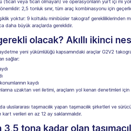
rü (ticari veya ticari olmayan) ve operasyonların yurt içi mi yo
 önemlidir: 2,5 tonluk sınır, tüm araç kombinasyonu için geçerlid
işiklik yoktur: 9 koltuklu minibüsler takograf gerekliliklerin
zca daha büyük araçlarda gereklidir.
erekli olacak? Akıllı ikinci nes
ydetme yeni yükümlülüğü kapsamındaki araçlar G2V2 takograflarl
rı sağlar:
aydı
dı
konumlarının kaydı
rına uzaktan veri iletimi, araçların yol kenarı denetimleri iç
 uluslararası taşımacılık yapan taşımacılık şirketleri ve sürücül
art verileri en az 12 ay saklanmalıdır.
n 3,5 tona kadar olan taşımacıl