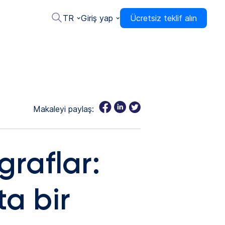
TR
Giriş yap
Ücretsiz teklif alın
Makaleyi paylaş:
graflar:
ta bir