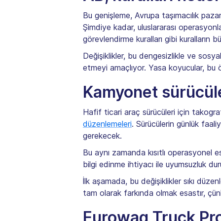
Bu genişleme, Avrupa taşımacılık pazarı
Şimdiye kadar, uluslararası operasyonlar
görevlendirme kuralları gibi kuralların b
Değişiklikler, bu dengesizlikle ve sosya
etmeyi amaçlıyor. Yasa koyucular, bu ön
Kamyonet sürücüler
Hafif ticari araç sürücüleri için takogr
düzenlemeleri
. Sürücülerin günlük faali
gerekecek.
Bu aynı zamanda kısıtlı operasyonel esne
bilgi edinme ihtiyacı ile uyumsuzluk du
İlk aşamada, bu değişiklikler sıkı düzenl
tam olarak farkında olmak esastır, çünkü
Eurowag Truck Pr