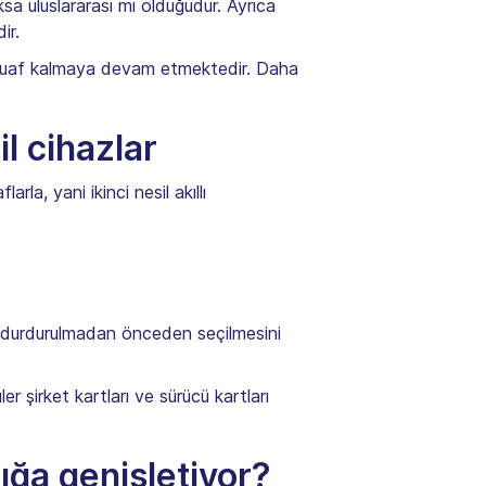
ksa uluslararası mı olduğudur. Ayrıca
ir.
den muaf kalmaya devam etmektedir. Daha
il cihazlar
a, yani ikinci nesil akıllı
in durdurulmadan önceden seçilmesini
er şirket kartları ve sürücü kartları
ığa genişletiyor?