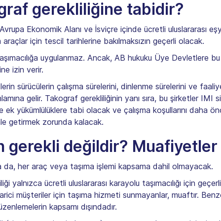
raf gerekliliğine tabidir?
, Avrupa Ekonomik Alanı ve İsviçre içinde ücretli uluslararası eşy
araçlar için tescil tarihlerine bakılmaksızın geçerli olacak.
taşımacılığa uygulanmaz. Ancak, AB hukuku Üye Devletlere bu ger
ne izin verir.
tlerin sürücülerin çalışma sürelerini, dinlenme sürelerini ve faa
ına gelir. Takograf gerekliliğinin yanı sıra, bu şirketler IMI s
ek yükümlülüklere tabi olacak ve çalışma koşullarını daha önce
ale getirmek zorunda kalacak.
gerekli değildir? Muafiyetler 
sa da, her araç veya taşıma işlemi kapsama dahil olmayacak.
iliği yalnızca ücretli uluslararası karayolu taşımacılığı için geç
 harici müşteriler için taşıma hizmeti sunmayanlar, muaftır. Benz
düzenlemelerin kapsamı dışındadır.