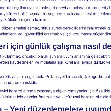
ndaki koşulları uyumlu hale getirmeyi amaçlayan daha geniş bir 
 yürüten hafif taşımacılık segmenti, çalışma süresi düzenlemeler
üyük ölçüde dışında kalmıştır.
l düzenlemeleri aşmak, sürüş süresi gerekliliklerini ihlal etmek
lemlerin yol güvenliğini artırmak ve işçi korumasını güçlendir
i için günlük çalışma nasıl d
af kullanmak, öncelikli olarak şunlara uyum anlamına gelecektir:
yetleri kaydetmeleri ve molalarla ilgili kurallara, ayrıca günlük 
klik anlamına gelecek. Potansiyel bir zorluk, takografın çalışma
rumunda ceza riskidir.
eyici kontrol altında çalışmaya alışkın olmayanlar için özellikle z
 ihlaller için cezalar önemlidir ve küçük usul hataları bile ciddi
o – Yeni düzenlemelere uyumd