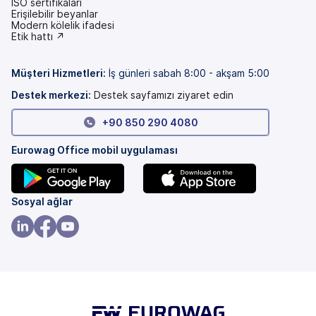
ISO sertifikaları
Erişilebilir beyanlar
(yeni
Modern kölelik ifadesi
bir
(yeni
Etik hattı ↗
sekmede)
bir
sekmede)
Müşteri Hizmetleri
:
İş günleri sabah 8:00 - akşam 5:00
Destek merkezi:
Destek sayfamızı ziyaret edin
+90 850 290 4080
Eurowag Office mobil uygulaması
(yeni
(yeni
Sosyal ağlar
bir
bir
sekmede)
sekmede)
(yeni
(yeni
(yeni
bir
bir
bir
sekmede)
sekmede)
sekmede)