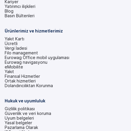
Kariyer
Yatırımcı ilişkileri
(yeni
Blog
bir
Basın Bültenleri
sekmede)
Ürünlerimiz ve hizmetlerimiz
Yakıt Kartı
Ücretli
Vergi İadesi
Filo management
Eurowag Office mobil uygulaması
Eurowag navigasyonu
eMobilite
Yakıt
Finansal Hizmetler
Ortak hizmetleri
Dolandırıcılıktan Korunma
Hukuk ve uyumluluk
Gizlilik politikası
Güvenlik ve veri koruma
Uyum belgeleri
Yasal belgeler
Pazarlama Olarak