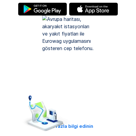
(yeni
(yeni
bir
bir
sekmede)
sekmede)
Daha fazla bilgi edinin