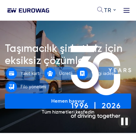
TR
Taşımacılık şirketiniz için
eksiksiz çözümler
Yakıt kartı
Ücretli
Vergi iadesi
Filo yönetimi
Hemen başvur
Tüm hizmetleri keşfedin