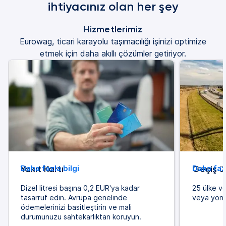
ihtiyacınız olan her şey
Hizmetlerimiz
Eurowag, ticari karayolu taşımacılığı işinizi optimize
etmek için daha akıllı çözümler getiriyor.
Yakıt Kartı
Daha fazla bilgi
Geçiş üc
Daha fazl
Dizel litresi başına 0,2 EUR'ya kadar
25 ülke v
tasarruf edin. Avrupa genelinde
veya yöne
ödemelerinizi basitleştirin ve mali
durumunuzu sahtekarlıktan koruyun.