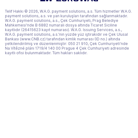
Telif Hakkı © 2026, W.A.G. payment solutions, a.s. Tüm hizmetler W.A.G.
payment solutions, a.s. ve yan kuruluşları tarafından sağlanmaktadır.
W.A.G. payment solutions, a.s., Çek Cumhuriyeti, Prag Belediye
Mahkemesi'nde B 6882 numaralı dosya altında Ticaret Siciline
kayıtlıdır (26415623 kayıt numarası). W.A.G. Issuing Services, a.s.,
W.A.G. payment solutions, a.s.'nin yüzde yüz iştirakidir ve Çek Ulusal
Bankası (www.CNB.cz) tarafından kimlik numarası (ID no.) altında
yetkilendirilmiş ve düzenlenmiştir: 050 21 910, Çek Cumhuriyeti'nde
Na Vítězné pláni 1719/4 140 00 Prague 4 Çek Cumhuriyeti adresinde
kayıtlı ofisi bulunmaktadır. Tüm hakları saklıdır.