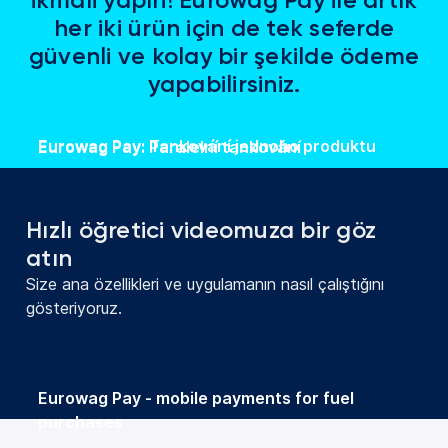
her iki ürün için de tek seferde
güvenli ve kolay bir şekilde ödeme
yapabilirsiniz.
Eurowag Pay: Tankování jednoho produktu
Eurowag Pay: Paralelní tankování
Hızlı öğretici videomuza bir göz
atın
Size ana özellikleri ve uygulamanın nasıl çalıştığını
gösteriyoruz.
Eurowag Pay - mobile payments for fuel
purchases