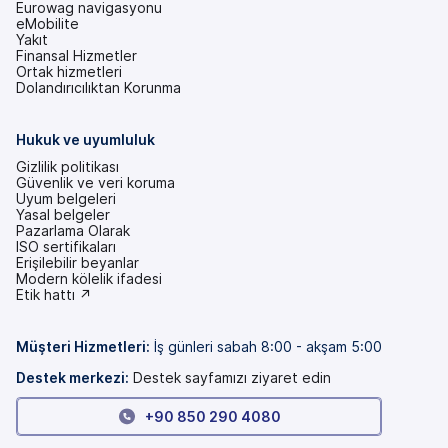
Eurowag navigasyonu
eMobilite
Yakıt
Finansal Hizmetler
Ortak hizmetleri
Dolandırıcılıktan Korunma
Hukuk ve uyumluluk
Gizlilik politikası
Güvenlik ve veri koruma
Uyum belgeleri
Yasal belgeler
Pazarlama Olarak
ISO sertifikaları
Erişilebilir beyanlar
(yeni
Modern kölelik ifadesi
bir
(yeni
Etik hattı ↗
sekmede)
bir
sekmede)
Müşteri Hizmetleri
:
İş günleri sabah 8:00 - akşam 5:00
Destek merkezi:
Destek sayfamızı ziyaret edin
+90 850 290 4080