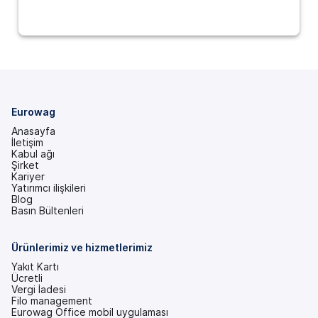
Eurowag
Anasayfa
İletişim
Kabul ağı
Şirket
Kariyer
Yatırımcı ilişkileri
(yeni
Blog
bir
Basın Bültenleri
sekmede)
Ürünlerimiz ve hizmetlerimiz
Yakıt Kartı
Ücretli
Vergi İadesi
Filo management
Eurowag Office mobil uygulaması