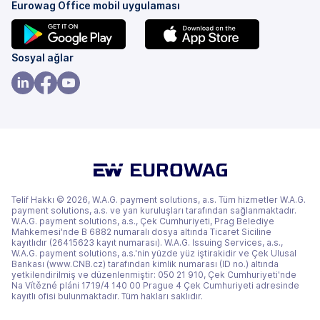
Eurowag Office mobil uygulaması
(yeni
(yeni
Sosyal ağlar
bir
bir
sekmede)
sekmede)
(yeni
(yeni
(yeni
bir
bir
bir
sekmede)
sekmede)
sekmede)
Telif Hakkı © 2026, W.A.G. payment solutions, a.s. Tüm hizmetler W.A.G.
payment solutions, a.s. ve yan kuruluşları tarafından sağlanmaktadır.
W.A.G. payment solutions, a.s., Çek Cumhuriyeti, Prag Belediye
Mahkemesi'nde B 6882 numaralı dosya altında Ticaret Siciline
kayıtlıdır (26415623 kayıt numarası). W.A.G. Issuing Services, a.s.,
W.A.G. payment solutions, a.s.'nin yüzde yüz iştirakidir ve Çek Ulusal
Bankası (www.CNB.cz) tarafından kimlik numarası (ID no.) altında
yetkilendirilmiş ve düzenlenmiştir: 050 21 910, Çek Cumhuriyeti'nde
Na Vítězné pláni 1719/4 140 00 Prague 4 Çek Cumhuriyeti adresinde
kayıtlı ofisi bulunmaktadır. Tüm hakları saklıdır.