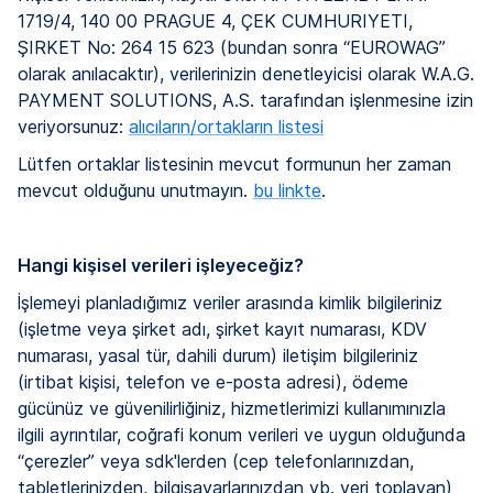
1719/4, 140 00 PRAGUE 4, ÇEK CUMHURIYETI,
ŞIRKET No: 264 15 623 (bundan sonra “EUROWAG”
olarak anılacaktır), verilerinizin denetleyicisi olarak W.A.G.
PAYMENT SOLUTIONS, A.S. tarafından işlenmesine izin
veriyorsunuz:
alıcıların/ortakların listesi
Lütfen ortaklar listesinin mevcut formunun her zaman
mevcut olduğunu unutmayın.
bu linkte
.
Hangi kişisel verileri işleyeceğiz?
İşlemeyi planladığımız veriler arasında kimlik bilgileriniz
(işletme veya şirket adı, şirket kayıt numarası, KDV
numarası, yasal tür, dahili durum) iletişim bilgileriniz
(irtibat kişisi, telefon ve e-posta adresi), ödeme
gücünüz ve güvenilirliğiniz, hizmetlerimizi kullanımınızla
ilgili ayrıntılar, coğrafi konum verileri ve uygun olduğunda
“çerezler” veya sdk'lerden (cep telefonlarınızdan,
tabletlerinizden, bilgisayarlarınızdan vb. veri toplayan)