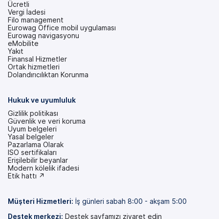
Ücretli
Vergi İadesi
Filo management
Eurowag Office mobil uygulaması
Eurowag navigasyonu
eMobilite
Yakıt
Finansal Hizmetler
Ortak hizmetleri
Dolandırıcılıktan Korunma
Hukuk ve uyumluluk
Gizlilik politikası
Güvenlik ve veri koruma
Uyum belgeleri
Yasal belgeler
Pazarlama Olarak
ISO sertifikaları
Erişilebilir beyanlar
(yeni
Modern kölelik ifadesi
bir
(yeni
Etik hattı ↗
sekmede)
bir
sekmede)
Müşteri Hizmetleri
:
İş günleri sabah 8:00 - akşam 5:00
Destek merkezi:
Destek sayfamızı ziyaret edin