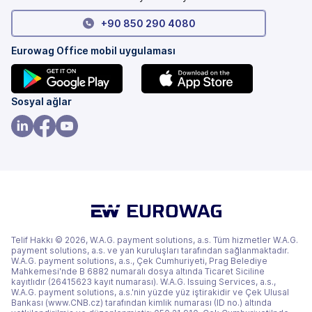
+90 850 290 4080
Eurowag Office mobil uygulaması
(yeni
(yeni
Sosyal ağlar
bir
bir
sekmede)
sekmede)
(yeni
(yeni
(yeni
bir
bir
bir
sekmede)
sekmede)
sekmede)
Telif Hakkı © 2026, W.A.G. payment solutions, a.s. Tüm hizmetler W.A.G.
payment solutions, a.s. ve yan kuruluşları tarafından sağlanmaktadır.
W.A.G. payment solutions, a.s., Çek Cumhuriyeti, Prag Belediye
Mahkemesi'nde B 6882 numaralı dosya altında Ticaret Siciline
kayıtlıdır (26415623 kayıt numarası). W.A.G. Issuing Services, a.s.,
W.A.G. payment solutions, a.s.'nin yüzde yüz iştirakidir ve Çek Ulusal
Bankası (www.CNB.cz) tarafından kimlik numarası (ID no.) altında