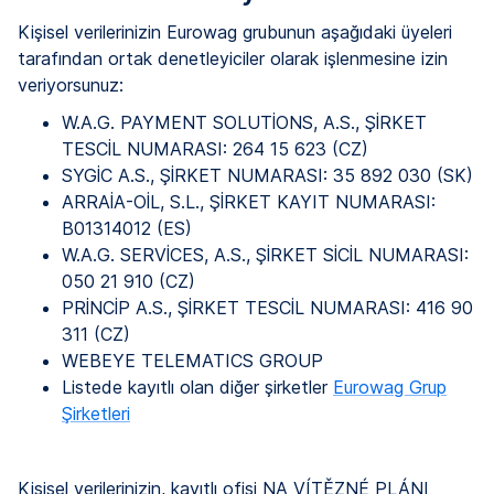
Kişisel verilerinizin Eurowag grubunun aşağıdaki üyeleri
tarafından ortak denetleyiciler olarak işlenmesine izin
veriyorsunuz:
W.A.G. PAYMENT SOLUTİONS, A.S., ŞİRKET
TESCİL NUMARASI: 264 15 623 (CZ)
SYGİC A.S., ŞİRKET NUMARASI: 35 892 030 (SK)
ARRAİA-OİL, S.L., ŞİRKET KAYIT NUMARASI:
B01314012 (ES)
W.A.G. SERVİCES, A.S., ŞİRKET SİCİL NUMARASI:
050 21 910 (CZ)
PRİNCİP A.S., ŞİRKET TESCİL NUMARASI: 416 90
311 (CZ)
WEBEYE TELEMATICS GROUP
Listede kayıtlı olan diğer şirketler
Eurowag Grup
Şirketleri
Kişisel verilerinizin, kayıtlı ofisi NA VÍTĚZNÉ PLÁNI