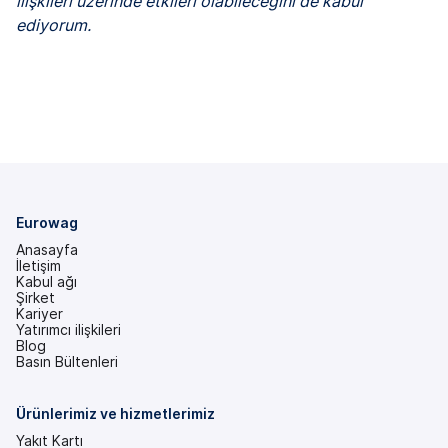
ilişkileri üzerinde etkileri olabileceğini de kabul
ediyorum.
Eurowag
Anasayfa
İletişim
Kabul ağı
Şirket
Kariyer
Yatırımcı ilişkileri
(yeni
Blog
bir
Basın Bültenleri
sekmede)
Ürünlerimiz ve hizmetlerimiz
Yakıt Kartı