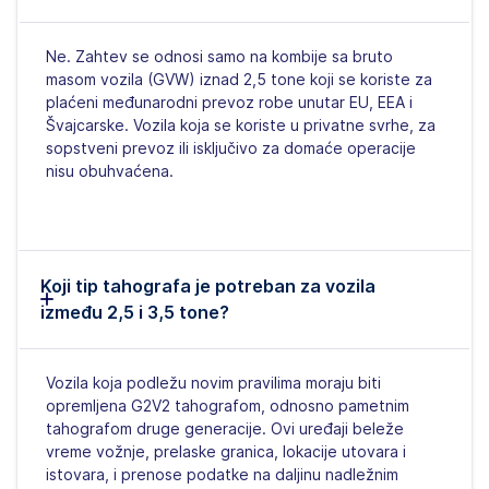
Ne. Zahtev se odnosi samo na kombije sa bruto
masom vozila (GVW) iznad 2,5 tone koji se koriste za
plaćeni međunarodni prevoz robe unutar EU, EEA i
Švajcarske. Vozila koja se koriste u privatne svrhe, za
sopstveni prevoz ili isključivo za domaće operacije
nisu obuhvaćena.
Koji tip tahografa je potreban za vozila
između 2,5 i 3,5 tone?
Vozila koja podležu novim pravilima moraju biti
opremljena G2V2 tahografom, odnosno pametnim
tahografom druge generacije. Ovi uređaji beleže
vreme vožnje, prelaske granica, lokacije utovara i
istovara, i prenose podatke na daljinu nadležnim