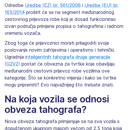
Odredbe
Uredbe (EZ) br. 561/2006
i
Uredbe (EU) br.
165/2014
proširit će se na segment međunarodnog
cestovnog prijevoza robe koji je dosad funkcionirao
izvan područja primjene propisa o tahografima i radnom
vremenu vozača.
Zbog toga će prijevoznici morati prilagoditi svoje
poslovanje novim zahtjevima i operativno i tehnički.
Ugradnja
inteligentnih tahografa druge generacije
(G2V2)
postat će obvezna za tvrtke koje obavljaju
međunarodni cestovni prijevoz robe vozilima ove
kategorije. Što se konkretno mijenja i kako se tvrtke
mogu pripremiti? Evo najvažnijeg što trebate znati.
Na koja vozila se odnosi
obveza tahografa?
Nova obveza tahografa primjenjuje se na sva vozila s
dopuštenom ukupnom masom većom od 2,5 tona koja