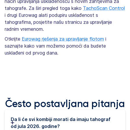
način upravljanja usklađenošću s novim zahtjevima za
tahografe. Za širi pregled toga kako
TachoScan Control
i drugi Eurowag alati podupiru usklađenost s
tahografima, posjetite našu stranicu za upravljanje
radnim vremenom.
Otkrijte
Eurowag rješenja za upravljanje flotom
i
saznajte kako vam možemo pomoći da budete
usklađeni od prvog dana.
Često postavljana pitanja
Da li će svi kombiji morati da imaju tahograf
od jula 2026. godine?