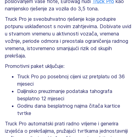
poslovanjem vaše flote, Eurowag nudi
Truck Pro
kao
namjensko rješenje za vozila do 3,5 tona.
Truck Pro je sveobuhvatno rješenje koje podupire
potpunu usklađenost s novim zahtjevima. Dobivate uvid
u stvarnom vremenu u aktivnosti vozača, vremena
vožnje, periode odmora i preostala ograničenja radnog
vremena, istovremeno smanjujući rizik od skupih
prekršaja.
Promotivni paket uključuje:
Truck Pro po posebnoj cijeni uz pretplatu od 36
mjeseci
Daljinsko preuzimanje podataka tahografa
besplatno 12 mjeseci
Godinu dana besplatnog najma čitača kartice
tvrtke
Truck Pro automatski prati radno vrijeme i generira
izvješća o prekršajima, pružajući tvrtkama jednostavniji