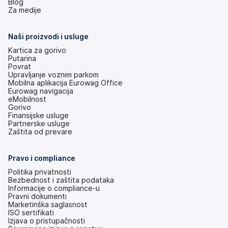
(otvara
Blog
se
Za medije
na
nove
kartice)
Naši proizvodi i usluge
Kartica za gorivo
Putarina
Povrat
Upravljanje voznim parkom
Mobilna aplikacija Eurowag Office
Eurowag navigacija
eMobilnost
Gorivo
Finansijske usluge
Partnerske usluge
Zaštita od prevare
Pravo i compliance
Politika privatnosti
Bezbednost i zaštita podataka
Informacije o compliance-u
Pravni dokumenti
Marketinška saglasnost
ISO sertifikati
Izjava o pristupačnosti