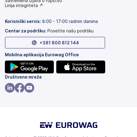
(otvara
Savremena izjava o ropstvu
se
(otvara
Linija integriteta ↗
na
se
nove
na
kartice)
nove
Korisnički servis
:
8:00 - 17:00 radnim danima
kartice)
Centar za podršku:
Posetite našu podršku
+381 800 812 144
Mobilna aplikacija Eurowag Office
(otvara
(otvara
Društvene mreže
se
se
na
na
(otvara
(otvara
(otvara
nove
nove
se
se
se
kartice)
kartice)
na
na
na
nove
nove
nove
kartice)
kartice)
kartice)