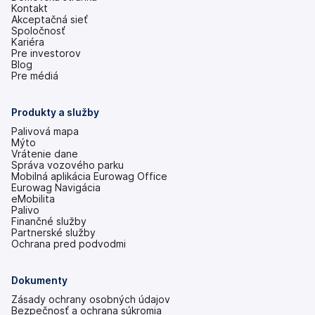
Kontakt
Akceptačná sieť
Spoločnosť
Kariéra
Pre investorov
(otvoriť
Blog
s
Pre médiá
novou
kartou)
Produkty a služby
Palivová mapa
Mýto
Vrátenie dane
Správa vozového parku
Mobilná aplikácia Eurowag Office
Eurowag Navigácia
eMobilita
Palivo
Finančné služby
Partnerské služby
Ochrana pred podvodmi
Dokumenty
Zásady ochrany osobných údajov
Bezpečnosť a ochrana súkromia