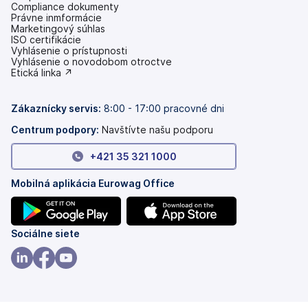
Compliance dokumenty
Právne inmformácie
Marketingový súhlas
ISO certifikácie
Vyhlásenie o prístupnosti
(otvoriť
Vyhlásenie o novodobom otroctve
s
(otvoriť
Etická linka ↗
novou
s
kartou)
novou
kartou)
Zákaznícky servis:
8:00 - 17:00 pracovné dni
Centrum podpory:
Navštívte našu podporu
+421 35 321 1000
Mobilná aplikácia Eurowag Office
(otvoriť
(otvoriť
Sociálne siete
s
s
novou
novou
(otvoriť
(otvoriť
(otvoriť
kartou)
kartou)
s
s
s