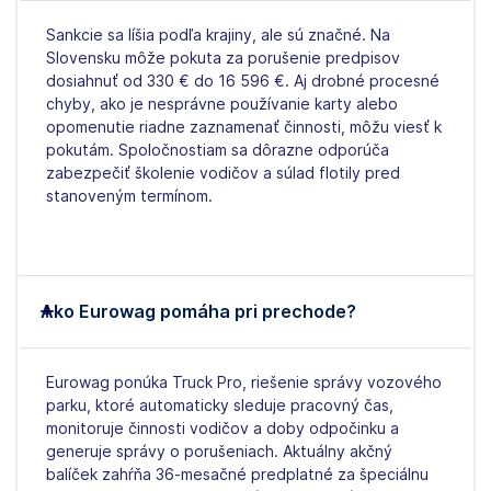
Sankcie sa líšia podľa krajiny, ale sú značné. Na
Slovensku môže pokuta za porušenie predpisov
dosiahnuť od 330 € do 16 596 €. Aj drobné procesné
chyby, ako je nesprávne používanie karty alebo
opomenutie riadne zaznamenať činnosti, môžu viesť k
pokutám. Spoločnostiam sa dôrazne odporúča
zabezpečiť školenie vodičov a súlad flotily pred
stanoveným termínom.
Ako Eurowag pomáha pri prechode?
Eurowag ponúka Truck Pro, riešenie správy vozového
parku, ktoré automaticky sleduje pracovný čas,
monitoruje činnosti vodičov a doby odpočinku a
generuje správy o porušeniach. Aktuálny akčný
balíček zahŕňa 36-mesačné predplatné za špeciálnu