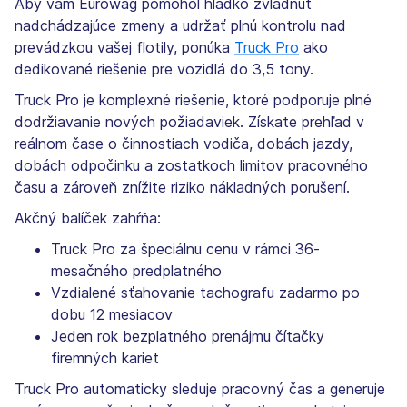
Aby vám Eurowag pomohol hladko zvládnuť
nadchádzajúce zmeny a udržať plnú kontrolu nad
prevádzkou vašej flotily, ponúka
Truck Pro
ako
dedikované riešenie pre vozidlá do 3,5 tony.
Truck Pro je komplexné riešenie, ktoré podporuje plné
dodržiavanie nových požiadaviek. Získate prehľad v
reálnom čase o činnostiach vodiča, dobách jazdy,
dobách odpočinku a zostatkoch limitov pracovného
času a zároveň znížite riziko nákladných porušení.
Akčný balíček zahŕňa:
Truck Pro za špeciálnu cenu v rámci 36-
mesačného predplatného
Vzdialené sťahovanie tachografu zadarmo po
dobu 12 mesiacov
Jeden rok bezplatného prenájmu čítačky
firemných kariet
Truck Pro automaticky sleduje pracovný čas a generuje