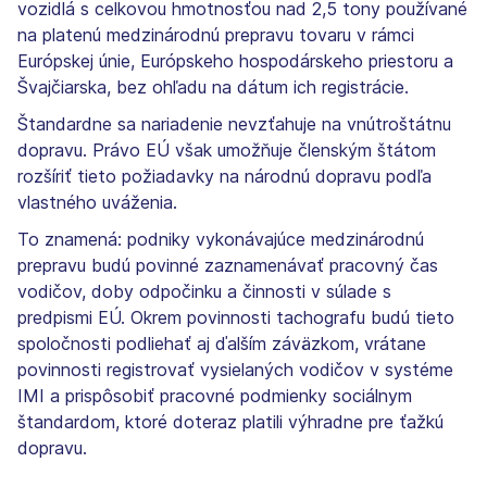
vozidlá s celkovou hmotnosťou nad 2,5 tony používané
na platenú medzinárodnú prepravu tovaru v rámci
Európskej únie, Európskeho hospodárskeho priestoru a
Švajčiarska, bez ohľadu na dátum ich registrácie.
Štandardne sa nariadenie nevzťahuje na vnútroštátnu
dopravu. Právo EÚ však umožňuje členským štátom
rozšíriť tieto požiadavky na národnú dopravu podľa
vlastného uváženia.
To znamená: podniky vykonávajúce medzinárodnú
prepravu budú povinné zaznamenávať pracovný čas
vodičov, doby odpočinku a činnosti v súlade s
predpismi EÚ. Okrem povinnosti tachografu budú tieto
spoločnosti podliehať aj ďalším záväzkom, vrátane
povinnosti registrovať vysielaných vodičov v systéme
IMI a prispôsobiť pracovné podmienky sociálnym
štandardom, ktoré doteraz platili výhradne pre ťažkú
dopravu.