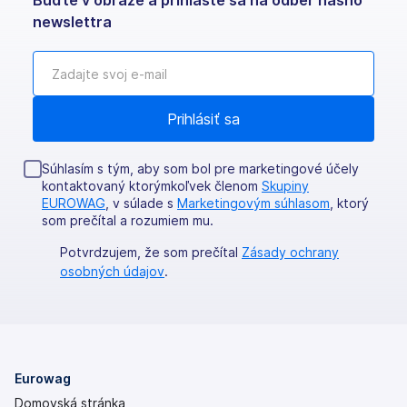
Buďte v obraze a prihláste sa na odber nášho
newslettra
Súhlasím s tým, aby som bol pre marketingové účely
kontaktovaný ktorýmkoľvek členom
Skupiny
EUROWAG
, v súlade s
Marketingovým súhlasom
, ktorý
som prečítal a rozumiem mu.
Potvrdzujem, že som prečítal
Zásady ochrany
osobných údajov
.
Eurowag
Domovská stránka