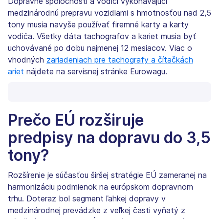
Dopravné spoločnosti a vodiči vykonávajúci
medzinárodnú prepravu vozidlami s hmotnosťou nad 2,5
tony musia navyše používať firemné karty a karty
vodiča. Všetky dáta tachografov a kariet musia byť
uchovávané po dobu najmenej 12 mesiacov. Viac o
vhodných
zariadeniach pre tachografy a čítačkách
ariet
nájdete na servisnej stránke Eurowagu.
Prečo EÚ rozširuje
predpisy na dopravu do 3,5
tony?
Rozšírenie je súčasťou širšej stratégie EÚ zameranej na
harmonizáciu podmienok na európskom dopravnom
trhu. Doteraz bol segment ľahkej dopravy v
medzinárodnej prevádzke z veľkej časti vyňatý z