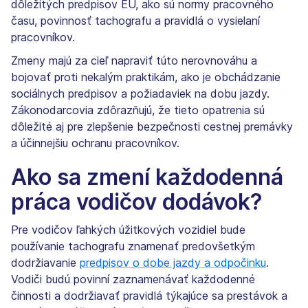
dôležitých predpisov EÚ, ako sú normy pracovného
času, povinnosť tachografu a pravidlá o vysielaní
pracovníkov.
Zmeny majú za cieľ napraviť túto nerovnováhu a
bojovať proti nekalým praktikám, ako je obchádzanie
sociálnych predpisov a požiadaviek na dobu jazdy.
Zákonodarcovia zdôrazňujú, že tieto opatrenia sú
dôležité aj pre zlepšenie bezpečnosti cestnej premávky
a účinnejšiu ochranu pracovníkov.
Ako sa zmení každodenná
práca vodičov dodávok?
Pre vodičov ľahkých úžitkových vozidiel bude
používanie tachografu znamenať predovšetkým
dodržiavanie
predpisov o dobe jazdy a odpočinku
.
Vodiči budú povinní zaznamenávať každodenné
činnosti a dodržiavať pravidlá týkajúce sa prestávok a