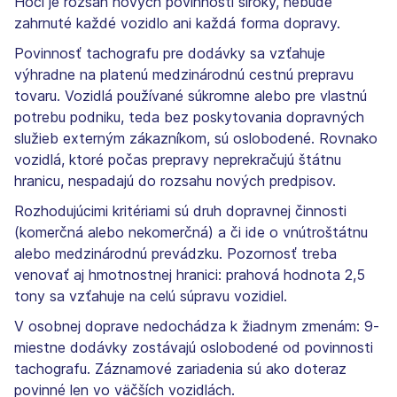
Hoci je rozsah nových povinností široký, nebude
zahrnuté každé vozidlo ani každá forma dopravy.
Povinnosť tachografu pre dodávky sa vzťahuje
výhradne na platenú medzinárodnú cestnú prepravu
tovaru. Vozidlá používané súkromne alebo pre vlastnú
potrebu podniku, teda bez poskytovania dopravných
služieb externým zákazníkom, sú oslobodené. Rovnako
vozidlá, ktoré počas prepravy neprekračujú štátnu
hranicu, nespadajú do rozsahu nových predpisov.
Rozhodujúcimi kritériami sú druh dopravnej činnosti
(komerčná alebo nekomerčná) a či ide o vnútroštátnu
alebo medzinárodnú prevádzku. Pozornosť treba
venovať aj hmotnostnej hranici: prahová hodnota 2,5
tony sa vzťahuje na celú súpravu vozidiel.
V osobnej doprave nedochádza k žiadnym zmenám: 9-
miestne dodávky zostávajú oslobodené od povinnosti
tachografu. Záznamové zariadenia sú ako doteraz
povinné len vo väčších vozidlách.