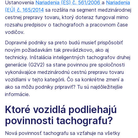
Ustanovenia
Nariadenia (ES) č. 561/2006
a
Nariadenia
(EÚ) č. 165/2014
sa rozšíria na segment medzinárodnej
cestnej prepravy tovaru, ktorý doteraz fungoval mimo
rozsahu predpisov o tachografoch a pracovnom čase
vodičov.
Dopravné podniky sa preto budú musieť prispôsobiť
novým požiadavkám tak prevádzkovo, ako aj
technicky. Inštalácia inteligentných tachografov druhej
generácie (G2V2) sa stane povinnou pre spoločnosti
vykonávajúce medzinárodnú cestnú prepravu tovaru
vozidlami v tejto kategórii. Čo sa konkrétne zmení a
ako sa môžu podniky pripraviť? Tu sú najdôležitejšie
informácie.
Ktoré vozidlá podliehajú
povinnosti tachografu?
Nová povinnosť tachografu sa vzťahuje na všetky