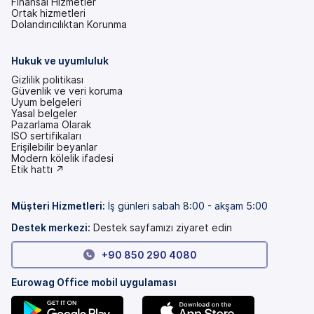
Finansal Hizmetler
Ortak hizmetleri
Dolandırıcılıktan Korunma
Hukuk ve uyumluluk
Gizlilik politikası
Güvenlik ve veri koruma
Uyum belgeleri
Yasal belgeler
Pazarlama Olarak
ISO sertifikaları
Erişilebilir beyanlar
(yeni
Modern kölelik ifadesi
bir
(yeni
Etik hattı ↗
sekmede)
bir
sekmede)
Müşteri Hizmetleri
:
İş günleri sabah 8:00 - akşam 5:00
Destek merkezi:
Destek sayfamızı ziyaret edin
+90 850 290 4080
Eurowag Office mobil uygulaması