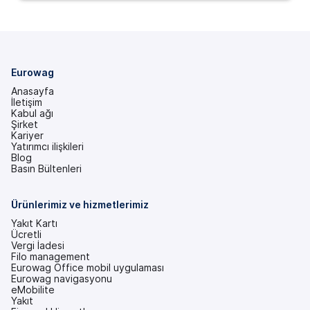
Eurowag
Anasayfa
İletişim
Kabul ağı
Şirket
Kariyer
Yatırımcı ilişkileri
(yeni
Blog
bir
Basın Bültenleri
sekmede)
Ürünlerimiz ve hizmetlerimiz
Yakıt Kartı
Ücretli
Vergi İadesi
Filo management
Eurowag Office mobil uygulaması
Eurowag navigasyonu
eMobilite
Yakıt