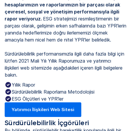
hesaplarımızın ve raporlarımızın bir parçası olarak
çevresel, sosyal ve yönetişim performansıyla ilgili
rapor veriyoruz.
ESG stratejimizi resmileştirmenin bir
parçası olarak, gelişimin erken safhalarında bazı YPR’lerin
yanında hedeflerimize doğru ilerlememizi ölçmek
amacıyla hem nicel hem de nitel YPR’ler belirledik.
Sürdürülebilirlik performansımızla ilgili daha fazla bilgi için
lütfen 2021 Mali Yılı Yıllık Raporumuza ve yatırımcı
ilişkileri web sitemizde aşağıdakileri içeren ilgili belgelere
bakın.
Yıllık Rapor
Sürdürülebilirlik Raporlama Metodolojisi
ESG Ölçütleri ve YPR’ler
Yatırımcı İlişkileri Web Sitesi
(yeni bir sekmede)
Sürdürülebilirlik İçgörüleri
Bu bölümde, sürdürülebilir hareketlilik konularıyla ilgili bir