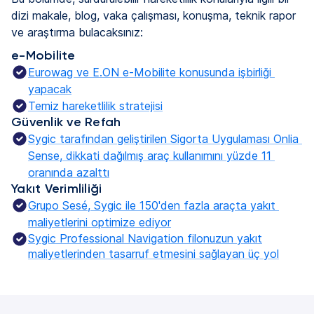
dizi makale, blog, vaka çalışması, konuşma, teknik rapor
ve araştırma bulacaksınız:
e-Mobilite
Eurowag ve E.ON e-Mobilite konusunda işbirliği 
yapacak
Temiz hareketlilik stratejisi
Güvenlik ve Refah
Sygic tarafından geliştirilen Sigorta Uygulaması Onlia 
Sense, dikkati dağılmış araç kullanımını yüzde 11 
oranında azalttı
Yakıt Verimliliği
Grupo Sesé, Sygic ile 150'den fazla araçta yakıt 
maliyetlerini optimize ediyor
Sygic Professional Navigation filonuzun yakıt
maliyetlerinden tasarruf etmesini sağlayan üç yol