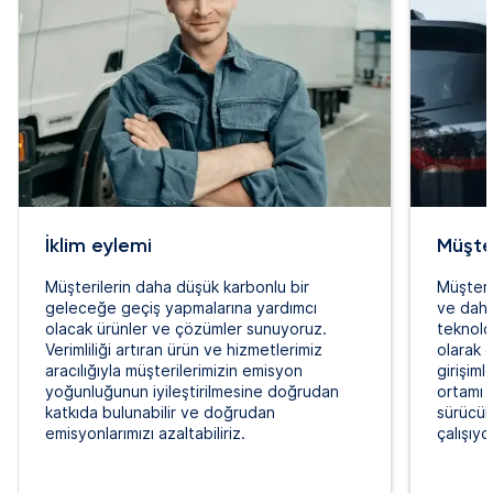
İklim eylemi
Müşter
Müşterilerin daha düşük karbonlu bir
Müşteril
geleceğe geçiş yapmalarına yardımcı
ve daha
olacak ürünler ve çözümler sunuyoruz.
teknolo
Verimliliği artıran ürün ve hizmetlerimiz
olarak g
aracılığıyla müşterilerimizin emisyon
girişiml
yoğunluğunun iyileştirilmesine doğrudan
ortamı
katkıda bulunabilir ve doğrudan
sürücüle
emisyonlarımızı azaltabiliriz.
çalışıyo