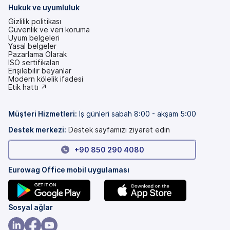
Hukuk ve uyumluluk
Gizlilik politikası
Güvenlik ve veri koruma
Uyum belgeleri
Yasal belgeler
Pazarlama Olarak
ISO sertifikaları
Erişilebilir beyanlar
(yeni
Modern kölelik ifadesi
bir
(yeni
Etik hattı ↗
sekmede)
bir
sekmede)
Müşteri Hizmetleri
:
İş günleri sabah 8:00 - akşam 5:00
Destek merkezi:
Destek sayfamızı ziyaret edin
+90 850 290 4080
Eurowag Office mobil uygulaması
(yeni
(yeni
Sosyal ağlar
bir
bir