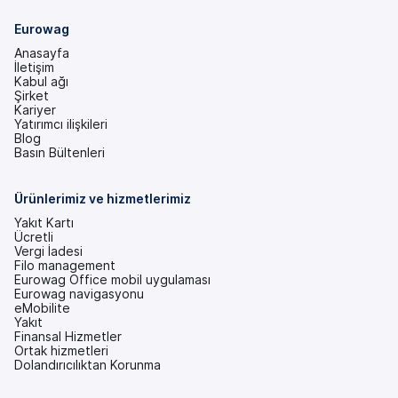
Eurowag
Anasayfa
İletişim
Kabul ağı
Şirket
Kariyer
Yatırımcı ilişkileri
(yeni
Blog
bir
Basın Bültenleri
sekmede)
Ürünlerimiz ve hizmetlerimiz
Yakıt Kartı
Ücretli
Vergi İadesi
Filo management
Eurowag Office mobil uygulaması
Eurowag navigasyonu
eMobilite
Yakıt
Finansal Hizmetler
Ortak hizmetleri
Dolandırıcılıktan Korunma