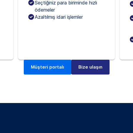
Seçtiğiniz para biriminde hızlı
ödemeler
Azaltılmış idari işlemler
Müşteri portalı
Bize ulaşın
(yeni bir sekmede)