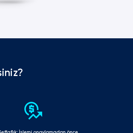
iniz?
effaflık: İşlemi onaylamadan önce 