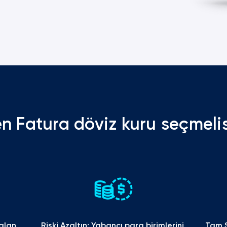
n Fatura döviz kuru seçmelis
alan 
Riski Azaltın: Yabancı para birimlerini 
Tam Ş