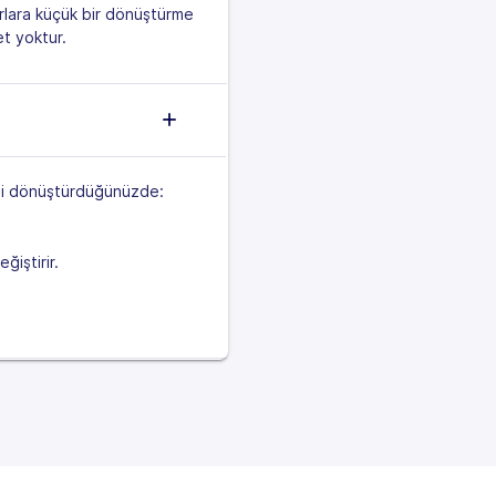
rlara küçük bir dönüştürme
et yoktur.
ini dönüştürdüğünüzde:
ğiştirir.