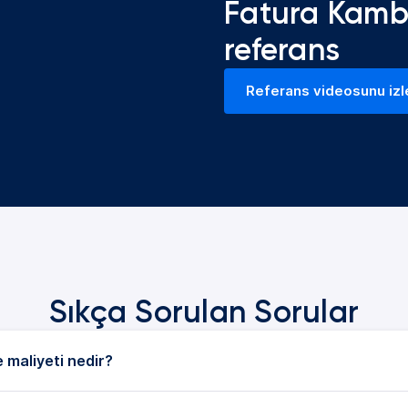
Fatura Kamb
referans
Referans videosunu izl
(yeni bir sekmede)
Sıkça Sorulan Sorular
 maliyeti nedir?