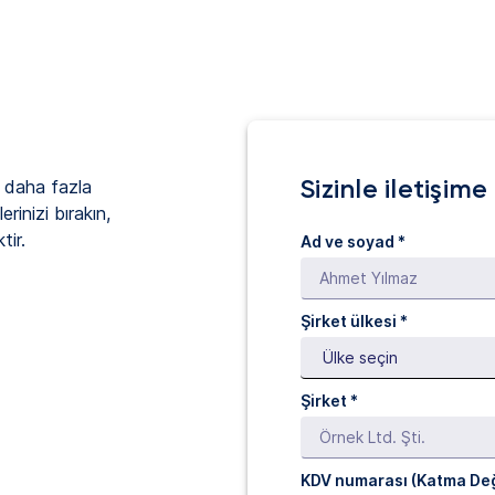
Sizinle iletişim
 daha fazla
erinizi bırakın,
tir.
Ad ve soyad *
Şirket ülkesi *
Şirket *
KDV numarası (Katma Değ