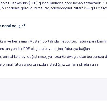
Merkez Bankası'nın (ECB) güncel kurlarına göre hesaplanmaktadır. Ku
ir, bu nedenle gördüğünüz tutar, ödeyeceğiniz tutardır — gizli maliy
nasıl çalışır?
 kalır ve her zaman Müşteri portalında mevcuttur. Fatura para birim
sıtan yeni bir PDF oluşturulur ve orijinal faturaya bağlanır.
, orijinal faturayı değiştirmez, yalnızca Eurowag'a olan borcunuzu de
orijinal faturayı portalınızdan istediğiniz zaman indirebilirsiniz.