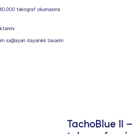
 40.000 takograf okumasına
aktarımı
ım sağlayan dayanıklı tasarım
TachoBlue II –