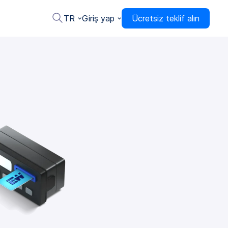
TR
Giriş yap
Ücretsiz teklif alın