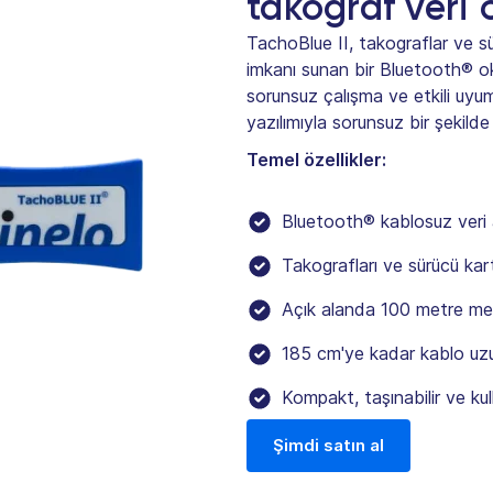
takograf veri
TachoBlue II, takograflar ve sü
imkanı sunan bir Bluetooth® ok
sorunsuz çalışma ve etkili uyum
yazılımıyla sorunsuz bir şekilde
Temel özellikler:
Bluetooth® kablosuz veri 
Takografları ve sürücü kart
Açık alanda 100 metre me
185 cm'ye kadar kablo uz
Kompakt, taşınabilir ve kul
Şimdi satın al