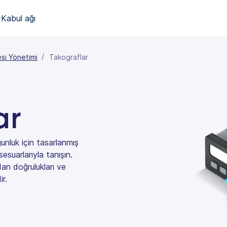
Kabul ağı
si Yönetimi
Takograflar
ar
nluk için tasarlanmış
esuarlarıyla tanışın.
dan doğrulukları ve
ir.