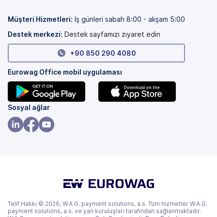
sekmede)
bir
sekmede)
Müşteri Hizmetleri
:
İş günleri sabah 8:00 - akşam 5:00
Destek merkezi:
Destek sayfamızı ziyaret edin
+90 850 290 4080
Eurowag Office mobil uygulaması
(yeni
(yeni
Sosyal ağlar
bir
bir
sekmede)
sekmede)
(yeni
(yeni
(yeni
bir
bir
bir
sekmede)
sekmede)
sekmede)
Telif Hakkı © 2026, W.A.G. payment solutions, a.s. Tüm hizmetler W.A.G.
payment solutions, a.s. ve yan kuruluşları tarafından sağlanmaktadır.