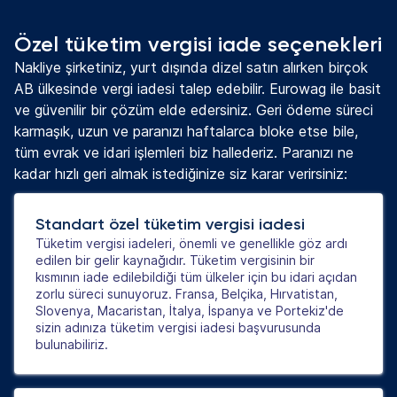
Özel tüketim vergisi iade seçenekleri
Nakliye şirketiniz, yurt dışında dizel satın alırken birçok
AB ülkesinde vergi iadesi talep edebilir. Eurowag ile basit
ve güvenilir bir çözüm elde edersiniz. Geri ödeme süreci
karmaşık, uzun ve paranızı haftalarca bloke etse bile,
tüm evrak ve idari işlemleri biz hallederiz. Paranızı ne
kadar hızlı geri almak istediğinize siz karar verirsiniz:
Standart özel tüketim vergisi iadesi
Tüketim vergisi iadeleri, önemli ve genellikle göz ardı
edilen bir gelir kaynağıdır. Tüketim vergisinin bir
kısmının iade edilebildiği tüm ülkeler için bu idari açıdan
zorlu süreci sunuyoruz. Fransa, Belçika, Hırvatistan,
Slovenya, Macaristan, İtalya, İspanya ve Portekiz'de
sizin adınıza tüketim vergisi iadesi başvurusunda
bulunabiliriz.