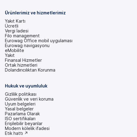
sekmede)
Ürünlerimiz ve hizmetlerimiz
Yakıt Kartı
Ücretli
Vergi İadesi
Filo management
Eurowag Office mobil uygulaması
Eurowag navigasyonu
eMobilite
Yakıt
Finansal Hizmetler
Ortak hizmetleri
Dolandırıcılıktan Korunma
Hukuk ve uyumluluk
Gizlilik politikası
Güvenlik ve veri koruma
Uyum belgeleri
Yasal belgeler
Pazarlama Olarak
ISO sertifikaları
Erişilebilir beyanlar
(yeni
Modern kölelik ifadesi
bir
(yeni
Etik hattı ↗