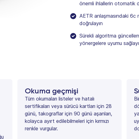
önemli ihlallerin otomatik
AETR anlaşmasındaki 6c mu
doğrulayın
Sürekli algoritma güncelle
yönergelere uyumu sağlay
Okuma geçmişi
S
Tüm okumaları listeler ve hatalı
Bi
sertifikaları veya sürücü kartları için 28
d
günü, takograflar için 90 günü aşanları,
ya
kolayca ayırt edilebilmeleri için kırmızı
u
renkle vurgular.
do
ğu