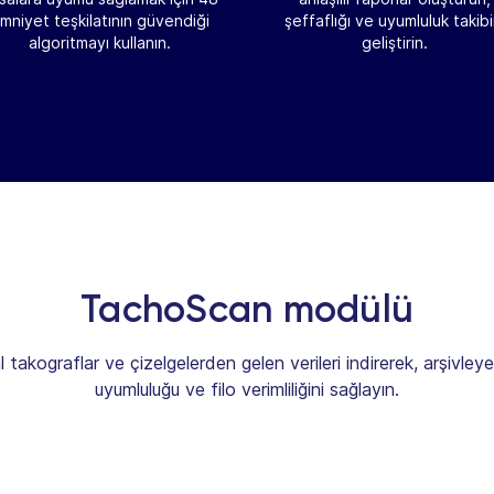
mniyet teşkilatının güvendiği
şeffaflığı ve uyumluluk takibi
algoritmayı kullanın.
geliştirin.
TachoScan modülü
tal takograflar ve çizelgelerden gelen verileri indirerek, arşivle
uyumluluğu ve filo verimliliğini sağlayın.