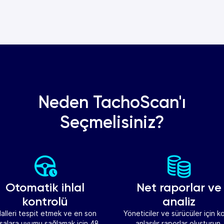
Neden TachoScan'ı
Seçmelisiniz?
Otomatik ihlal
Net raporlar ve
kontrolü
analiz
hlalleri tespit etmek ve en son
Yöneticiler ve sürücüler için k
salara uyumu sağlamak için 48
anlaşılır raporlar oluşturun,