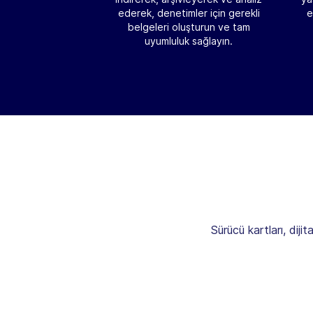
ederek, denetimler için gerekli
e
belgeleri oluşturun ve tam
uyumluluk sağlayın.
Sürücü kartları, diji