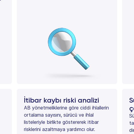
İtibar kaybı riski analizi
S
ç
AB yönetmeliklerine göre ciddi ihlallerin
ortalama sayısını, sürücü ve ihlal
Sü
listeleriyle birlikte göstererek itibar
ta
risklerini azaltmaya yardımcı olur.
di