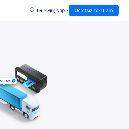
TR
Giriş yap
Ücretsiz teklif alın