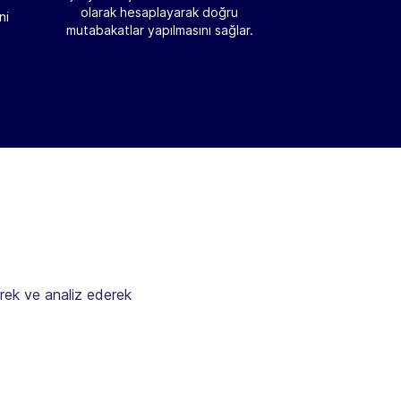
olarak hesaplayarak doğru
ni
mutabakatlar yapılmasını sağlar.
yerek ve analiz ederek