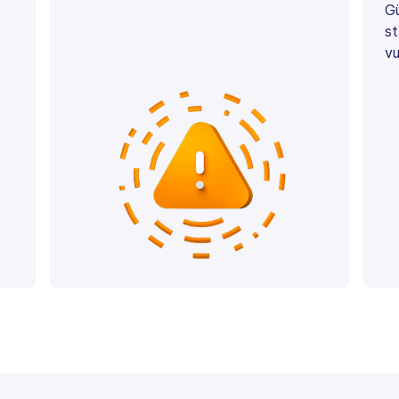
Gü
st
vu