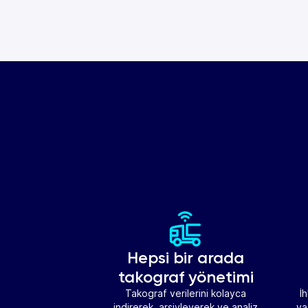
Hepsi bir arada
takograf yönetimi
Takograf verilerini kolayca
İ
indirerek, arşivleyerek ve analiz
ya