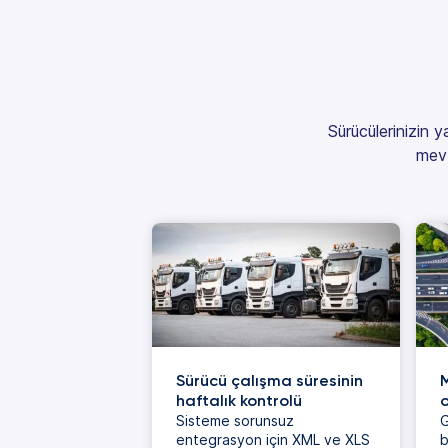
Sürücülerinizin 
mevz
Sürücü çalışma süresinin
M
haftalık kontrolü
o
Sisteme sorunsuz
G
entegrasyon için XML ve XLS
b