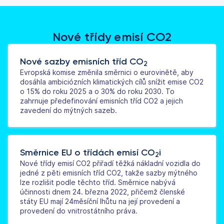
Nové třídy emisí CO2
Nové sazby emisních tříd CO
2
Evropská komise změnila směrnici o eurovinětě, aby
dosáhla ambiciózních klimatických cílů snížit emise CO2
o 15% do roku 2025 a o 30% do roku 2030. To
zahrnuje předefinování emisních tříd CO2 a jejich
zavedení do mýtných sazeb.
Směrnice EU o třídách emisí CO
i
2
Nové třídy emisí CO2 přiřadí těžká nákladní vozidla do
jedné z pěti emisních tříd CO2, takže sazby mýtného
lze rozlišit podle těchto tříd. Směrnice nabývá
účinnosti dnem 24. března 2022, přičemž členské
státy EU mají 24měsíční lhůtu na její provedení a
provedení do vnitrostátního práva.