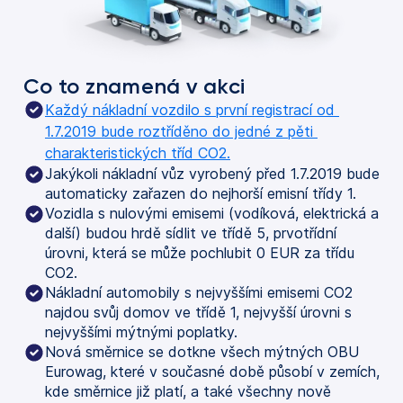
Co to znamená v akci
Každý nákladní vozdilo s první registrací od 
1.7.2019 bude roztříděno do jedné z pěti 
charakteristických tříd CO2.
Jakýkoli nákladní vůz vyrobený před 1.7.2019 bude
automaticky zařazen do nejhorší emisní třídy 1.
Vozidla s nulovými emisemi (vodíková, elektrická a
další) budou hrdě sídlit ve třídě 5, prvotřídní
úrovni, která se může pochlubit 0 EUR za třídu
CO2.
Nákladní automobily s nejvyššími emisemi CO2
najdou svůj domov ve třídě 1, nejvyšší úrovni s
nejvyššími mýtnými poplatky.
Nová směrnice se dotkne všech mýtných OBU
Eurowag, které v současné době působí v zemích,
kde směrnice již platí, a také všechny nově