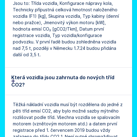
Jsou to: Třída vozidla, Konfigurace nápravy kola,
Technicky přípustná celková hmotnost naloženého
vozidla (F1) [kg], Skupina vozidla, Typ kabiny (denní
nebo pražce), Jmenovitý výkon motoru [kW],
hodnota emisí CO₂ [gCO2/Tkm], Datum první
registrace vozidla, Typ vozidla/konfigurace
podvozku. V první řadě budou zohledněna vozidla
nad 7,5 t, později v Německu 1.7.24 budou přidána
další od 3,5 t.
Která vozidla jsou zahrnuta do nových tříd
CO2?
Těžká nákladní vozidla musí být rozdělena do jedné z
pěti tříd emisí CO2, aby bylo možné sazby mýtného
rozlišovat podle tříd. Všechna vozidla se spalovacím
motorem (vznětovým motorem atd.) a datem první
registrace před 1. červencem 2019 budou vždy
zařazena do třídy CO2 1. Není nutné shromažďovat