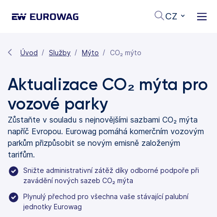
CZ
Úvod
Služby
Mýto
CO₂ mýto
Aktualizace CO₂ mýta pro
vozové parky
Zůstaňte v souladu s nejnovějšími sazbami CO₂ mýta
napříč Evropou. Eurowag pomáhá komerčním vozovým
parkům přizpůsobit se novým emisně založeným
tarifům.
Snižte administrativní zátěž díky odborné podpoře při
zavádění nových sazeb CO₂ mýta
Plynulý přechod pro všechna vaše stávající palubní
jednotky Eurowag