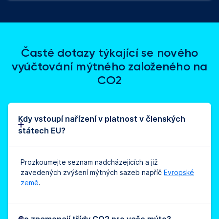
Časté dotazy týkající se nového
vyúčtování mýtného založeného na
CO2
Kdy vstoupí nařízení v platnost v členských
státech EU?
Prozkoumejte seznam nadcházejících a již
zavedených zvýšení mýtných sazeb napříč
Evropské
země
.
Co znamenají třídy CO2 pro vaše mýto?