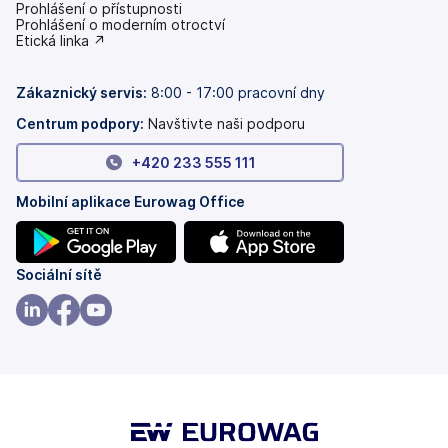
Prohlášení o přístupnosti
(se
Prohlášení o moderním otroctví
v
(se
Etická linka ↗
nových
v
záložkách)
nových
záložkách)
Zákaznický servis:
8:00 - 17:00 pracovní dny
Centrum podpory:
Navštivte naši podporu
+420 233 555 111
Mobilní aplikace Eurowag Office
(se
(se
Sociální sítě
v
v
nových
nových
(se
(se
(se
záložkách)
záložkách)
v
v
v
nových
nových
nových
záložkách)
záložkách)
záložkách)