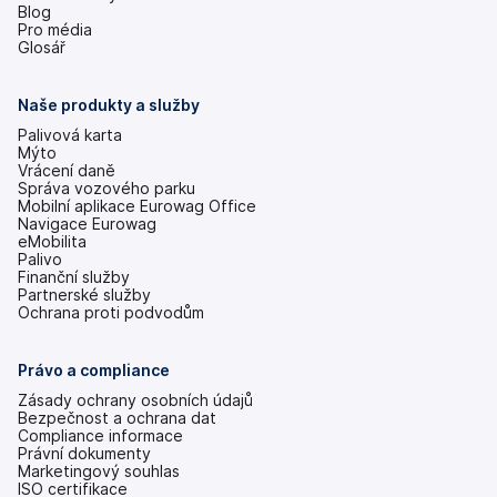
(se
Blog
v
Pro média
nových
Glosář
záložkách)
Naše produkty a služby
Palivová karta
Mýto
Vrácení daně
Správa vozového parku
Mobilní aplikace Eurowag Office
Navigace Eurowag
eMobilita
Palivo
Finanční služby
Partnerské služby
Ochrana proti podvodům
Právo a compliance
Zásady ochrany osobních údajů
Bezpečnost a ochrana dat
Compliance informace
Právní dokumenty
Marketingový souhlas
ISO certifikace