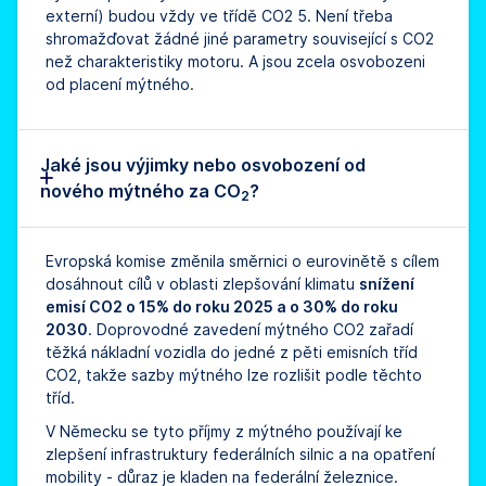
externí) budou vždy ve třídě CO2 5. Není třeba
shromažďovat žádné jiné parametry související s CO2
než charakteristiky motoru. A jsou zcela osvobozeni
od placení mýtného.
Jaké jsou výjimky nebo osvobození od
nového mýtného za CO
?
2
Evropská komise změnila směrnici o eurovinětě s cílem
dosáhnout cílů v oblasti zlepšování klimatu
snížení
emisí CO2 o 15% do roku 2025 a o 30% do roku
2030
. Doprovodné zavedení mýtného CO2 zařadí
těžká nákladní vozidla do jedné z pěti emisních tříd
CO2, takže sazby mýtného lze rozlišit podle těchto
tříd.
V Německu se tyto příjmy z mýtného používají ke
zlepšení infrastruktury federálních silnic a na opatření
mobility - důraz je kladen na federální železnice.