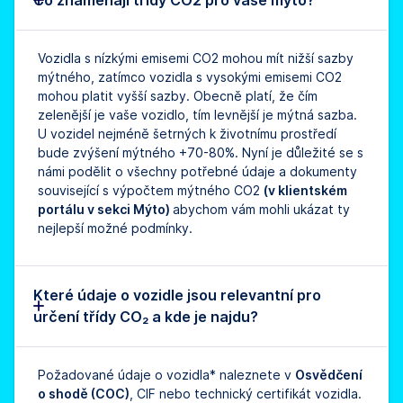
Vozidla s nízkými emisemi CO2 mohou mít nižší sazby
mýtného, zatímco vozidla s vysokými emisemi CO2
mohou platit vyšší sazby. Obecně platí, že čím
zelenější je vaše vozidlo, tím levnější je mýtná sazba.
U vozidel nejméně šetrných k životnímu prostředí
bude zvýšení mýtného +70-80%. Nyní je důležité se s
námi podělit o všechny potřebné údaje a dokumenty
související s výpočtem mýtného CO2
(v klientském
portálu v sekci Mýto)
abychom vám mohli ukázat ty
nejlepší možné podmínky.
Které údaje o vozidle jsou relevantní pro
určení třídy CO₂ a kde je najdu?
Požadované údaje o vozidla* naleznete v
Osvědčení
o shodě (COC)
, CIF nebo technický certifikát vozidla.