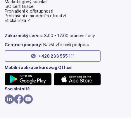
Marketingový souhlas
ISO certifikace
Prohlášení o přístupnosti
(se
Prohlášení o moderním otroctví
v
(se
Etická linka ↗
nových
v
záložkách)
nových
záložkách)
Zákaznický servis:
8:00 - 17:00 pracovní dny
Centrum podpory:
Navštivte naši podporu
+420 233 555 111
Mobilní aplikace Eurowag Office
(se
(se
Sociální sítě
v
v
nových
nových
(se
(se
(se
záložkách)
záložkách)
v
v
v
nových
nových
nových
záložkách)
záložkách)
záložkách)