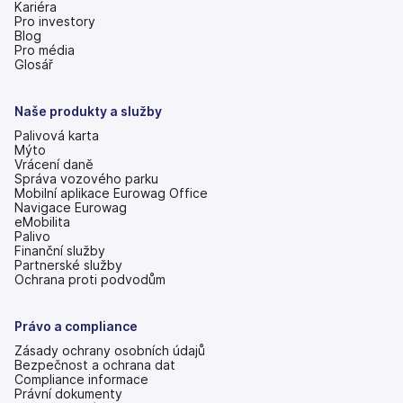
Kariéra
Pro investory
(se
Blog
v
Pro média
nových
Glosář
záložkách)
Naše produkty a služby
Palivová karta
Mýto
Vrácení daně
Správa vozového parku
Mobilní aplikace Eurowag Office
Navigace Eurowag
eMobilita
Palivo
Finanční služby
Partnerské služby
Ochrana proti podvodům
Právo a compliance
Zásady ochrany osobních údajů
Bezpečnost a ochrana dat
Compliance informace
Právní dokumenty