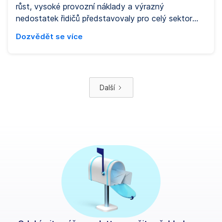
růst, vysoké provozní náklady a výrazný
nedostatek řidičů představovaly pro celý sektor
značnou zátěž. Zároveň se však právě tyto výzvy
Dozvědět se více
staly katalyzátorem změn – urychlily digitalizaci,
proměnily logistické modely a přiměly dopravní
společnosti přistupovat k udržitelnosti
systematičtěji a strategičtěji.
Další