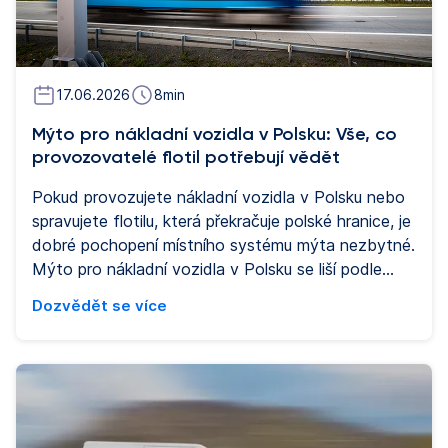
17.06.2026
8
min
Mýto pro nákladní vozidla v Polsku: Vše, co
provozovatelé flotil potřebují vědět
Pokud provozujete nákladní vozidla v Polsku nebo
spravujete flotilu, která překračuje polské hranice, je
dobré pochopení místního systému mýta nezbytné.
Mýto pro nákladní vozidla v Polsku se liší podle
typu komunikace, hmotnosti vozidla a emisní třídy a
Dozvědět se více
pravidla se v posledních letech významně změnila.
Tento průvodce obsahuje vše, co potřebujete
vědět před vyjíděním na cestu.