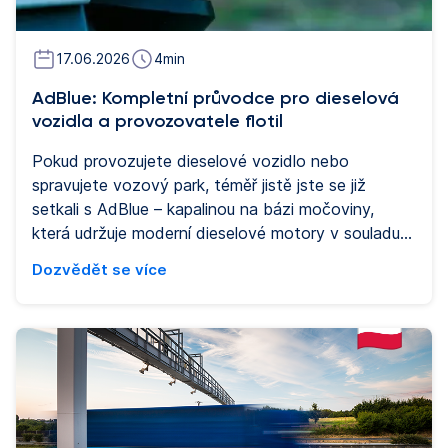
17.06.2026
4
min
AdBlue: Kompletní průvodce pro dieselová
vozidla a provozovatele flotil
Pokud provozujete dieselové vozidlo nebo
spravujete vozový park, téměř jistě jste se již
setkali s AdBlue – kapalinou na bázi močoviny,
která udržuje moderní dieselové motory v souladu s
evropskými emisními normami. Tento průvodce
Dozvědět se více
vysvětluje vše, co potřebujete vědět: co AdBlue je,
jak funguje, kdy doplňovat, co stojí a jak zapadá do
provozu flotily.