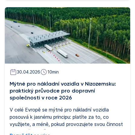
řízení a odpočinku, rychlostních limitů,
hmotnostních omezení i technického vybavení
vozidel. Znalost pravidel pro řízení nákladních
vozidel v Německu pomáhá dopravním firmám
vyhnout se pokutám, zpožděním a provozním
rizikům při vnitrostátní i přeshraniční přepravě.
30.04.2026
10
min
Mýtné pro nákladní vozidla v Nizozemsku:
praktický průvodce pro dopravní
společnosti v roce 2026
V celé Evropě se mýtné pro nákladní vozidla
posouvá k jasnému principu: platíte za to, co
využijete, a méně, pokud provozujete svou činnost
efektivněji. Od července 2026 zavedlo Nizozemsko