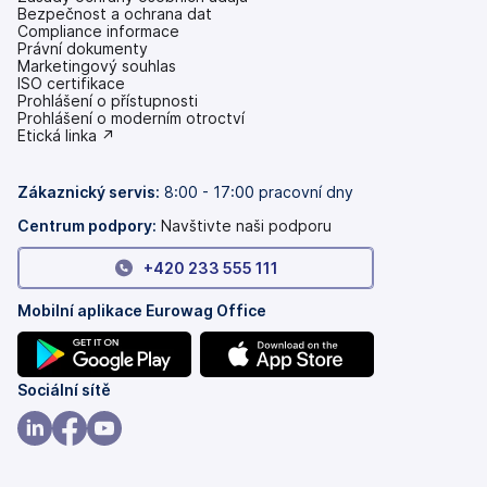
Bezpečnost a ochrana dat
Compliance informace
Právní dokumenty
Marketingový souhlas
ISO certifikace
Prohlášení o přístupnosti
(se
Prohlášení o moderním otroctví
v
(se
Etická linka ↗
nových
v
záložkách)
nových
záložkách)
Zákaznický servis:
8:00 - 17:00 pracovní dny
Centrum podpory:
Navštivte naši podporu
+420 233 555 111
Mobilní aplikace Eurowag Office
(se
(se
Sociální sítě
v
v
nových
nových
(se
(se
(se
záložkách)
záložkách)
v
v
v