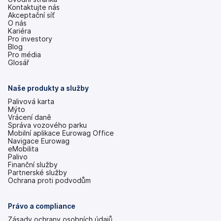
Kontaktujte nás
Akceptační síť
O nás
Kariéra
Pro investory
(se
Blog
v
Pro média
nových
Glosář
záložkách)
Naše produkty a služby
Palivová karta
Mýto
Vrácení daně
Správa vozového parku
Mobilní aplikace Eurowag Office
Navigace Eurowag
eMobilita
Palivo
Finanční služby
Partnerské služby
Ochrana proti podvodům
Právo a compliance
Zásady ochrany osobních údajů