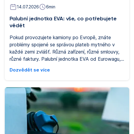
14.07.2026
6
min
Palubní jednotka EVA: vše, co potřebujete
vědět
Pokud provozujete kamiony po Evropě, znáte
problémy spojené se správou plateb mytného v
každé zemi zvlášť. Různá zařízení, různé smlouvy,
různé faktury. Palubní jednotka EVA od Eurowagu,
zařízení pro užitková vozidla, vznikla proto, aby to
Dozvědět se více
změnila. Tento průvodce odpovídá na nejčastější
otázky o palubní jednotce EVA: co dělá, jak
funguje, pro koho je určena a jak souvisí se správou
vozového parku a ochranou před palivovými
podvody.