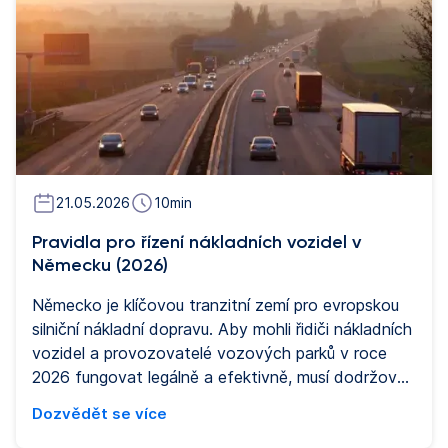
21.05.2026
10
min
Pravidla pro řízení nákladních vozidel v
Německu (2026)
Německo je klíčovou tranzitní zemí pro evropskou
silniční nákladní dopravu. Aby mohli řidiči nákladních
vozidel a provozovatelé vozových parků v roce
2026 fungovat legálně a efektivně, musí dodržovat
širokou škálu německých a evropských předpisů. Ty
Dozvědět se více
se týkají řidičských oprávnění, zákazů jízdy, dob