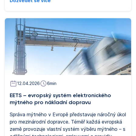
Dozvědět se více
mýtné pro nákladní vozidla založené na počtu
ujetých kilometrů, čímž se sladilo se systémy již
zavedenými v Německu, Rakousku a Belgii. Před
červencem patřilo mezi několik málo evropských
trhů, které na většině dálnic nevybíraly mýtné na
základě vzdálenosti. Pro dopravní společnosti to
představuje významný vývoj. Náklady na mýtné
pro nákladní vozidla již nejsou fixním
administrativním výdajem, ale faktorem přímo
spojeným se způsobem provozu vozidel, což
vytváří nové příležitosti k optimalizaci tras, složení
vozového parku a celkové nákladové efektivity.
12.04.2026
6
min
EETS – evropský systém elektronického
mýtného pro nákladní dopravu
Správa mýtného v Evropě představuje náročný úkol
pro mezinárodní dopravce. Téměř každá evropská
země provozuje vlastní systém výběru mýtného – s