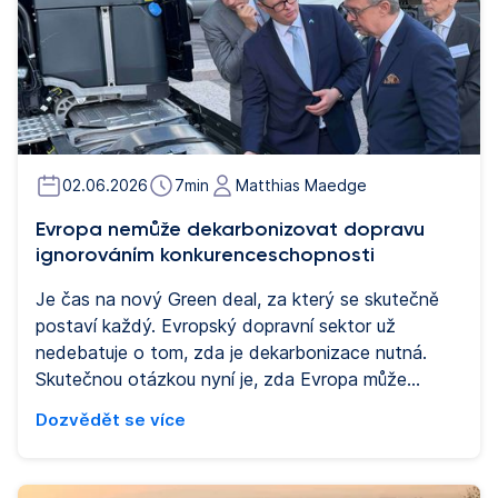
02.06.2026
7
min
Matthias Maedge
Evropa nemůže dekarbonizovat dopravu
ignorováním konkurenceschopnosti
Je čas na nový Green deal, za který se skutečně
postaví každý. Evropský dopravní sektor už
nedebatuje o tom, zda je dekarbonizace nutná.
Skutečnou otázkou nyní je, zda Evropa může
dosáhnout nulových čistých emisí, aniž by přitom
Dozvědět se více
oslabila svou vlastní konkurenceschopnost.