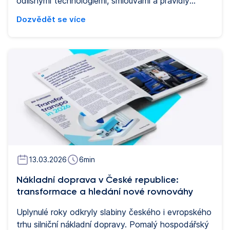
odlišnými technologiemi, smlouvami a pravidly
fakturace. Pro flotily zajišťující přeshraniční provoz
Dozvědět se více
to znamená vysokou administrativní zátěž a
provozní neefektivitu. Systém EETS (European
Electronic Toll Service) vznikl právě proto, aby tuto
složitost zjednodušil. V tomto článku vysvětlujeme,
co je to EETS, jak funguje v praxi a proč hraje
klíčovou roli při automatizaci mýtného pro nákladní
automobily v Evropě.
13.03.2026
6
min
Nákladní doprava v České republice:
transformace a hledání nové rovnováhy
Uplynulé roky odkryly slabiny českého i evropského
trhu silniční nákladní dopravy. Pomalý hospodářský