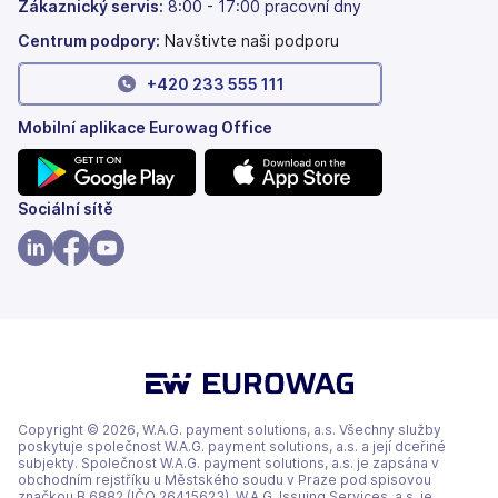
záložkách)
Zákaznický servis:
8:00 - 17:00 pracovní dny
Centrum podpory:
Navštivte naši podporu
+420 233 555 111
Mobilní aplikace Eurowag Office
(se
(se
Sociální sítě
v
v
nových
nových
(se
(se
(se
záložkách)
záložkách)
v
v
v
nových
nových
nových
záložkách)
záložkách)
záložkách)
Copyright © 2026, W.A.G. payment solutions, a.s. Všechny služby
poskytuje společnost W.A.G. payment solutions, a.s. a její dceřiné
subjekty. Společnost W.A.G. payment solutions, a.s. je zapsána v
obchodním rejstříku u Městského soudu v Praze pod spisovou
značkou B 6882 (IČO 26415623). W.A.G. Issuing Services, a.s. je