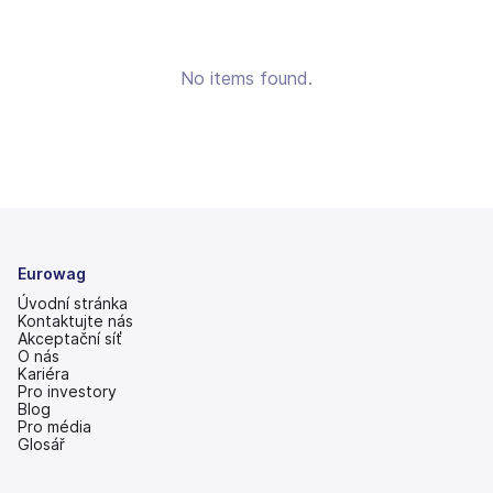
No items found.
Eurowag
Úvodní stránka
Kontaktujte nás
Akceptační síť
O nás
Kariéra
Pro investory
(se
Blog
v
Pro média
nových
Glosář
záložkách)