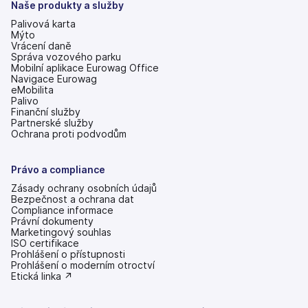
Naše produkty a služby
Palivová karta
Mýto
Vrácení daně
Správa vozového parku
Mobilní aplikace Eurowag Office
Navigace Eurowag
eMobilita
Palivo
Finanční služby
Partnerské služby
Ochrana proti podvodům
Právo a compliance
Zásady ochrany osobních údajů
Bezpečnost a ochrana dat
Compliance informace
Právní dokumenty
Marketingový souhlas
ISO certifikace
Prohlášení o přístupnosti
(se
Prohlášení o moderním otroctví
v
(se
Etická linka ↗
nových
v
záložkách)
nových