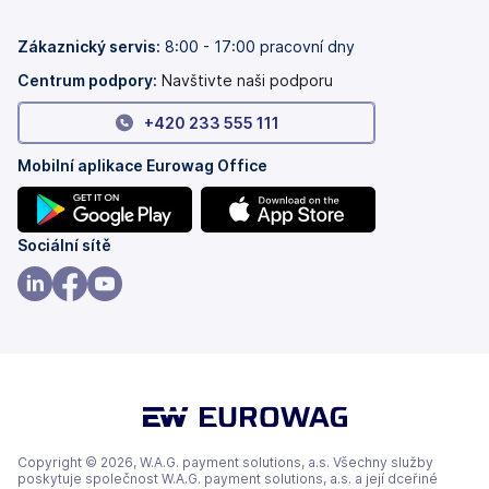
nových
v
záložkách)
nových
záložkách)
Zákaznický servis:
8:00 - 17:00 pracovní dny
Centrum podpory:
Navštivte naši podporu
+420 233 555 111
Mobilní aplikace Eurowag Office
(se
(se
Sociální sítě
v
v
nových
nových
(se
(se
(se
záložkách)
záložkách)
v
v
v
nových
nových
nových
záložkách)
záložkách)
záložkách)
Copyright © 2026, W.A.G. payment solutions, a.s. Všechny služby
poskytuje společnost W.A.G. payment solutions, a.s. a její dceřiné