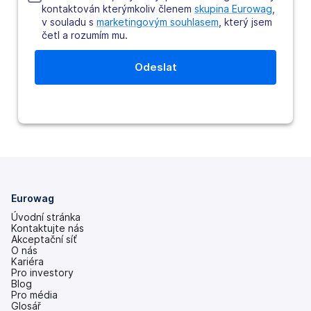
kontaktován kterýmkoliv členem
skupina Eurowag
,
v souladu s
marketingovým souhlasem
, který jsem
četl a rozumím mu.
Eurowag
Úvodní stránka
Kontaktujte nás
Akceptační síť
O nás
Kariéra
Pro investory
(se
Blog
v
Pro média
nových
Glosář