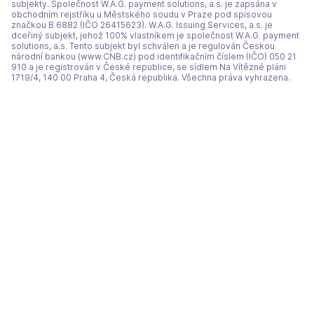
subjekty. Společnost W.A.G. payment solutions, a.s. je zapsána v
obchodním rejstříku u Městského soudu v Praze pod spisovou
značkou B 6882 (IČO 26415623). W.A.G. Issuing Services, a.s. je
dceřiný subjekt, jehož 100% vlastníkem je společnost W.A.G. payment
solutions, a.s. Tento subjekt byl schválen a je regulován Českou
národní bankou (www.CNB.cz) pod identifikačním číslem (IČO) 050 21
910 a je registrován v České republice, se sídlem Na Vítězné pláni
1719/4, 140 00 Praha 4, Česká republika. Všechna práva vyhrazena.