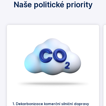
Naše politické priority
1. Dekarbonizace komerční silniční dopravy