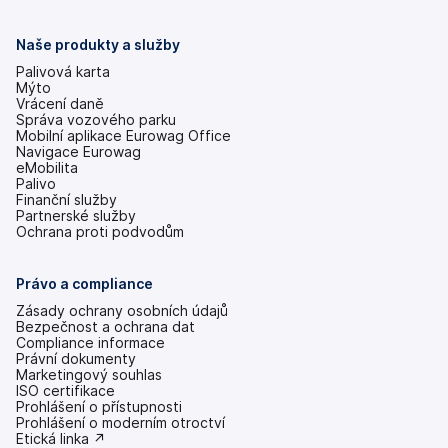
záložkách)
Naše produkty a služby
Palivová karta
Mýto
Vrácení daně
Správa vozového parku
Mobilní aplikace Eurowag Office
Navigace Eurowag
eMobilita
Palivo
Finanční služby
Partnerské služby
Ochrana proti podvodům
Právo a compliance
Zásady ochrany osobních údajů
Bezpečnost a ochrana dat
Compliance informace
Právní dokumenty
Marketingový souhlas
ISO certifikace
Prohlášení o přístupnosti
(se
Prohlášení o moderním otroctví
v
(se
Etická linka ↗