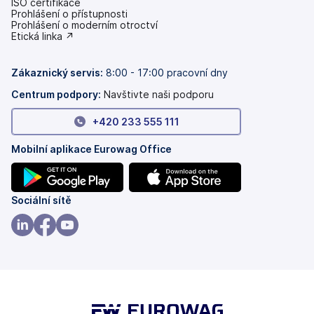
ISO certifikace
Prohlášení o přístupnosti
(se
Prohlášení o moderním otroctví
v
(se
Etická linka ↗
nových
v
záložkách)
nových
záložkách)
Zákaznický servis:
8:00 - 17:00 pracovní dny
Centrum podpory:
Navštivte naši podporu
+420 233 555 111
Mobilní aplikace Eurowag Office
(se
(se
Sociální sítě
v
v
nových
nových
(se
(se
(se
záložkách)
záložkách)
v
v
v
nových
nových
nových
záložkách)
záložkách)
záložkách)