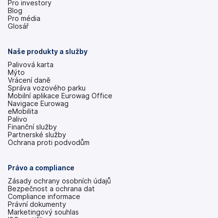
Pro investory
(se
Blog
v
Pro média
nových
Glosář
záložkách)
Naše produkty a služby
Palivová karta
Mýto
Vrácení daně
Správa vozového parku
Mobilní aplikace Eurowag Office
Navigace Eurowag
eMobilita
Palivo
Finanční služby
Partnerské služby
Ochrana proti podvodům
Právo a compliance
Zásady ochrany osobních údajů
Bezpečnost a ochrana dat
Compliance informace
Právní dokumenty
Marketingový souhlas