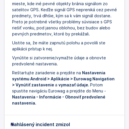
mieste, kde iné pevné objekty bránia signálom zo
satelitov GPS. Keďže signál GPS nepreniká cez pevné
predmety, trvá dlhšie, kým sa k vám signál dostane.
Preto je potrebné všetky problémy súvisiace s GPS
riešiť vonku, pod jasnou oblohou, bez budov alebo
pevných predmetov, ktoré by prekážali.
Uistite sa, že máte zapnutú polohu a povolili ste
aplikácii prístup k nej.
Vynútite si zatvorenie/vymažte údaje a obnovte
predvolené nastavenia.
Reštartujte zariadenie a prejdite na
Nastavenia
systému Android > Aplikácie > Eurowag Navigation
> Vynútiť zastavenie
a
vymazať údaje.
Potom
spustite navigáciu Eurowag a prejdite do Menu -
Nastavenia - Informácie - Obnoviť predvolené
nastavenia.
Nahlásený incident zmizol