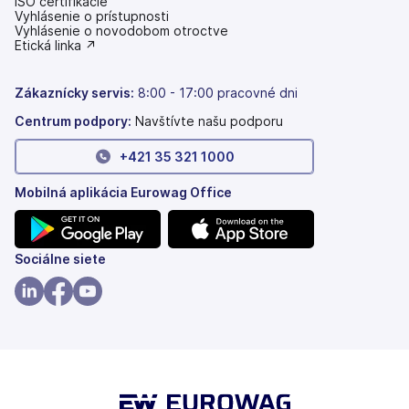
ISO certifikácie
Vyhlásenie o prístupnosti
(otvoriť
Vyhlásenie o novodobom otroctve
s
(otvoriť
Etická linka ↗
novou
s
kartou)
novou
kartou)
Zákaznícky servis:
8:00 - 17:00 pracovné dni
Centrum podpory:
Navštívte našu podporu
+421 35 321 1000
Mobilná aplikácia Eurowag Office
(otvoriť
(otvoriť
Sociálne siete
s
s
novou
novou
(otvoriť
(otvoriť
(otvoriť
kartou)
kartou)
s
s
s
novou
novou
novou
kartou)
kartou)
kartou)