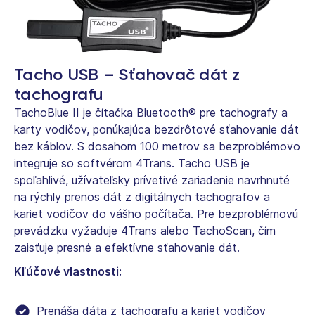
Tacho USB – Sťahovač dát z
tachografu
TachoBlue II je čítačka Bluetooth® pre tachografy a
karty vodičov, ponúkajúca bezdrôtové sťahovanie dát
bez káblov. S dosahom 100 metrov sa bezproblémovo
integruje so softvérom 4Trans. Tacho USB je
spoľahlivé, užívateľsky prívetivé zariadenie navrhnuté
na rýchly prenos dát z digitálnych tachografov a
kariet vodičov do vášho počítača. Pre bezproblémovú
prevádzku vyžaduje 4Trans alebo TachoScan, čím
zaisťuje presné a efektívne sťahovanie dát.
Kľúčové vlastnosti:
Prenáša dáta z tachografu a kariet vodičov