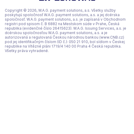
Copyright © 2026, W.A.G. payment solutions, a.s. Všetky služby
poskytujú spoločnosť W.A.G. payment solutions, a.s. a jej dcérska
spoločnosť. W.A.G. payment solutions, a.s. je zapísaná v Obchodnom
registri pod spisom č. B 6882 na Mestskom súde v Prahe, Česká
republika (evidenčné číslo 26415623). W.A.G. Issuing Services, a.s. je
dcérskou spoločnosťou W.A.G. payment solutions, a.s. a je
autorizovaná a regulovaná Českou národnou bankou (www.CNB.cz)
pod jej identifikačným číslom (ID č.): 050 21 910, bol sídlom v Českej
republike na Vítězné pláni 1719/4 140 00 Praha 4 Česká republika.
Všetky práva vyhradené.