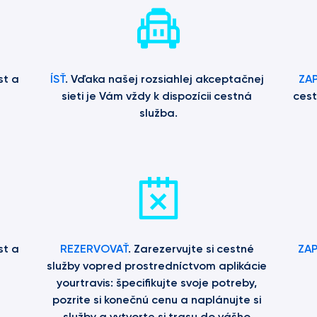
st a 
ÍSŤ
. Vďaka našej rozsiahlej akceptačnej 
ZAP
sieti je Vám vždy k dispozícii cestná 
cest
služba.
st a 
REZERVOVAŤ
. Zarezervujte si cestné 
ZAP
služby vopred prostredníctvom aplikácie 
yourtravis: špecifikujte svoje potreby, 
pozrite si konečnú cenu a naplánujte si 
služby a vytvorte si trasu do vášho 