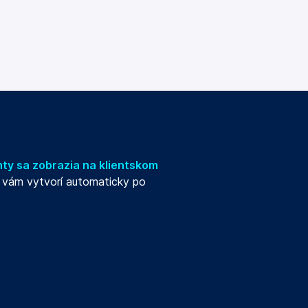
ty sa zobrazia na klientskom
a vám vytvorí automaticky po