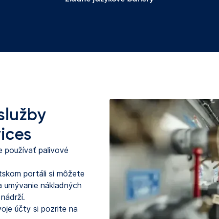
služby
ices
e používať palivové 
tskom portáli si môžete
 na umývanie nákladných
 nádrží.
oje účty si pozrite na