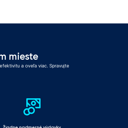
om mieste
fektivitu a oveľa viac. Spravujte
Žiadne nadmerné výdavky