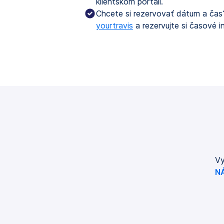
klientskom portáli.
Chcete si rezervovať dátum a čas?
yourtravis
a rezervujte si časové in
Vy
N