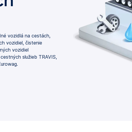
ch
dné vozidlá na cestách,
h vozidiel, čistenie
ných vozidiel
 cestných služieb TRAVIS,
 Eurowag.