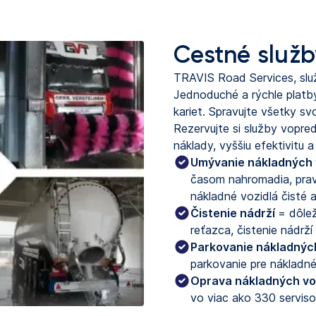
Cestné služ
TRAVIS Road Services, služ
Jednoduché a rýchle platb
kariet. Spravujte všetky svo
Rezervujte si služby vopred
náklady, vyššiu efektivitu
Umývanie nákladných v
časom nahromadia, pravi
nákladné vozidlá čisté 
Čistenie nádrží
= dôle
reťazca, čistenie nádrží 
Parkovanie nákladných
parkovanie pre nákladné
Oprava nákladných voz
vo viac ako 330 serviso