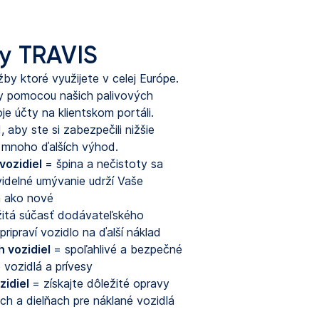
by TRAVIS
by ktoré využijete v celej Európe.
y pomocou našich palivových
je účty na klientskom portáli.
, aby ste si zabezpečili nižšie
 a mnoho ďalších výhod.
ozidiel 
= špina a nečistoty sa 
delné umývanie udrží Vaše 
a ako nové
žitá súčasť dodávateľského
pripraví vozidlo na ďalší náklad
 vozidiel
= spoľahlivé a bezpečné
 vozidlá a prívesy
idiel 
= získajte dôležité opravy 
ch a dielňach pre náklané vozidlá