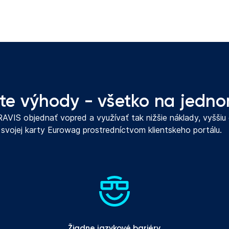
te výhody - všetko na jedn
VIS objednať vopred a využívať tak nižšie náklady, vyššiu e
vojej karty Eurowag prostredníctvom klientskeho portálu.
Žiadne jazykové bariéry