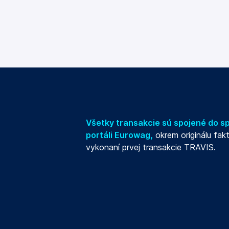
Všetky transakcie sú spojené do s
portáli Eurowag,
okrem originálu fak
vykonaní prvej transakcie TRAVIS.