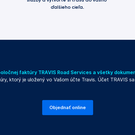
ďalšieho cieľa.
poločnej faktúry TRAVIS Road Services a všetky dokumen
túry, ktorý je uložený vo Vašom účte Travis. Účet TRAVIS s
Objednať online