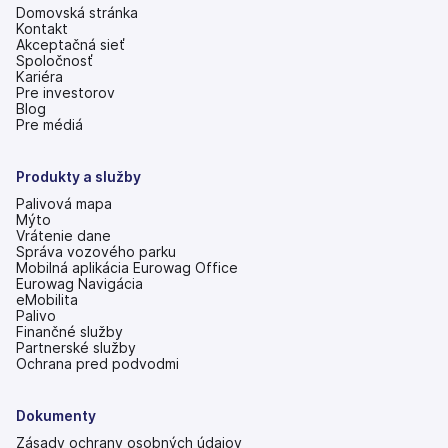
Domovská stránka
Kontakt
Akceptačná sieť
Spoločnosť
Kariéra
Pre investorov
(otvoriť
Blog
s
Pre médiá
novou
kartou)
Produkty a služby
Palivová mapa
Mýto
Vrátenie dane
Správa vozového parku
Mobilná aplikácia Eurowag Office
Eurowag Navigácia
eMobilita
Palivo
Finančné služby
Partnerské služby
Ochrana pred podvodmi
Dokumenty
Zásady ochrany osobných údajov