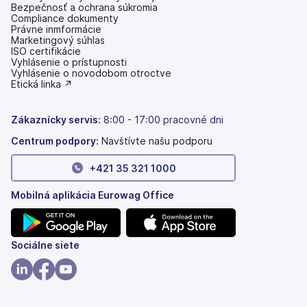
Bezpečnosť a ochrana súkromia
Compliance dokumenty
Právne inmformácie
Marketingový súhlas
ISO certifikácie
Vyhlásenie o prístupnosti
(otvoriť
Vyhlásenie o novodobom otroctve
s
(otvoriť
Etická linka ↗
novou
s
kartou)
novou
kartou)
Zákaznícky servis:
8:00 - 17:00 pracovné dni
Centrum podpory:
Navštívte našu podporu
+421 35 321 1000
Mobilná aplikácia Eurowag Office
(otvoriť
(otvoriť
Sociálne siete
s
s
novou
novou
(otvoriť
(otvoriť
(otvoriť
kartou)
kartou)
s
s
s