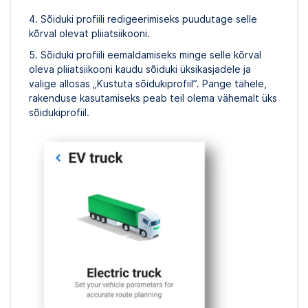
4. Sõiduki profiili redigeerimiseks puudutage selle
kõrval olevat pliiatsiikooni.
5. Sõiduki profiili eemaldamiseks minge selle kõrval
oleva pliiatsiikooni kaudu sõiduki üksikasjadele ja
valige allosas „Kustuta sõidukiprofiil”. Pange tähele,
rakenduse kasutamiseks peab teil olema vähemalt üks
sõidukiprofiil.