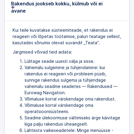
Rakendus jookseb kokku, külmub või ei
avane
Kui teile kuvatakse süsteemiteade, et rakendus ei
reageeri või lõpetas töötamise, palun teatage sellest,
kasutades sõnumis olevat suvandit „Teata”.
Järgmised võivad teid aidata:
Lülitage seade uuesti välja ja sisse.
Vahemälu sulgemine ja tühjendamine: kui
rakendus ei reageeri või probleem püsib,
sunnige rakendus sulgema ja tühjendage
vahemälu seadme seadetes — Rakendused —
Eurowag Navigation.
Võimaluse korral värskendage oma rakendust.
Võimaluse korral värskendage oma
operatsioonisüsteemi.
Seadme ülekoormuse vältimiseks ärge käivitage
liiga palju rakendusi üheaegselt.
Lähtesta vaikeseadetele: Minge menüüsse -