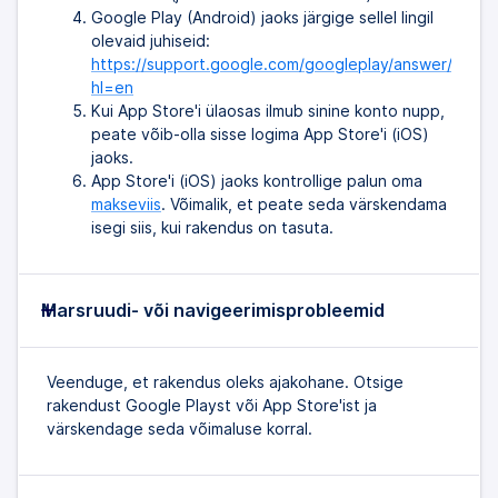
Google Play (Android) jaoks järgige sellel lingil
olevaid juhiseid:
https://support.google.com/googleplay/answer/9037
hl=en
Kui App Store'i ülaosas ilmub sinine konto nupp,
peate võib-olla sisse logima App Store'i (iOS)
jaoks.
App Store'i (iOS) jaoks kontrollige palun oma
makseviis
. Võimalik, et peate seda värskendama
isegi siis, kui rakendus on tasuta.
Marsruudi- või navigeerimisprobleemid
Veenduge, et rakendus oleks ajakohane. Otsige
rakendust Google Playst või App Store'ist ja
värskendage seda võimaluse korral.