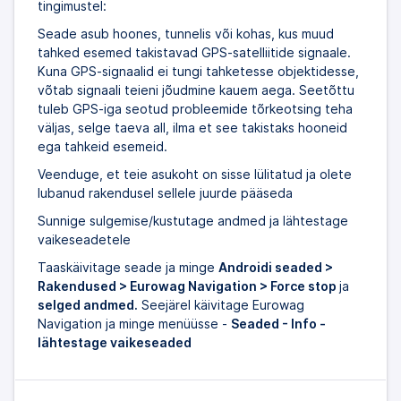
tingimustel:
Seade asub hoones, tunnelis või kohas, kus muud
tahked esemed takistavad GPS-satelliitide signaale.
Kuna GPS-signaalid ei tungi tahketesse objektidesse,
võtab signaali teieni jõudmine kauem aega. Seetõttu
tuleb GPS-iga seotud probleemide tõrkeotsing teha
väljas, selge taeva all, ilma et see takistaks hooneid
ega tahkeid esemeid.
Veenduge, et teie asukoht on sisse lülitatud ja olete
lubanud rakendusel sellele juurde pääseda
Sunnige sulgemise/kustutage andmed ja lähtestage
vaikeseadetele
Taaskäivitage seade ja minge
Androidi seaded >
Rakendused > Eurowag Navigation > Force stop
ja
selged andmed.
Seejärel käivitage Eurowag
Navigation ja minge menüüsse -
Seaded - Info -
lähtestage vaikeseaded