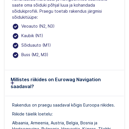
saate oma sõiduki põhjal luua ja kohandada
sõidukiprofiili. Praegu toetab rakendus järgmisi
sõidukitüüpe:
Veoauto (N2, N3)
Kaubik (N1)
Sõiduauto (M1)
Buss (M2, M3)
Millistes riikides on Eurowag Navigation
saadaval?
Rakendus on praegu saadaval kõigis Euroopa riikides.
Riikide täielik loetelu:
Albaania, Armeenia, Austria, Belgia, Bosnia ja
Hertsegoviina, Bulgaaria, Horvaatia, Küpros, Tšehhi,