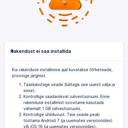
Rakendust ei saa installida
Kui rakenduse installimise ajal kuvatakse tõrketeade,
proovige järgmist.
Taaskäivitage seade (lülitage see uuesti välja ja
sisse).
Kontrollige saadaolevat salvestusruumi. Enne
rakenduse installimist soovitame kasutada
vähemalt 1 GB salvestusruumi.
Kontrollige ühilduvust. Teie seade peab
töötama Android 7 (ja uuemates versioonides)
või iOS 16 (ja uuemates versioonides).