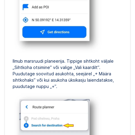
Ilmub marsruudi planeerija. Tippige sihtkoht väljale
„Sihtkoha otsimine” või valige „Vali kaardilt”.
Puudutage soovitud asukohta, seejärel „+ Määra
sihtkohaks” või kui asukoha üksikasju laiendatakse,
puudutage nuppu „+”.