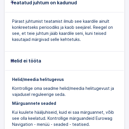
Teatatud juhtum on kadunud
Pärast juhtumist teatamist ilmub see kaardile ainult
konkreetseks perioodiks ja kaob seejärel. Reegel on
see, et teie juhtum jääb kaardile seni, kuni teised
kasutajad märgivad selle kehtetuks.
Helid ei tööta
Helid/meedia helitugevus
Kontrollige oma seadme helid/meedia helitugevust ja
vajadusel reguleerige seda.
Märguannete seaded
Kui kuulete hääljuhiseid, kuid ei saa märguannet, võib
see olla keelatud. Kontrollige märguandeid Eurowag
Navigation - menüü - seaded - teatised.