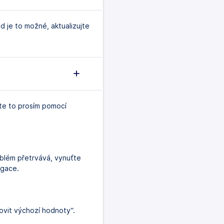
d je to možné, aktualizujte
te to prosím pomocí
blém přetrvává, vynuťte
igace.
ovit výchozí hodnoty“.