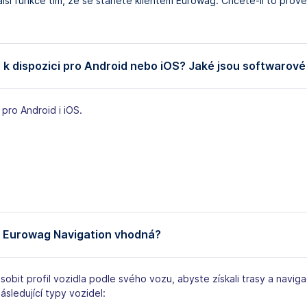
lší funkce tím, že se stanete klientem Eurowag. Chcete-li to provés
 k dispozici pro Android nebo iOS? Jaké jsou softwarov
 pro Android i iOS.
je Eurowag Navigation vhodná?
sobit profil vozidla podle svého vozu, abyste získali trasy a naviga
sledující typy vozidel: