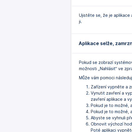
Ujistěte se, že je aplikac
ji.
Aplikace selže, zamrz
Pokud se zobrazí systémov
možnosti „Nahlásit“ ve zpr
Může vám pomoci následují
Zařízení vypněte a 
Vynutit zavření a v
zavření aplikace a 
Pokud je to možné, ak
Pokud je to možné, a
Abyste se vyhnuli pře
Obnovit výchozí hod
Poté aplikaci vypně