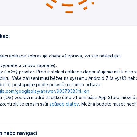
ikaci
alaci aplikace zobrazuje chybová zpráva, zkuste následující:
 (vypněte a znovu zapněte).
ý úložný prostor. Před instalací aplikace doporučujeme mít k dispoz
ilitu. Vaše zařízení musí běžet na systému Android 7 (a vyšší) nebo
droid) postupujte podle pokynů na tomto odkazu:
ogle.com/googleplay/answer/9037938?hl=en
 (iOS) zobrazí modré tlačítko účtu v horní části App Storu, možná 
zkontrolujte prosím svůj
způsob platby
. Možná budete muset nechat
m nebo navigací