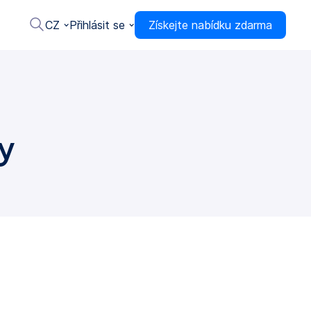
CZ
Přihlásit se
Získejte nabídku zdarma
y