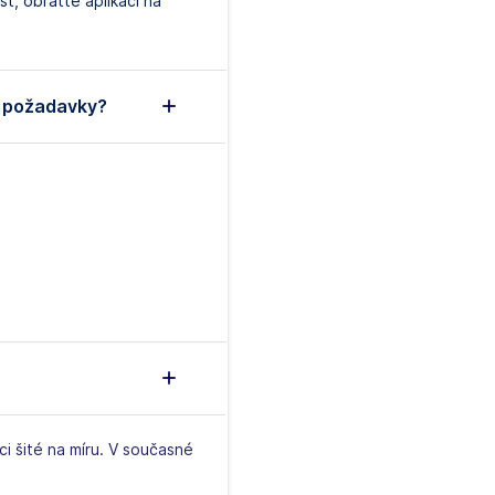
t, obraťte aplikaci na
é požadavky?
ci šité na míru. V současné