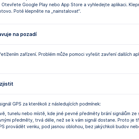
ci: Otevřete Google Play nebo App Store a vyhledejte aplikaci. Klep
tovo. Poté klepněte na „nainstalovat“.
avuje na pozadí
tížením zařízení. Problém může pomoci vyřešit zavření dalších apl
jistit
signál GPS za kterékoli z následujících podmínek:
vě, tunelu nebo místě, kde jiné pevné předměty brání signálům ze 
vnými předměty, trvá déle, než se k vám signál dostane. Proto je tř
GPS provádět venku, pod jasnou oblohou, bez jakýchkoli budov n