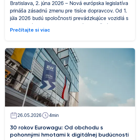
Bratislava, 2. júna 2026 – Nová európska legislatíva
prináša zásadnú zmenu pre tisíce dopravcov. Od 1.
júla 2026 budú spoločnosti prevádzkujúce vozidlá s
hmotnosťou 2,5-3,5 tony, ktoré prekračujú hranice,
Prečítajte si viac
povinné mať takzvaný inteligentný tachograf
druhej generácie, pričom vodiči musia dodržiavať
pravidlá pre pracovnú dobu. Zmena vyplýva z
Európskeho balíčku mobility I a je upravená
nariadením EÚ 2020/1054. Spoločnosť Eurowag je
pripravená poskytnúť dopravcom svoje digitálne
tachografy a ďalšie digitálne nástroje, ktoré sa
stávajú nevyhnutnými pre každodennú prevádzku
dopravných spoločností.
26.05.2026
4
min
30 rokov Eurowagu: Od obchodu s
pohonnými hmotami k digitálnej budúcnosti