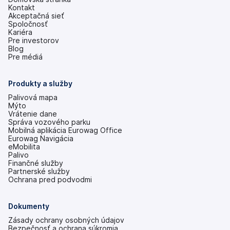
Kontakt
Akceptačná sieť
Spoločnosť
Kariéra
Pre investorov
(otvoriť
Blog
s
Pre médiá
novou
kartou)
Produkty a služby
Palivová mapa
Mýto
Vrátenie dane
Správa vozového parku
Mobilná aplikácia Eurowag Office
Eurowag Navigácia
eMobilita
Palivo
Finančné služby
Partnerské služby
Ochrana pred podvodmi
Dokumenty
Zásady ochrany osobných údajov
Bezpečnosť a ochrana súkromia