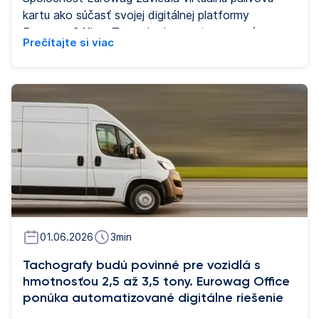
kartu ako súčasť svojej digitálnej platformy
Eurowag Office. Tento krok reaguje na rastúcu
Prečítajte si viac
digitalizáciu cestnej dopravy a potrebu
flexibilnejšieho riadenia vozového parku. Nové
riešenie umožní dopravným spoločnostiam
spravovať tankovanie bez nutnosti fyzických
plastových kariet a výrazne zjednoduší
administratívu dispečerom i vodičom.
01.06.2026
3
min
Tachografy budú povinné pre vozidlá s
hmotnosťou 2,5 až 3,5 tony. Eurowag Office
ponúka automatizované digitálne riešenie