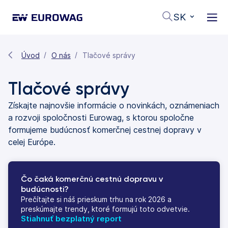
SK
Úvod
O nás
Tlačové správy
Tlačové správy
Získajte najnovšie informácie o novinkách, oznámeniach
a rozvoji spoločnosti Eurowag, s ktorou spoločne
formujeme budúcnosť komerčnej cestnej dopravy v
celej Európe.
Čo čaká komerčnú cestnú dopravu v
budúcnosti?
Prečítajte si náš prieskum trhu na rok 2026 a
preskúmajte trendy, ktoré formujú toto odvetvie.
Stiahnuť bezplatný report