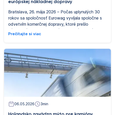
európskej nákladnej dopravy
Bratislava, 26. mája 2026 – Počas uplynulých 30
rokov sa spoločnosť Eurowag vyvíjala spoločne s
odvetvím komerčnej dopravy, ktoré prešlo
významnými technologickými a prevádzkovými
Prečítajte si viac
zmenami. Z českej firmy, špecializovanej na obchod
s pohonnými hmotami, sa postupne stal operačný
systém pre malé a stredne veľké podniky
pôsobiace v komerčnej cestnej doprave, ktoré
predstavujú 93 % tohto trhu. Spoločnosť je dnes
navyše kótovaná na Londýnskej burze. V
súčasnosti Eurowag ponúka širokú škálu služieb
prostredníctvom jednej digitálnej platformy, pričom
využíva umelú inteligenciu a dopravné dáta
zhromaždené v rámci svojej siete, aby pomohol
spoločnostiam v oblasti komerčnej cestnej dopravy
efektívnejšie riadiť náklady a každodennú
06.05.2026
3
min
prevádzku.
Holandsko zavádza mýto pre kamióny.