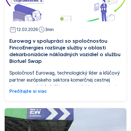
12.03.2026
3
min
Eurowag v spolupráci so spoločnosťou
FincoEnergies rozširuje služby v oblasti
dekarbonizácie nákladných vozidiel o službu
Biofuel Swap
Spoločnosť Eurowag, technologický líder a kľúčový
partner európskeho sektora komerčnej cestnej
dopravy, podniká ďalší krok na urýchlenie prechodu
Prečítajte si viac
tohto odvetvia k nízkouhlíkovej budúcnosti. V
strategickom partnerstve so spoločnosťou
FincoEnergies, popredným poskytovateľom
udržateľných palív a riešení pre dekarbonizáciu,
Eurowag prináša novú službu Biofuel Swap, ktorá je
súčasťou digitálneho ekosystému služieb pre