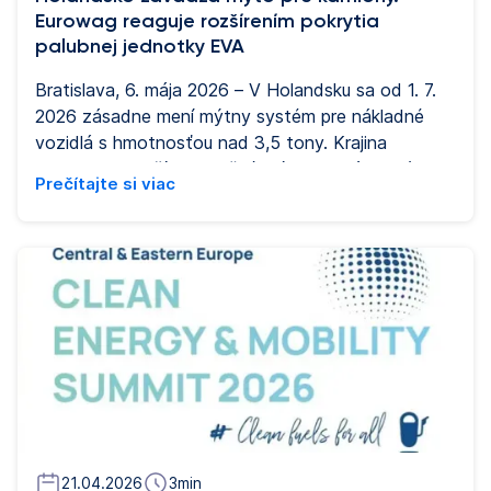
Eurowag reaguje rozšírením pokrytia
palubnej jednotky EVA
Bratislava, 6. mája 2026 – V Holandsku sa od 1. 7.
2026 zásadne mení mýtny systém pre nákladné
vozidlá s hmotnosťou nad 3,5 tony. Krajina
doteraz nevyužívala plošné mýto pre nákladnú
Prečítajte si viac
dopravu, nový systém tak predstavuje významnú
zmenu v prístupe k financovaniu cestnej
infraštruktúry. Súčasný model bude nahradený
elektronickým mýtom. To sa bude počítať podľa
prejazdených kilometrov, hmotnostnej kategórie a
emisnej triedy vozidla. Dopravcovia budú po novom
musieť používať certifikovanú palubnú jednotku. Pre
Eurowag je Holandsko už štrnástym štátom, kde
môžu vodiči použiť palubnú jednotku EVA.
21.04.2026
3
min