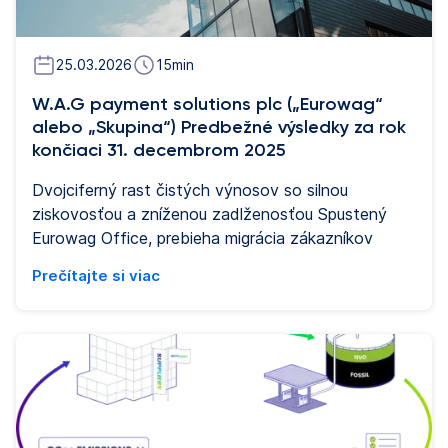
25.03.2026
15
min
W.A.G payment solutions plc („Eurowag“
alebo „Skupina“) Predbežné výsledky za rok
končiaci 31. decembrom 2025
Dvojciferný rast čistých výnosov so silnou
ziskovosťou a zníženou zadlženosťou Spustený
Eurowag Office, prebieha migrácia zákazníkov
Prečítajte si viac