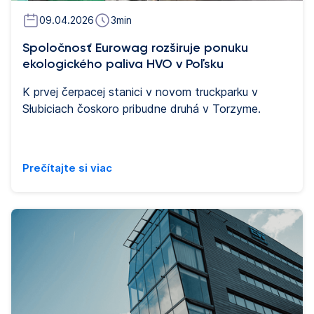
09.04.2026
3
min
Spoločnosť Eurowag rozširuje ponuku
ekologického paliva HVO v Poľsku
K prvej čerpacej stanici v novom truckparku v
Słubiciach čoskoro pribudne druhá v Torzyme.
Prečítajte si viac