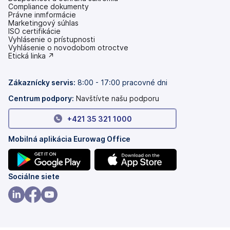
Compliance dokumenty
Právne inmformácie
Marketingový súhlas
ISO certifikácie
Vyhlásenie o prístupnosti
(otvoriť
Vyhlásenie o novodobom otroctve
s
(otvoriť
Etická linka ↗
novou
s
kartou)
novou
kartou)
Zákaznícky servis:
8:00 - 17:00 pracovné dni
Centrum podpory:
Navštívte našu podporu
+421 35 321 1000
Mobilná aplikácia Eurowag Office
(otvoriť
(otvoriť
Sociálne siete
s
s
novou
novou
(otvoriť
(otvoriť
(otvoriť
kartou)
kartou)
s
s
s