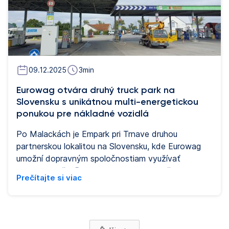
mobilitu Eurowagu. Biofuel Swap pomôže
dopravným spoločnostiam kdekoľvek v Európe
dosiahnuť okamžité, merateľné a certifikované
zníženie emisií CO2 – bez zmien v ich prevádzke.
09.12.2025
3
min
Eurowag otvára druhý truck park na
Slovensku s unikátnou multi-energetickou
ponukou pre nákladné vozidlá
Po Malackách je Empark pri Trnave druhou
partnerskou lokalitou na Slovensku, kde Eurowag
umožní dopravným spoločnostiam využívať
najmodernejšie čerpacie zariadenia a služby. Dva
Prečítajte si viac
značkové pruhy na čerpacej stanici a služby sú
vyhradené pre zákazníkov Eurowagu. Okrem
tradičných a alternatívnych energií ponúka
bezpečné parkovanie s vybavením a službami