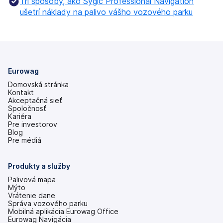
Tri spôsoby, ako Sygic Professional Navigation
ušetrí náklady na palivo vášho vozového parku
Eurowag
Domovská stránka
Kontakt
Akceptačná sieť
Spoločnosť
Kariéra
Pre investorov
(otvoriť
Blog
s
Pre médiá
novou
kartou)
Produkty a služby
Palivová mapa
Mýto
Vrátenie dane
Správa vozového parku
Mobilná aplikácia Eurowag Office
Eurowag Navigácia