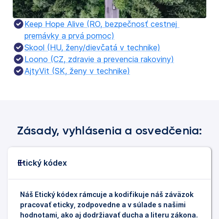
Keep Hope Alive (RO, bezpečnosť cestnej 
premávky a prvá pomoc)
Skool (HU, ženy/dievčatá v technike)
Loono (CZ, zdravie a prevencia rakoviny)
AjtyVit (SK, ženy v technike)
Zásady, vyhlásenia a osvedčenia:
Etický kódex
Náš Etický kódex rámcuje a kodifikuje náš záväzok
pracovať eticky, zodpovedne a v súlade s našimi
hodnotami, ako aj dodržiavať ducha a literu zákona.