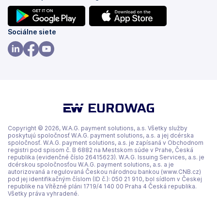
(otvoriť
(otvoriť
Sociálne siete
s
s
novou
novou
(otvoriť
(otvoriť
(otvoriť
kartou)
kartou)
s
s
s
novou
novou
novou
kartou)
kartou)
kartou)
Copyright © 2026, W.A.G. payment solutions, a.s. Všetky služby
poskytujú spoločnosť W.A.G. payment solutions, a.s. a jej dcérska
spoločnosť. W.A.G. payment solutions, a.s. je zapísaná v Obchodnom
registri pod spisom č. B 6882 na Mestskom súde v Prahe, Česká
republika (evidenčné číslo 26415623). W.A.G. Issuing Services, a.s. je
dcérskou spoločnosťou W.A.G. payment solutions, a.s. a je
autorizovaná a regulovaná Českou národnou bankou (www.CNB.cz)
pod jej identifikačným číslom (ID č.): 050 21 910, bol sídlom v Českej
republike na Vítězné pláni 1719/4 140 00 Praha 4 Česká republika.
Všetky práva vyhradené.