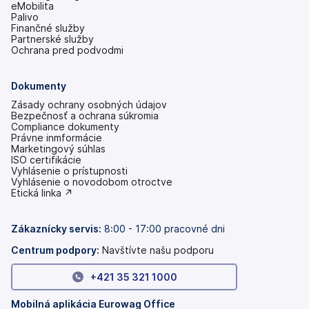
eMobilita
Palivo
Finančné služby
Partnerské služby
Ochrana pred podvodmi
Dokumenty
Zásady ochrany osobných údajov
Bezpečnosť a ochrana súkromia
Compliance dokumenty
Právne inmformácie
Marketingový súhlas
ISO certifikácie
Vyhlásenie o prístupnosti
(otvoriť
Vyhlásenie o novodobom otroctve
s
(otvoriť
Etická linka ↗
novou
s
kartou)
novou
kartou)
Zákaznícky servis:
8:00 - 17:00 pracovné dni
Centrum podpory:
Navštívte našu podporu
+421 35 321 1000
Mobilná aplikácia Eurowag Office