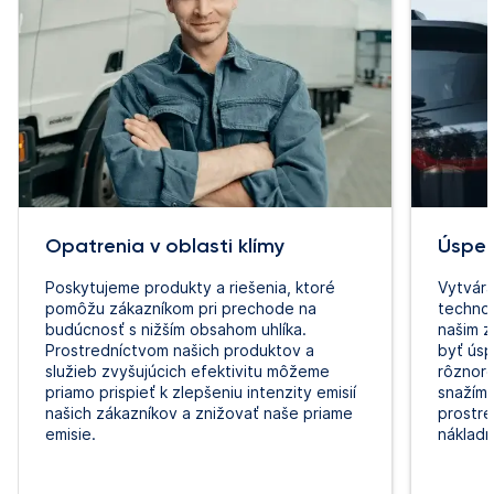
Opatrenia v oblasti klímy
Úspec
Poskytujeme produkty a riešenia, ktoré
Vytvár
pomôžu zákazníkom pri prechode na
technol
budúcnosť s nižším obsahom uhlíka.
našim z
Prostredníctvom našich produktov a
byť úsp
služieb zvyšujúcich efektivitu môžeme
rôznoro
priamo prispieť k zlepšeniu intenzity emisií
snažím
našich zákazníkov a znižovať naše priame
prostr
emisie.
nákladn