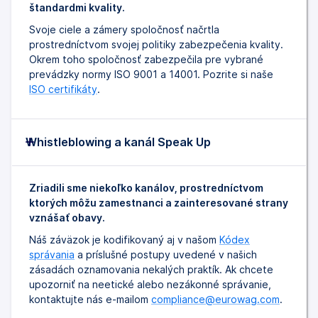
štandardmi kvality.
Svoje ciele a zámery spoločnosť načrtla
prostredníctvom svojej politiky zabezpečenia kvality.
Okrem toho spoločnosť zabezpečila pre vybrané
prevádzky normy ISO 9001 a 14001. Pozrite si naše
ISO certifikáty
.
Whistleblowing a kanál Speak Up
Zriadili sme niekoľko kanálov, prostredníctvom
ktorých môžu zamestnanci a zainteresované strany
vznášať obavy.
Náš záväzok je kodifikovaný aj v našom
Kódex
správania
a príslušné postupy uvedené v našich
zásadách oznamovania nekalých praktík. Ak chcete
upozorniť na neetické alebo nezákonné správanie,
kontaktujte nás e-mailom
compliance@eurowag.com
.