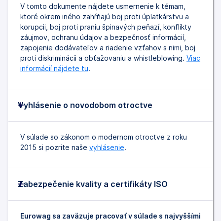
V tomto dokumente nájdete usmernenie k témam,
ktoré okrem iného zahŕňajú boj proti úplatkárstvu a
korupcii, boj proti praniu špinavých peňazí, konflikty
záujmov, ochranu údajov a bezpečnosť informácií,
zapojenie dodávateľov a riadenie vzťahov s nimi, boj
proti diskriminácii a obťažovaniu a whistleblowing.
Viac
informácií nájdete tu
.
Vyhlásenie o novodobom otroctve
V súlade so zákonom o modernom otroctve z roku
2015 si pozrite naše
vyhlásenie
.
Zabezpečenie kvality a certifikáty ISO
Eurowag sa zaväzuje pracovať v súlade s najvyššími