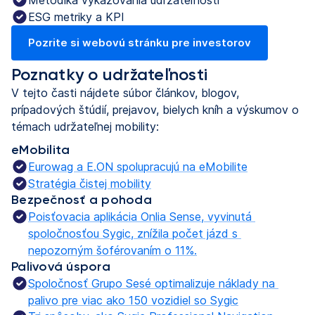
Metodika vykazovania udržateľnosti
ESG metriky a KPI
Pozrite si webovú stránku pre investorov
(otvoriť s novou kartou)
Poznatky o udržateľnosti
V tejto časti nájdete súbor článkov, blogov,
prípadových štúdií, prejavov, bielych kníh a výskumov o
témach udržateľnej mobility:
eMobilita
Eurowag a E.ON spolupracujú na eMobilite
Stratégia čistej mobility
Bezpečnosť a pohoda
Poisťovacia aplikácia Onlia Sense, vyvinutá 
spoločnosťou Sygic, znížila počet jázd s 
nepozorným šoférovaním o 11%.
Palivová úspora
Spoločnosť Grupo Sesé optimalizuje náklady na 
palivo pre viac ako 150 vozidiel so Sygic