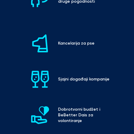
druge pogodnosti
Kancelarija za pse
Sjajni događaji kompanije
Dobrotvorni budžet i 
BeBetter Dais za 
volontiranje