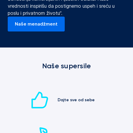
vrednosti inspirišu da postignemo uspeh i sreću u
poslu i privatnom životu“.
Naše menadžment
(otvara se na nove kartice)
Naše supersile
Dajte sve od sebe