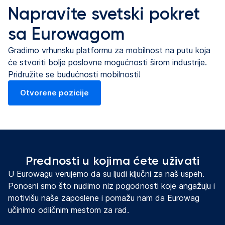
Napravite svetski pokret
sa Eurowagom
Gradimo vrhunsku platformu za mobilnost na putu koja
će stvoriti bolje poslovne mogućnosti širom industrije.
Pridružite se budućnosti mobilnosti!
Otvorene pozicije
(otvara se na nove kartice)
Prednosti u kojima ćete uživati
U Eurowagu verujemo da su ljudi ključni za naš uspeh.
Ponosni smo što nudimo niz pogodnosti koje angažuju i
motivišu naše zaposlene i pomažu nam da Eurowag
učinimo odličnim mestom za rad.