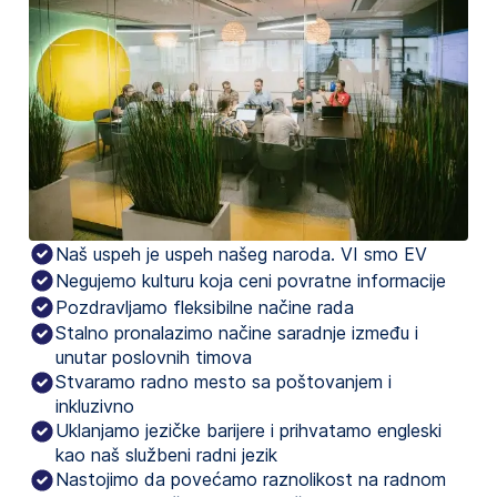
Naš uspeh je uspeh našeg naroda. VI smo EV
Negujemo kulturu koja ceni povratne informacije
Pozdravljamo fleksibilne načine rada
Stalno pronalazimo načine saradnje između i
unutar poslovnih timova
Stvaramo radno mesto sa poštovanjem i
inkluzivno
Uklanjamo jezičke barijere i prihvatamo engleski
kao naš službeni radni jezik
Nastojimo da povećamo raznolikost na radnom