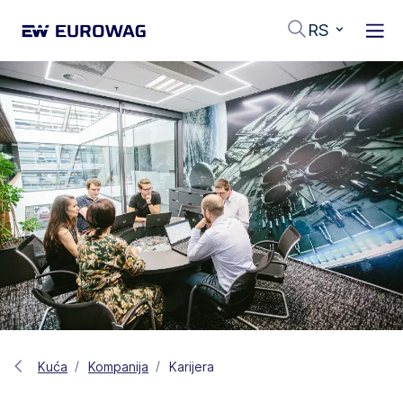
RS
Kuća
Kompanija
Karijera