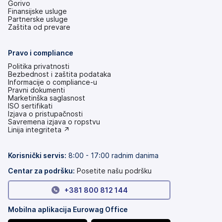
Gorivo
Finansijske usluge
Partnerske usluge
Zaštita od prevare
Pravo i compliance
Politika privatnosti
Bezbednost i zaštita podataka
Informacije o compliance-u
Pravni dokumenti
Marketinška saglasnost
ISO sertifikati
Izjava o pristupačnosti
(otvara
Savremena izjava o ropstvu
se
(otvara
Linija integriteta ↗
na
se
nove
na
kartice)
nove
Korisnički servis
:
8:00 - 17:00 radnim danima
kartice)
Centar za podršku:
Posetite našu podršku
+381 800 812 144
Mobilna aplikacija Eurowag Office