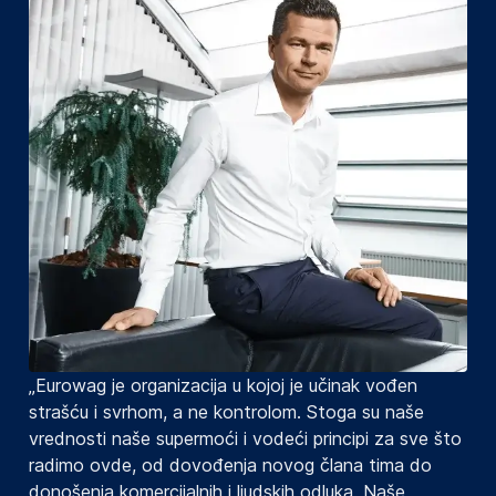
„Eurowag je organizacija u kojoj je učinak vođen
strašću i svrhom, a ne kontrolom. Stoga su naše
vrednosti naše supermoći i vodeći principi za sve što
radimo ovde, od dovođenja novog člana tima do
donošenja komercijalnih i ljudskih odluka. Naše