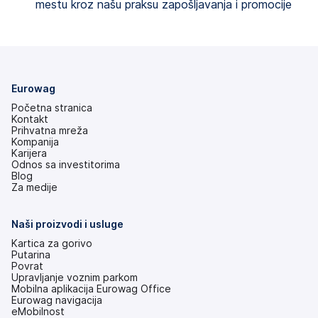
mestu kroz našu praksu zapošljavanja i promocije
Eurowag
Početna stranica
Kontakt
Prihvatna mreža
Kompanija
Karijera
Odnos sa investitorima
(otvara
Blog
se
Za medije
na
nove
kartice)
Naši proizvodi i usluge
Kartica za gorivo
Putarina
Povrat
Upravljanje voznim parkom
Mobilna aplikacija Eurowag Office
Eurowag navigacija
eMobilnost