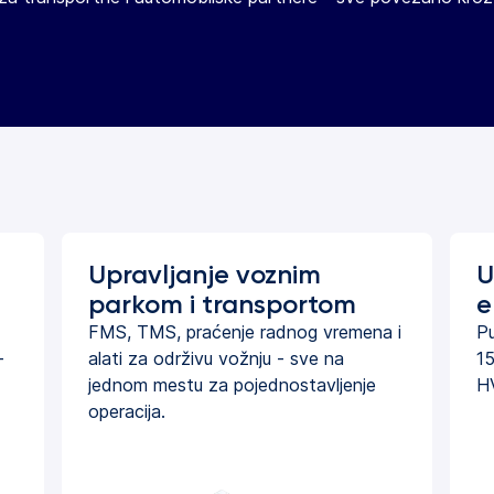
Upravljanje voznim
U
parkom i transportom
e
FMS, TMS, praćenje radnog vremena i
Pu
—
alati za održivu vožnju - sve na
15
jednom mestu za pojednostavljenje
HV
operacija.