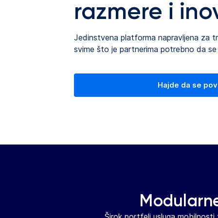
razmere i ino
Jedinstvena platforma napravljena za tr
svime što je partnerima potrebno da se pr
Hajde da se po
Modularne
Širok portfelj usluga mobilnosti