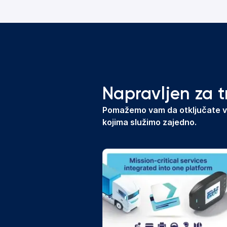
Napravljen za t
Pomažemo vam da otključate ve
kojima služimo zajedno.