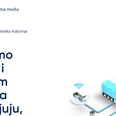
tna mreža
bilska industrija
mo
i
im
da
uju,