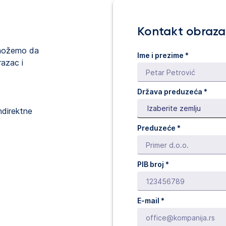
Kontakt obraz
 možemo da
Ime i prezime *
azac i
Država preduzeća *
ndirektne
Preduzeće *
PIB broj *
E-mail *