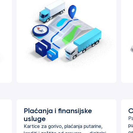
Plaćanja i finansijske
O
usluge
Pa
pu
Kartice za gorivo, plaćanja putarine,
os