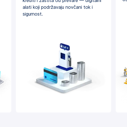
krediti i zaštita od prevare — digitalni
alati koji podržavaju novčani tok i
sigurnost.