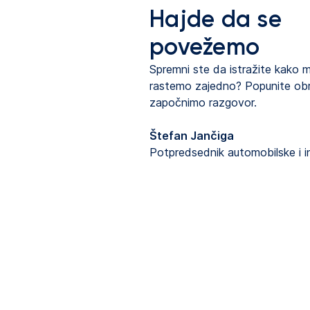
Hajde da se
povežemo
Spremni ste da istražite kako
rastemo zajedno? Popunite obr
započnimo razgovor.
Štefan Jančiga
Potpredsednik automobilske i i