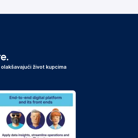
e.
 olakšavajući život kupcima