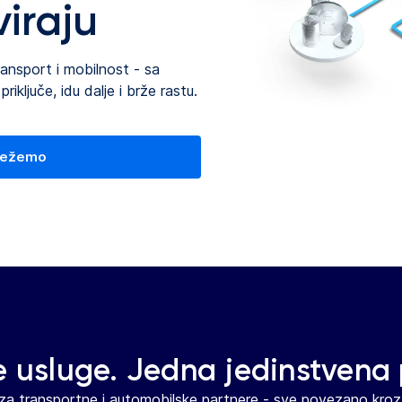
viraju
ansport i mobilnost - sa
iključe, idu dalje i brže rastu.
vežemo
 usluge. Jedna jedinstvena 
 za transportne i automobilske partnere - sve povezano kroz j