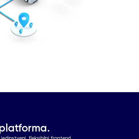
platforma.
edinstveni, fleksibilni frontend.