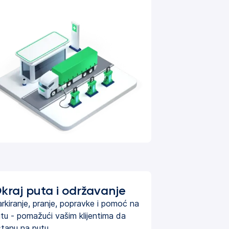
kraj puta i održavanje
rkiranje, pranje, popravke i pomoć na
tu - pomažući vašim klijentima da
tanu na putu.