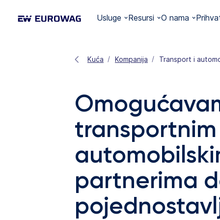
Usluge
Resursi
O nama
Prihva
Kuća
Kompanija
Transport i automo
Omogućava
transportnim 
automobilsk
partnerima 
pojednostavlj