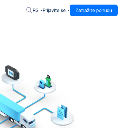
RS
Prijavite se
Zatražite ponudu