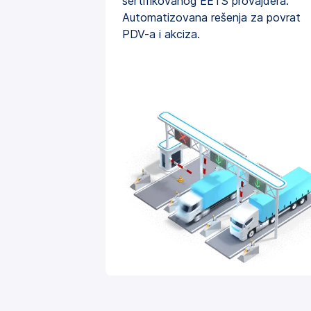
sertifikovanog EETS provajdera.
Automatizovana rešenja za povrat
PDV-a i akciza.