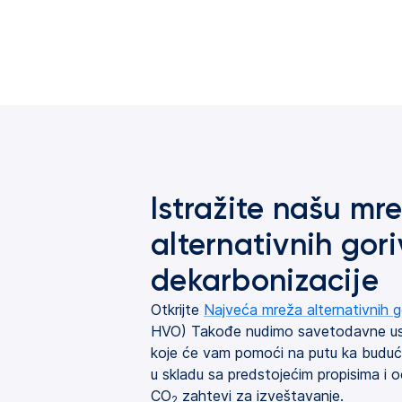
Istražite našu mr
alternativnih gori
dekarbonizacije
Otkrijte
Najveća mreža alternativnih 
HVO) Takođe nudimo savetodavne usl
koje će vam pomoći na putu ka buduc
u skladu sa predstojećim propisima i 
CO
zahtevi za izveštavanje.
2