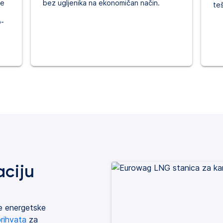
te
bez ugljenika na ekonomičan način.
teš
o-
aciju
je energetske
rihvata
za