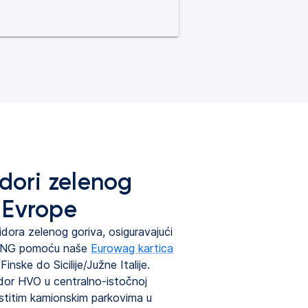
idori zelenog
 Evrope
dora zelenog goriva, osiguravajući
LNG pomoću naše
Eurowag kartica
inske do Sicilije/Južne Italije.
idor HVO u centralno-istočnoj
stitim kamionskim parkovima u