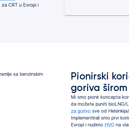
e za CRT u Evropi i
Pionirski kor
goriva širom
Mi smo pionir koncepta kori
da možete puniti bioLNG/
za gorivo
sve od Helsinkija/F
Implementirali smo prvi kor
Evropi i nudimo
HVO
na vla