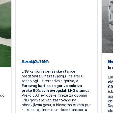
BioLNG/LNG
Saznajte više
Us
Sa
ko
LNG kamioni i benzinske stanice
predstavljaju najrazvijeniju i najzreliju
Eu
tehnologiju alternativnih goriva,
a
eM
Eurowag kartica za gorivo pokriva
CR
preko 60% svih evropskih LNG stanica
.
(uk
 od
Preko 30% evropske mreže za dopunu
up
LNG goriva je već zasnovano na
ob
obnovljivom gasu, a biometan otvara put
Ra
ka komercijalnom drumskom transportu
ele