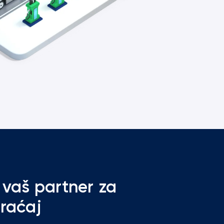
 vaš partner za
braćaj