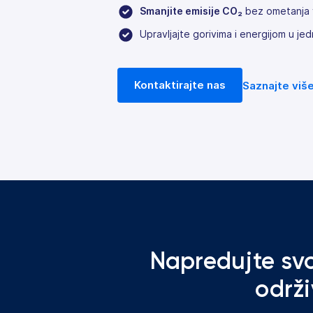
Smanjite emisije CO₂
bez ometanja v
Upravljajte gorivima i energijom u jed
Kontaktirajte nas
Saznajte viš
Napredujte svo
održi