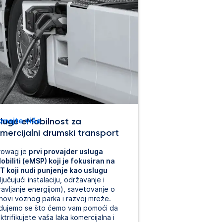
luge eMobilnost za
znajte više
mercijalni drumski transport
rowag je
prvi provajder usluga
obiliti (eMSP) koji je fokusiran na
T koji nudi punjenje kao uslugu
ljučujući instalaciju, održavanje i
ravljanje energijom), savetovanje o
novi voznog parka i razvoj mreže.
dujemo se što ćemo vam pomoći da
ktrifikujete vaša laka komercijalna i