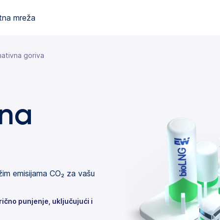
tna mreža
nativna goriva
vna
žim emisijama CO₂ za vašu
ično punjenje, uključujući i