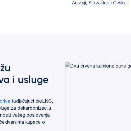
Austriji, Slovačkoj i Češkoj.
ežu
va i usluge
goriva
(uključujući bioLNG,
uge za dekarbonizaciju
́nosti vašeg poslovanja
očekivanjima kupaca o