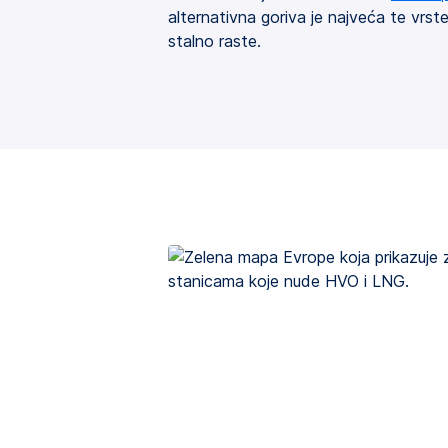
alternativna goriva je najveća te vrst
stalno raste.