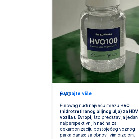
HVO
Saznajte više
Eurowag nudi najveću mrežu
HVO
(hidrotretiranog biljnog ulja) za HDV
vozila u Evropi
, što predstavlja jedan
najperspektivnijih načina za
dekarbonizaciju postojećeg voznog
parka danas: sa obnovljivim dizelom.