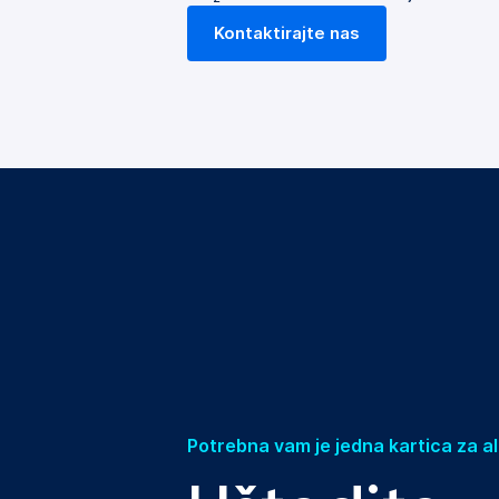
Kontaktirajte nas
Potrebna vam je jedna kartica za a