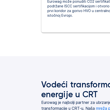
Eurowag može ponuditi CO2 sertifika
podržane ISCC sertifikacijom i otvorio
prvi koridor za gorivo HVO u centraln
istočnoj Evropi.
Vodeći transform
energije u CRT
Eurowag je najbolji partner za ubrzan
transformacije u CRT-u. Naša
mreža p