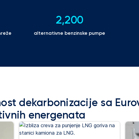
2,200
mreže
alternativne benzinske pumpe
́nost dekarbonizacije sa Eu
ivnih energenata