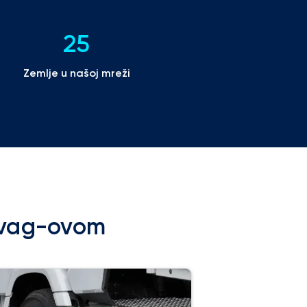
25
Zemlje u našoj mreži
rovag-ovom