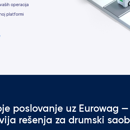
aših operacija
noj platformi
e
je poslovanje uz Eurowag —
vija rešenja za drumski sao