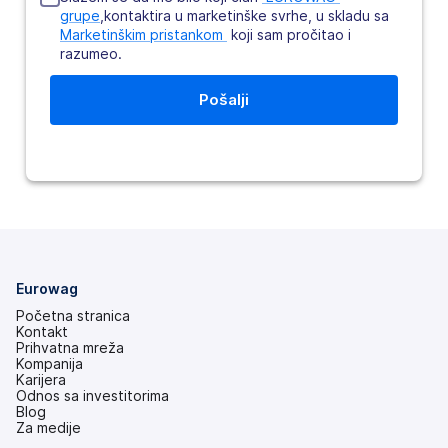
grupe
,kontaktira u marketinške svrhe, u skladu sa
Marketinškim pristankom 
koji sam pročitao i
razumeo.
Eurowag
Početna stranica
Kontakt
Prihvatna mreža
Kompanija
Karijera
Odnos sa investitorima
(otvara
Blog
se
Za medije
na