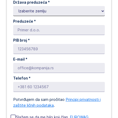
Država preduzeća *
Preduzeće *
PIB broj *
E-mail *
Telefon *
Potvrđujem da sam pročitao
Principi privatnosti i
zaštite ličnih podataka
.
Slažem se da me bilo koji član
 EUROWAG 