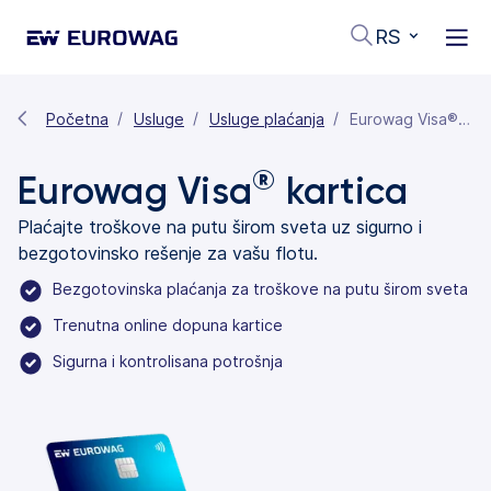
RS
Početna
Usluge
Usluge plaćanja
Eurowag Visa® kartica
®
Eurowag Visa
kartica
Plaćajte troškove na putu širom sveta uz sigurno i
bezgotovinsko rešenje za vašu flotu.
Bezgotovinska plaćanja za troškove na putu širom sveta
Trenutna online dopuna kartice
Sigurna i kontrolisana potrošnja