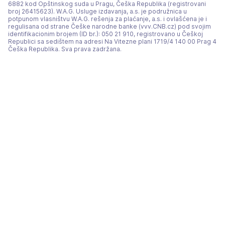
6882 kod Opštinskog suda u Pragu, Češka Republika (registrovani
broj 26415623). W.A.G. Usluge izdavanja, a.s. je podružnica u
potpunom vlasništvu W.A.G. rešenja za plaćanje, a.s. i ovlašćena je i
regulisana od strane Češke narodne banke (vvv.CNB.cz) pod svojim
identifikacionim brojem (ID br.): 050 21 910, registrovano u Češkoj
Republici sa sedištem na adresi Na Vitezne plani 1719/4 140 00 Prag 4
Češka Republika. Sva prava zadržana.