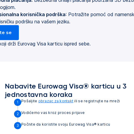
ogijom.
sionalna korisnička podrška
: Potražite pomoć od namensk
isničku podršku na vašem jeziku.
ite se
Nabavite Eurowag Visa® karticu u 3
jednostavna koraka
Pošaljite
obrazac za kontakt
ili se registrujte na mreži
1
Vodićemo vas kroz proces prijave
2
Počnite da koristite svoju Eurowag Visa® karticu
3