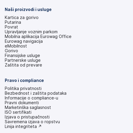
nove
kartice)
Naši proizvodi i usluge
Kartica za gorivo
Putarina
Povrat
Upravljanje voznim parkom
Mobilna aplikacija Eurowag Office
Eurowag navigacija
eMobilnost
Gorivo
Finansijske usluge
Partnerske usluge
Zaštita od prevare
Pravo i compliance
Politika privatnosti
Bezbednost i zaštita podataka
Informacije o compliance-u
Pravni dokumenti
Marketinška saglasnost
ISO sertifikati
Izjava o pristupačnosti
(otvara
Savremena izjava o ropstvu
se
(otvara
Linija integriteta ↗
na
se