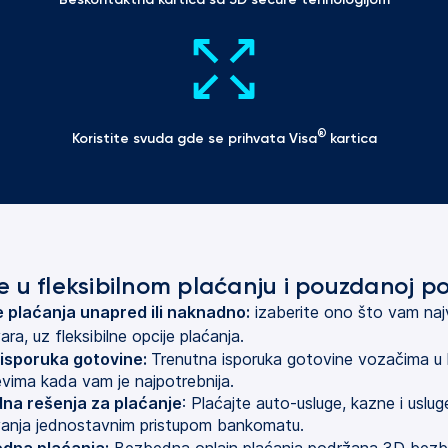
®
Koristite svuda gde se prihvata Visa
 kartica
e u fleksibilnom plaćanju i pouzdanoj po
e plaćanja unapred ili naknadno:
 izaberite ono što vam najv
ra, uz fleksibilne opcije plaćanja.
 isporuka gotovine:
Trenutna isporuka gotovine vozačima u 
evima kada vam je najpotrebnija.
na rešenja za plaćanje
: Plaćajte auto-usluge, kazne i uslug
vanja jednostavnim pristupom bankomatu.
dna plaćanja:
 Bezbedna onlajn plaćanja podržana 3D bez