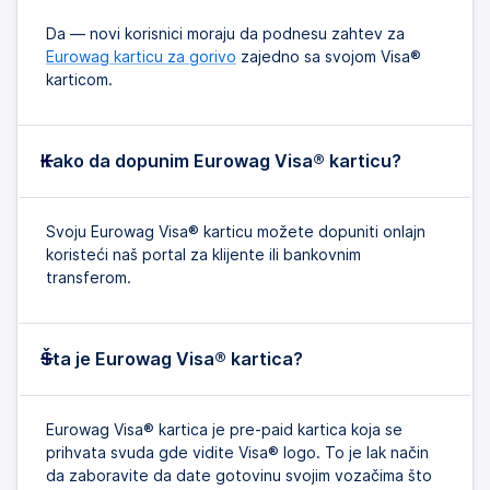
Da — novi korisnici moraju da podnesu zahtev za
Eurowag karticu za gorivo
zajedno sa svojom Visa®
karticom.
Kako da dopunim Eurowag Visa® karticu?
Svoju Eurowag Visa® karticu možete dopuniti onlajn
koristeći naš portal za klijente ili bankovnim
transferom.
Šta je Eurowag Visa® kartica?
Eurowag Visa® kartica je pre-paid kartica koja se
prihvata svuda gde vidite Visa® logo. To je lak način
da zaboravite da date gotovinu svojim vozačima što