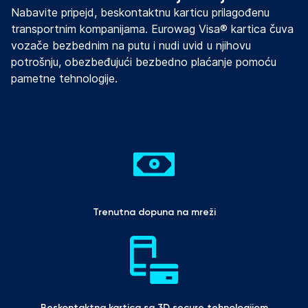
Nabavite pripejd, beskontaktnu karticu prilagođenu
transportnim kompanijama. Eurowag Visa® kartica čuva
vozače bezbednim na putu i ​​nudi uvid u njihovu
potrošnju, obezbeđujući bezbedno plaćanje pomoću
pametne tehnologije.
Trenutna dopuna na mreži
Beskontaktna kartica sa 3D secure tehnologijom