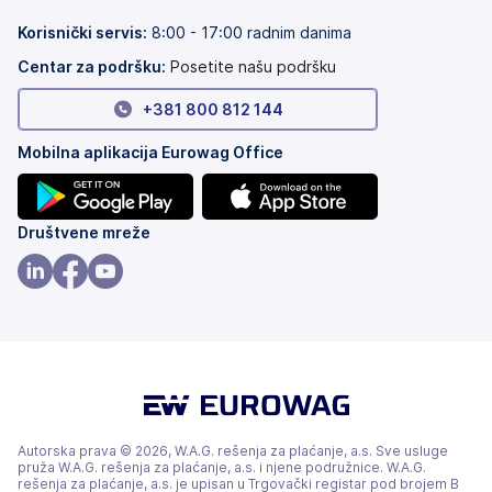
nove
na
kartice)
nove
Korisnički servis
:
8:00 - 17:00 radnim danima
kartice)
Centar za podršku:
Posetite našu podršku
+381 800 812 144
Mobilna aplikacija Eurowag Office
(otvara
(otvara
Društvene mreže
se
se
na
na
(otvara
(otvara
(otvara
nove
nove
se
se
se
kartice)
kartice)
na
na
na
nove
nove
nove
kartice)
kartice)
kartice)
Autorska prava © 2026, W.A.G. rešenja za plaćanje, a.s. Sve usluge
pruža W.A.G. rešenja za plaćanje, a.s. i njene podružnice. W.A.G.
rešenja za plaćanje, a.s. je upisan u Trgovački registar pod brojem B