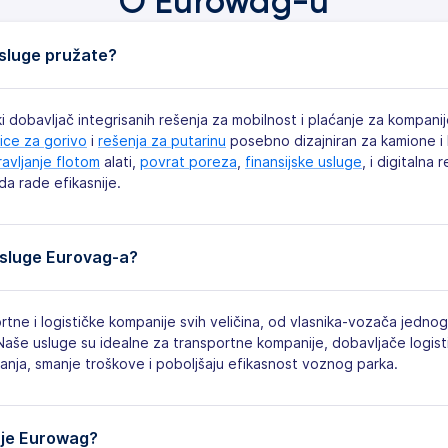
O Eurowag-u
usluge pružate?
 dobavljač integrisanih rešenja za mobilnost i plaćanje za kompani
tice za gorivo
i
rešenja za putarinu
posebno dizajniran za kamione i 
avljanje flotom
alati,
povrat poreza
,
finansijske usluge
, i digitalna
a rade efikasnije.
 usluge Eurovag-a?
tne i logističke kompanije svih veličina, od vlasnika-vozača jednog
še usluge su idealne za transportne kompanije, dobavljače logistik
nja, smanje troškove i poboljšaju efikasnost voznog parka.
uje Eurowag?