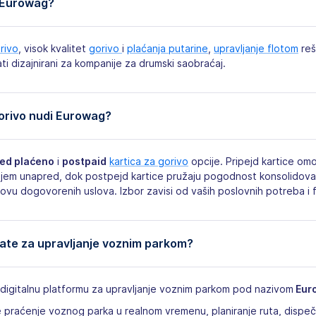
i Eurowag?
rivo
, visok kvalitet
gorivo
i
plaćanja putarine
,
upravljanje flotom
reš
alati dizajnirani za kompanije za drumski saobraćaj.
gorivo nudi Eurowag?
ed plaćeno
i
postpaid
kartica za gorivo
opcije. Pripejd kartice o
njem unapred, dok postpejd kartice pružaju pogodnost konsolidovan
vu dogovorenih uslova. Izbor zavisi od vaših poslovnih potreba i fi
alate za upravljanje voznim parkom?
igitalnu platformu za upravljanje voznim parkom pod nazivom
Eur
 praćenje voznog parka u realnom vremenu, planiranje ruta, dispeč