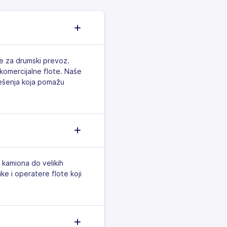
je za drumski prevoz.
komercijalne flote. Naše
 rešenja koja pomažu
 kamiona do velikih
e i operatere flote koji