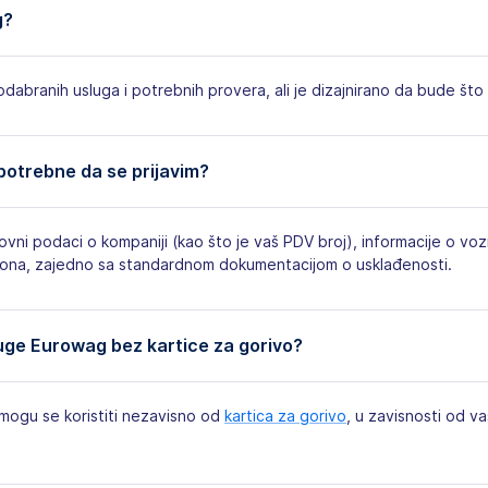
g?
abranih usluga i potrebnih provera, ali je dizajnirano da bude što 
 potrebne da se prijavim?
vni podaci o kompaniji (kao što je vaš PDV broj), informacije o vo
efona, zajedno sa standardnom dokumentacijom o usklađenosti.
luge Eurowag bez kartice za gorivo?
mogu se koristiti nezavisno od
kartica za gorivo
, u zavisnosti od v