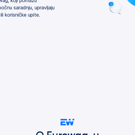
wag, koji pomažu
čnu saradnju, upravljaju
li korisničke upite.