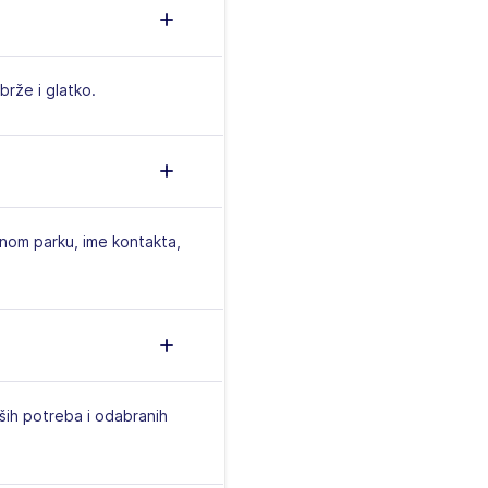
brže i glatko.
znom parku, ime kontakta,
aših potreba i odabranih