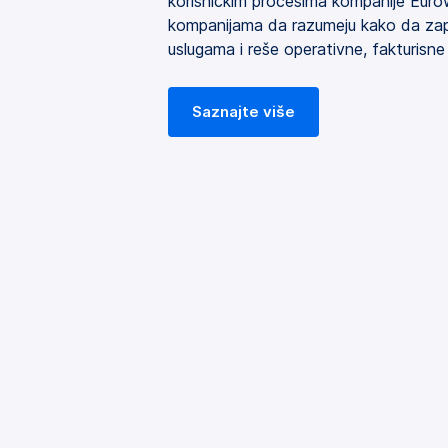
korisničkim procesima kompanije Euro
kompanijama da razumeju kako da zapo
uslugama i reše operativne, fakturisne i
Saznajte više