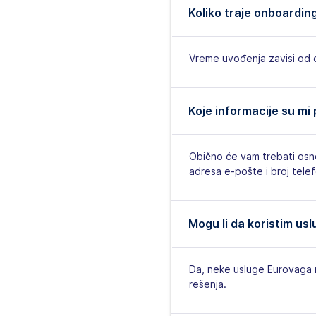
Koliko traje onboardin
Vreme uvođenja zavisi od od
Koje informacije su mi
Obično će vam trebati osno
adresa e-pošte i broj tel
Mogu li da koristim us
Da, neke usluge Eurovaga 
rešenja.