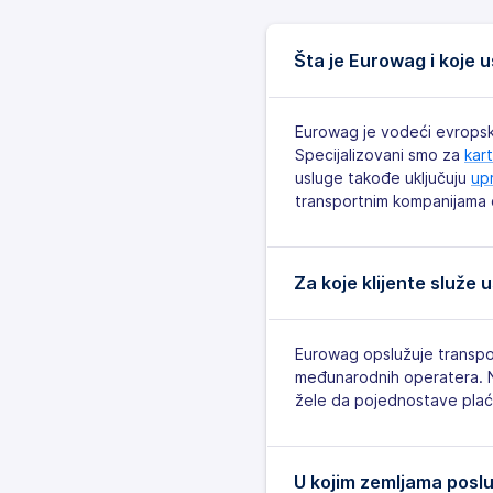
Šta je Eurowag i koje 
Eurowag je vodeći evropski
Specijalizovani smo za
kar
usluge takođe uključuju
upr
transportnim kompanijama d
Za koje klijente služe
Eurowag opslužuje transpor
međunarodnih operatera. Na
žele da pojednostave plaća
U kojim zemljama posl