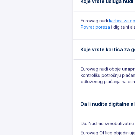
Koje vrste usluga nud
Eurowag nudi
kartica za go
Povrat poreza
i digitalni 
Koje vrste kartica za 
Eurowag nudi oboje
unapr
kontrolišu potrošnju plaća
odloženog plaćanja na osno
Da li nudite digitalne 
Da. Nudimo sveobuhvatnu d
Eurowag Office objedinjuje