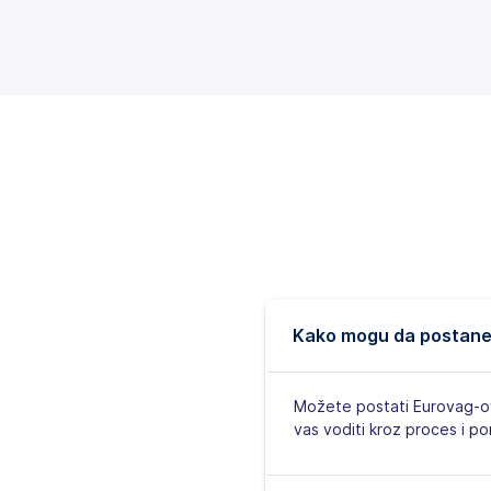
Kako mogu da postan
Možete postati Eurovag-ov 
vas voditi kroz proces i p