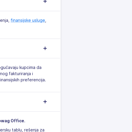
enja,
finansijske usluge
,
mogućavaju kupcima da
og fakturiranja i
nansijskih preferencija.
owag Office
.
ersku tablu, rešenja za