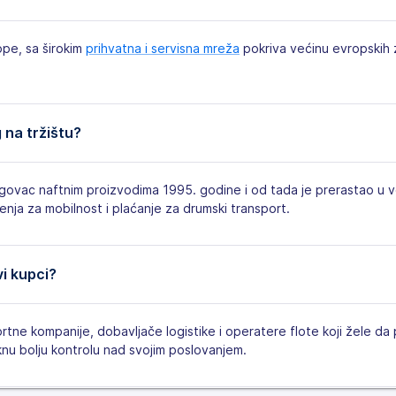
ope, sa širokim
prihvatna i servisna mreža
pokriva većinu evropskih 
 na tržištu?
govac naftnim proizvodima 1995. godine i od tada je prerastao u
enja za mobilnost i plaćanje za drumski transport.
vi kupci?
ortne kompanije, dobavljače logistike i operatere flote koji žele d
knu bolju kontrolu nad svojim poslovanjem.