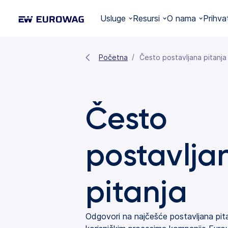
Usluge
Resursi
O nama
Prihva
Početna
Često postavljana pitanja
Često
postavlja
pitanja
Odgovori na najčešće postavljana pita