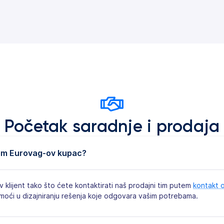
Početak saradnje i prodaja
em Eurovag-ov kupac?
klijent tako što ćete kontaktirati naš prodajni tim putem
kontakt 
omoći u dizajniranju rešenja koje odgovara vašim potrebama.