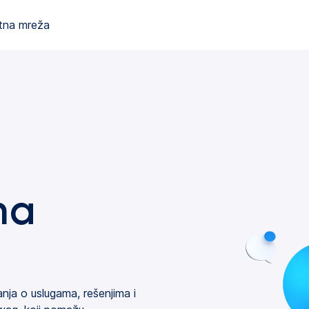
tna mreža
na
nja o uslugama, rešenjima i