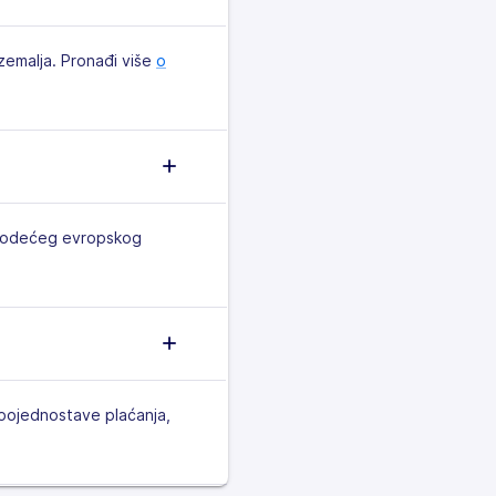
zemalja. Pronađi više
o
 vodećeg evropskog
a pojednostave plaćanja,