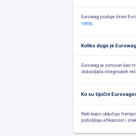
Eurowag posluje širom Evr
nama
.
Koliko dugo je Eurowag
Eurowag je osnovan kao tr
dobavljača integrisanih reš
Ko su tipični Eurovago
Naši kupci uključuju transp
poboljšaju efikasnost i ste