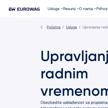
Usluge
Resursi
O nama
Prihva
Početna
Usluge
Upravljanje ra
Upravljan
radnim
vremeno
Obezbedite usklađenost sa propisima,