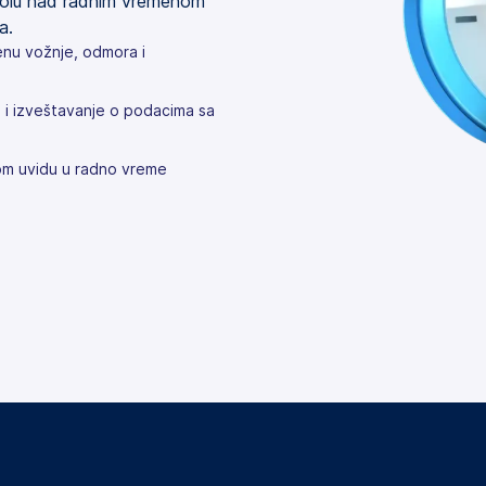
trolu nad radnim vremenom
a.
nu vožnje, odmora i
 i izveštavanje o podacima sa
nom uvidu u radno vreme