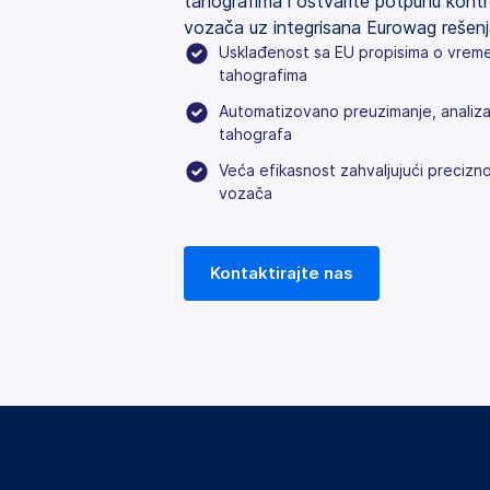
tahografima i ostvarite potpunu kon
vozača uz integrisana Eurowag rešenj
Usklađenost sa EU propisima o vreme
tahografima
Automatizovano preuzimanje, analiza
tahografa
Veća efikasnost zahvaljujući preciz
vozača
Kontaktirajte nas