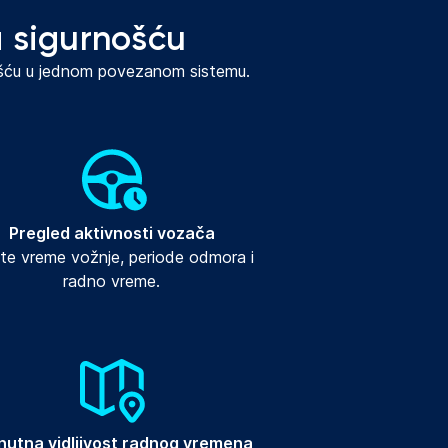
 sigurnošću
ošću u jednom povezanom sistemu.
Pregled aktivnosti vozača
ite vreme vožnje, periode odmora i 
radno vreme.
nutna vidljivost radnog vremena