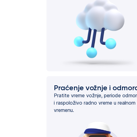
Praćenje vožnje i odmor
Pratite vreme vožnje, periode odmo
i raspoloživo radno vreme u realnom
vremenu.