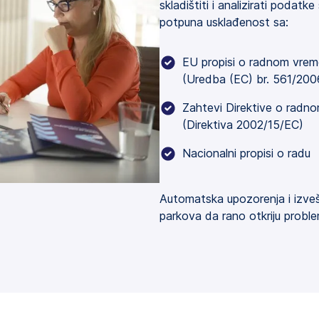
skladištiti i analizirati podat
potpuna usklađenost sa:
EU propisi o radnom vre
(Uredba (EC) br. 561/2006
Zahtevi Direktive o radn
(Direktiva 2002/15/EC)
Nacionalni propisi o radu
Automatska upozorenja i izve
parkova da rano otkriju probl