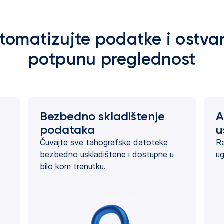
tomatizujte podatke i ostvar
potpunu preglednost
Bezbedno skladištenje
A
podataka
u
Čuvajte sve tahografske datoteke
Ra
bezbedno uskladištene i dostupne u
ug
bilo kom trenutku.