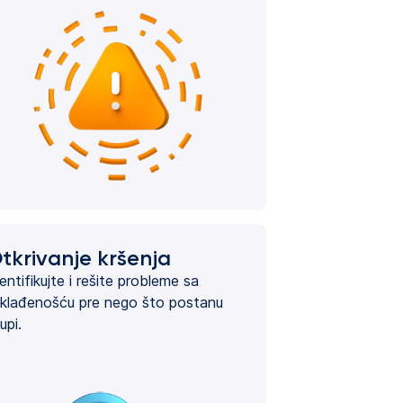
tkrivanje kršenja
entifikujte i rešite probleme sa
klađenošću pre nego što postanu
upi.