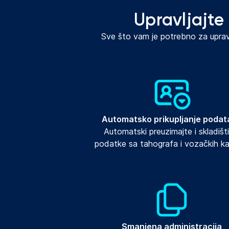
Upravljajt
Sve što vam je potrebno za upra
Automatsko prikupljanje podat
Automatski preuzimajte i skladišti
podatke sa tahografa i vozačkih ka
Smanjena administracija