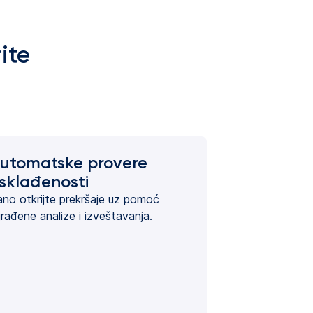
ite
utomatske provere
sklađenosti
no otkrijte prekršaje uz pomoć
rađene analize i izveštavanja.