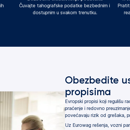
h 
Čuvajte tahografske podatke bezbednim i 
Prati
dostupnim u svakom trenutku.
re
Obezbedite u
propisima
Evropski propisi koji regulišu
praćenje i redovno preuzimanj
povećavaju rizik od grešaka, p
Uz Eurowag rešenja, vozni park