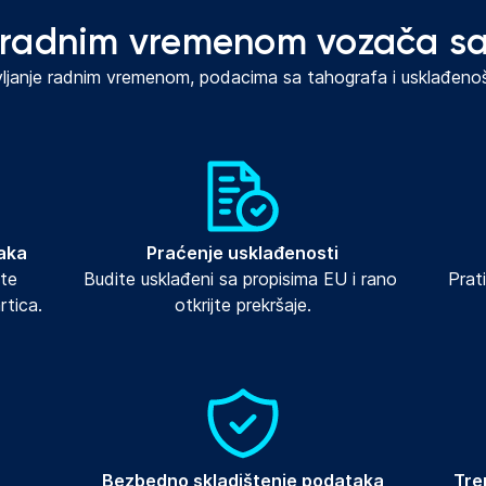
e radnim vremenom vozača sa
vljanje radnim vremenom, podacima sa tahografa i usklađen
aka
Praćenje usklađenosti
te 
Budite usklađeni sa propisima EU i rano 
Prat
rtica.
otkrijte prekršaje.
Bezbedno skladištenje podataka
Tre