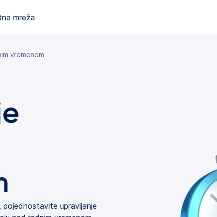
tna mreža
dnim vremenom
je
m
 pojednostavite upravljanje