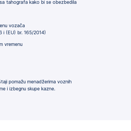
ke sa tahografa kako bi se obezbedila
menu vozača
 i (EU) br. 165/2014)
om vremenu
štaji pomažu menadžerima voznih
eme i izbegnu skupe kazne.