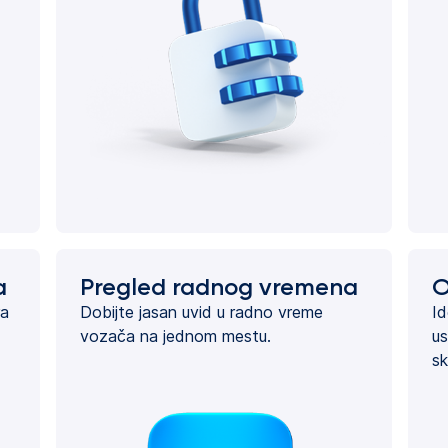
a
Pregled radnog vremena
O
ra
Dobijte jasan uvid u radno vreme
Id
vozača na jednom mestu.
us
sk