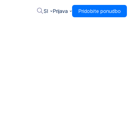
SI
Prijava
Pridobite ponudbo