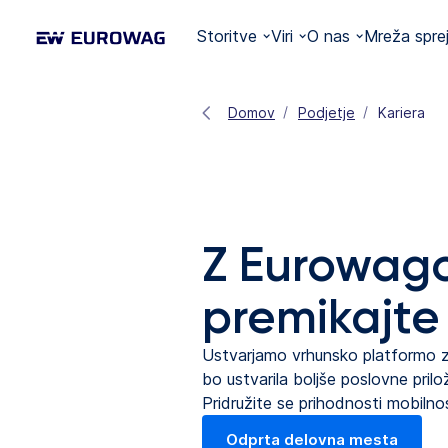
Storitve
Viri
O nas
Mreža spre
Domov
Podjetje
Kariera
Z Eurowag
premikajte
Ustvarjamo vrhunsko platformo za
bo ustvarila boljše poslovne priložn
Pridružite se prihodnosti mobilnos
Odprta delovna mesta