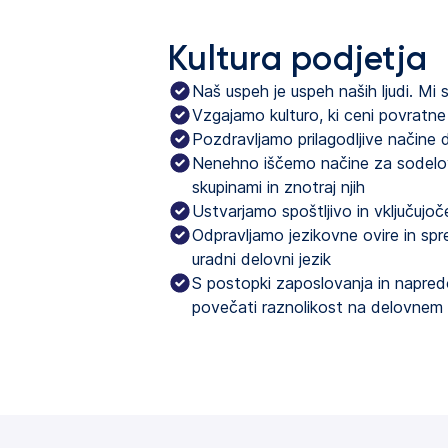
Kultura podjetja
Naš uspeh je uspeh naših ljudi. M
Vzgajamo kulturo, ki ceni povratne
Pozdravljamo prilagodljive načine 
Nenehno iščemo načine za sodelo
skupinami in znotraj njih
Ustvarjamo spoštljivo in vključuj
Odpravljamo jezikovne ovire in sp
uradni delovni jezik
S postopki zaposlovanja in napre
povečati raznolikost na delovnem