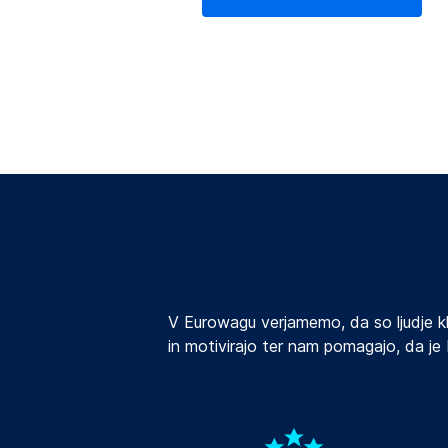
(odpre se v novem zavihku)
V Eurowagu verjamemo, da so ljudje k
in motivirajo ter nam pomagajo, da j