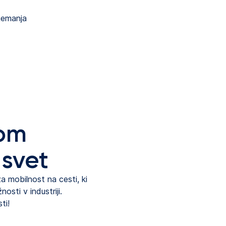
jemanja
om
 svet
 mobilnost na cesti, ki
osti v industriji.
ti!