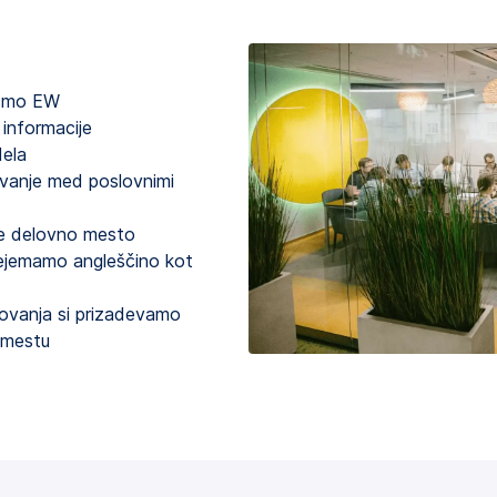
i smo EW
 informacije
dela
vanje med poslovnimi
oče delovno mesto
rejemamo angleščino kot
dovanja si prizadevamo
 mestu