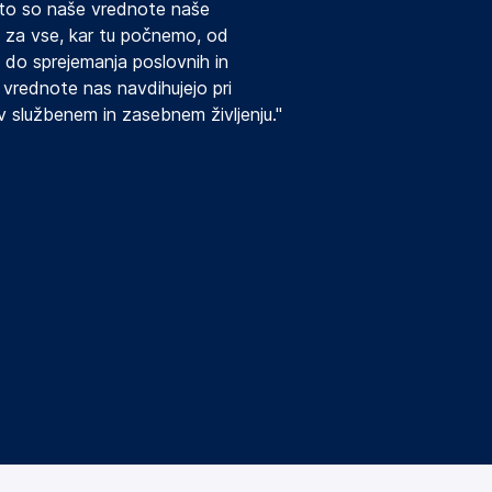
ato so naše vrednote naše
a za vse, kar tu počnemo, od
 do sprejemanja poslovnih in
 vrednote nas navdihujejo pri
v službenem in zasebnem življenju."
)