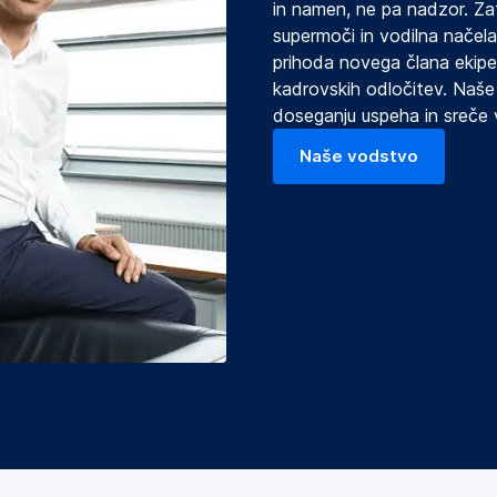
in namen, ne pa nadzor. Z
supermoči in vodilna načel
prihoda novega člana ekipe
kadrovskih odločitev. Naše
doseganju uspeha in sreče 
Naše vodstvo
(odpre se v novem zavihku