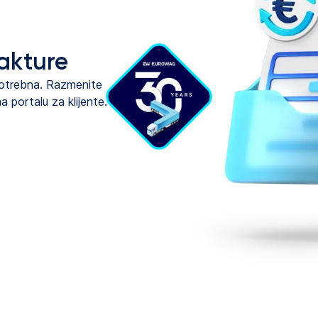
akture
 potrebna. Razmenite
a portalu za klijente.