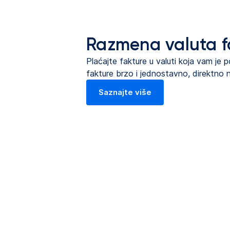
Razmena valuta f
Plaćajte fakture u valuti koja vam je
fakture brzo i jednostavno, direktno n
Saznajte više