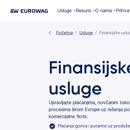
Usluge
Resursi
O nama
Prihva
Početna
Usluge
Finansijske usl
Finansijsk
usluge
Upravljajte plaćanjima, novčanim tokov
procesima širom Evrope uz rešenja po
komercijalne flote.
Plaćanja goriva i putarine uz produž