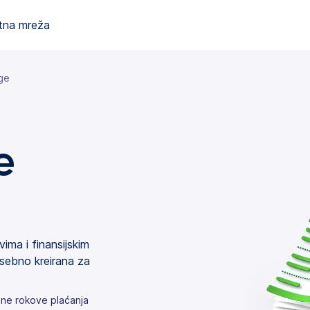
tna mreža
uge
e
ima i finansijskim
sebno kreirana za
ene rokove plaćanja