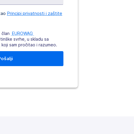
itao
Principi privatnosti i zaštite
i član
 EUROWAG 
tinške svrhe, u skladu sa
 
koji sam pročitao i razumeo.