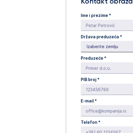
Kontakt obraz
Ime i prezime *
Država preduzeća *
Preduzeće *
PIB broj *
E-mail *
Telefon *