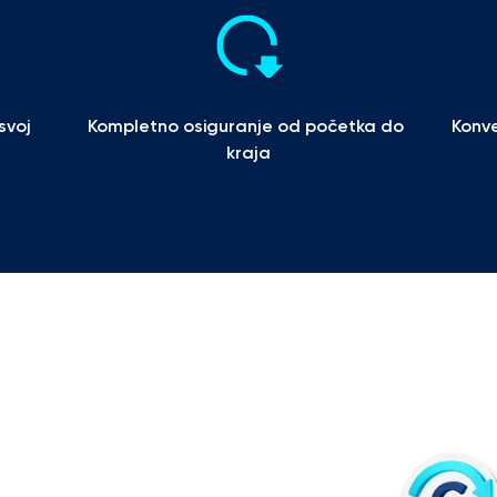
voj 
Kompletno osiguranje od početka do 
Konve
kraja