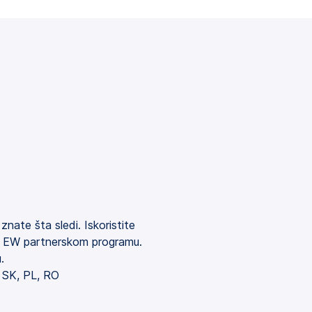
nate šta sledi. Iskoristite
ći EW partnerskom programu.
.
 SK, PL, RO