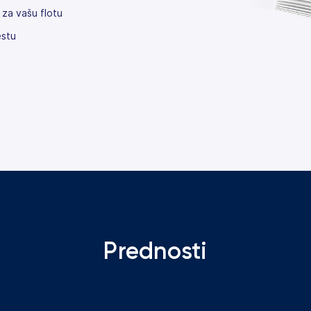
a za vašu flotu
estu
Prednosti