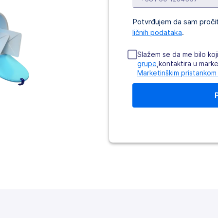
Potvrđujem da sam proč
ličnih podataka
.
Slažem se da me bilo koj
grupe
,kontaktira u marke
Marketinškim pristankom