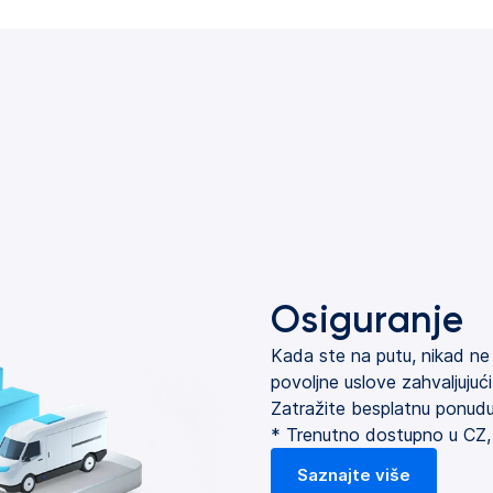
Osiguranje
Kada ste na putu, nikad ne z
povoljne uslove zahvaljuju
Zatražite besplatnu ponudu
* Trenutno dostupno u CZ,
Saznajte više