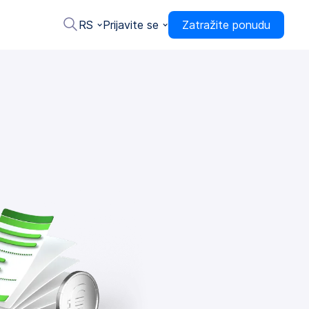
RS
Prijavite se
Zatražite ponudu