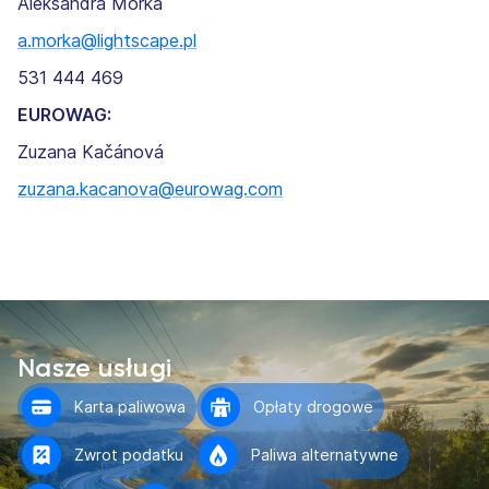
Aleksandra Morka
a.morka@lightscape.pl
531 444 469
EUROWAG:
Zuzana Kačánová
zuzana.kacanova@eurowag.com
Nasze usługi
Karta paliwowa
Opłaty drogowe
Zwrot podatku
Paliwa alternatywne