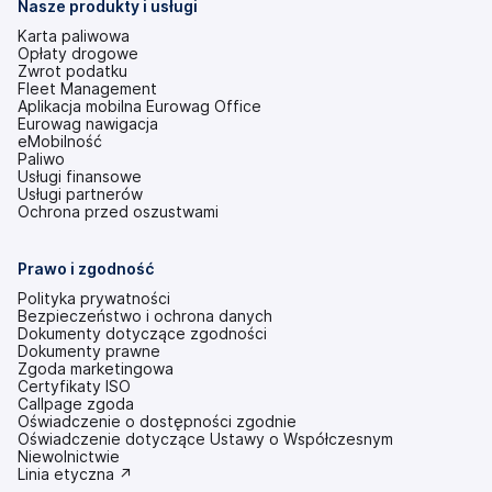
Nasze produkty i usługi
Karta paliwowa
Opłaty drogowe
Zwrot podatku
Fleet Management
Aplikacja mobilna Eurowag Office
Eurowag nawigacja
eMobilność
Paliwo
Usługi finansowe
Usługi partnerów
Ochrona przed oszustwami
Prawo i zgodność
Polityka prywatności
Bezpieczeństwo i ochrona danych
Dokumenty dotyczące zgodności
Dokumenty prawne
Zgoda marketingowa
Certyfikaty ISO
Callpage zgoda
Oświadczenie o dostępności zgodnie
(otwiera
Oświadczenie dotyczące Ustawy o Współczesnym
się
Niewolnictwie
w
(otwiera
Linia etyczna ↗
nowej
się