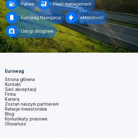
Paliwa
Fleet management
Eurowag Nawigacja
eMobilność
Usługi drogowe
Eurowag
Strona główna
Kontakt
Sieć akceptacji
Firma
Kariera
Zostań naszym partnerem
Relacje inwestorskie
(otwiera
Blog
się
Komunikaty prasowe
w
Glosariusz
nowej
karcie)