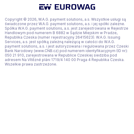
nowej
nowej
nowej
karcie)
karcie)
karcie)
Copyright © 2026, W.A.G. payment solutions, a.s. Wszystkie usługi są
świadczone przez W.A.G. payment solutions, a.s. i jej spółki zależne.
Spółka W.A.G. payment solutions, a.s. jest zarejestrowana w Rejestrze
Handlowym pod numerem B 6882 w Sądzie Miejskim w Pradze,
Republika Czeska (numer rejestracyjny 26415623). W.A.G. Issuing
Services, a.s. jest spółką zależną należącą w całości do W.A.G.
payment solutions, a.s. i jest autoryzowana i regulowana przez Czeski
Bank Narodowy (www.CNB.cz) pod numerem identyfikacyjnym (ID nr):
050 21 910, zarejestrowana w Republice Czeskiej siedziba pod
adresem Na Vítězné pláni 1719/4 140 00 Praga 4 Republika Czeska.
Wszelkie prawa zastrzeżone.