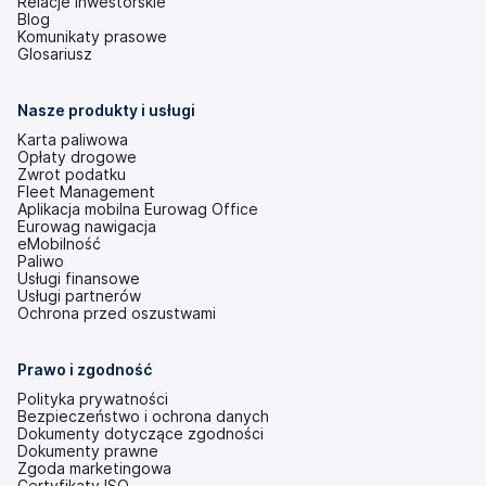
Relacje inwestorskie
(otwiera
Blog
się
Komunikaty prasowe
w
Glosariusz
nowej
karcie)
Nasze produkty i usługi
Karta paliwowa
Opłaty drogowe
Zwrot podatku
Fleet Management
Aplikacja mobilna Eurowag Office
Eurowag nawigacja
eMobilność
Paliwo
Usługi finansowe
Usługi partnerów
Ochrona przed oszustwami
Prawo i zgodność
Polityka prywatności
Bezpieczeństwo i ochrona danych
Dokumenty dotyczące zgodności
Dokumenty prawne
Zgoda marketingowa
Certyfikaty ISO