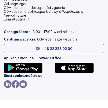
Callpage zgoda
Oświadczenie o dostępności zgodnie
(otwiera
Oświadczenie dotyczące Ustawy o Współczesnym
się
Niewolnictwie
w
(otwiera
Linia etyczna ↗
nowej
się
karcie)
w
nowej
Obsługa klienta:
8:00 - 17:00 w dni robocze
karcie)
Centrum wsparcia:
Odwiedź nasze wsparcie
+
48 22 223 02 00
Aplikacja mobilna Eurowag Office
(otwiera
(otwiera
Sieci społecznościowe
się
się
w
w
(otwiera
(otwiera
(otwiera
nowej
nowej
się
się
się
karcie)
karcie)
w
w
w