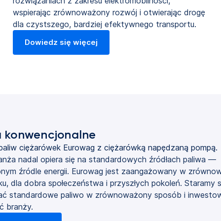
rozwiązaniach z zakresu elektromobilności,
wspierając zrównoważony rozwój i otwierając drogę
dla czystszego, bardziej efektywnego transportu.
Dowiedz się więcej
a konwencjonalne
anża nadal opiera się na standardowych źródłach paliwa —
nym źródle energii. Eurowag jest zaangażowany w zrówno
sku, dla dobra społeczeństwa i przyszłych pokoleń. Staramy s
ać standardowe paliwo w zrównoważony sposób i inwesto
ć branży.