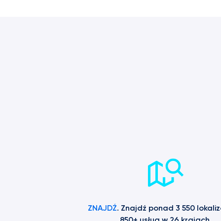
ZNAJDŹ
. Znajdź ponad 3 550 lokalizac
850+ usług w 26 krajach.