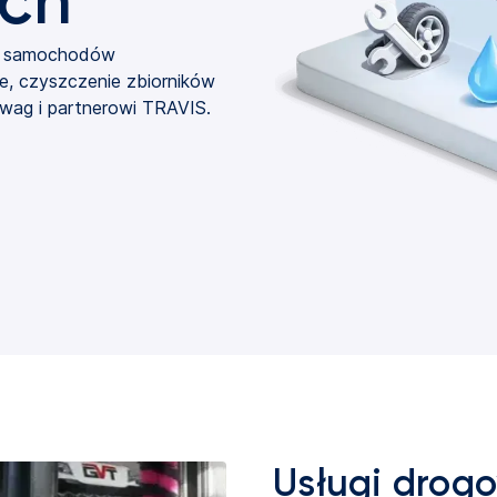
ych
la samochodów
nie, czyszczenie zbiorników
owag i partnerowi TRAVIS.
Usługi drog