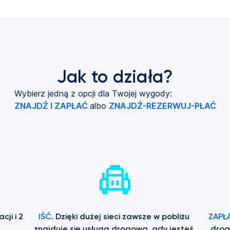
Jak to działa?
Wybierz jedną z opcji dla Twojej wygody:
ZNAJDŹ I ZAPŁAĆ
albo
ZNAJDŹ-REZERWUJ-PŁAĆ
ji i 2 
IŚĆ
. Dzięki dużej sieci zawsze w pobliżu 
ZAPŁ
znajduje się usługa drogowa, gdy jesteś 
drog