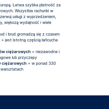
 Europą. Łatwa szybka płatność za
wowych. Wszystkie rachunki w
ezerwuj usługi z wyprzedzeniem,
y, większą wydajność i wiele
rud i brud gromadzą się z czasem
= jest istotną częścią łańcucha
dów ciężarowych
= niezawodne i
ngowe lub przyczepy
 ciężarowych
 = w ponad 330 
 warsztatach