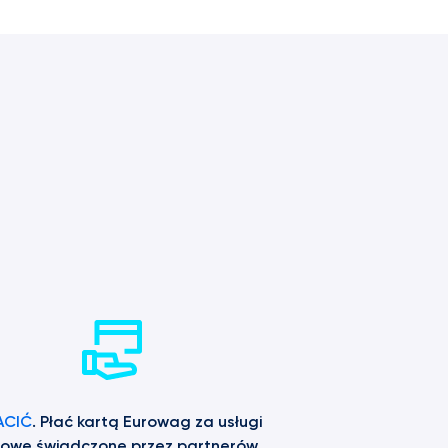
ACIĆ
. Płać kartą Eurowag za usługi 
owe świadczone przez partnerów 