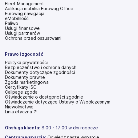
Fleet Management
Aplikacja mobilna Eurowag Office
Eurowag nawigacja
eMobilność
Paliwo
Usługi finansowe
Usługi partnerów
Ochrona przed oszustwami
Prawo i zgodność
Polityka prywatności
Bezpieczeństwo i ochrona danych
Dokumenty dotyczące zgodności
Dokumenty prawne
Zgoda marketingowa
Certyfikaty ISO
Callpage zgoda
Oświadczenie o dostępności zgodnie
(otwiera
Oświadczenie dotyczące Ustawy o Współczesnym
się
Niewolnictwie
w
(otwiera
Linia etyczna ↗
nowej
się
karcie)
w
nowej
Obsługa klienta:
8:00 - 17:00 w dni robocze
karcie)
Centrum wsparcia:
Odwiedź nasze wsparcie