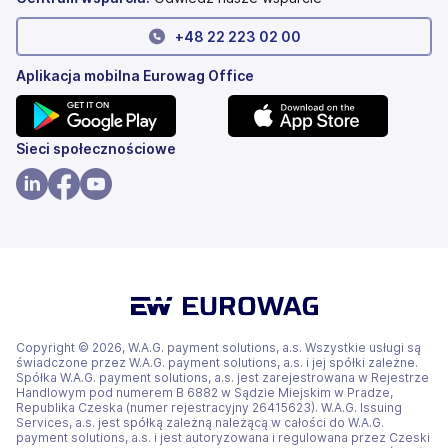
+
48 22 223 02 00
Aplikacja mobilna Eurowag Office
(otwiera
(otwiera
Sieci społecznościowe
się
się
w
w
(otwiera
(otwiera
(otwiera
nowej
nowej
się
się
się
karcie)
karcie)
w
w
w
nowej
nowej
nowej
karcie)
karcie)
karcie)
Copyright © 2026, W.A.G. payment solutions, a.s. Wszystkie usługi są
świadczone przez W.A.G. payment solutions, a.s. i jej spółki zależne.
Spółka W.A.G. payment solutions, a.s. jest zarejestrowana w Rejestrze
Handlowym pod numerem B 6882 w Sądzie Miejskim w Pradze,
Republika Czeska (numer rejestracyjny 26415623). W.A.G. Issuing
Services, a.s. jest spółką zależną należącą w całości do W.A.G.
payment solutions, a.s. i jest autoryzowana i regulowana przez Czeski