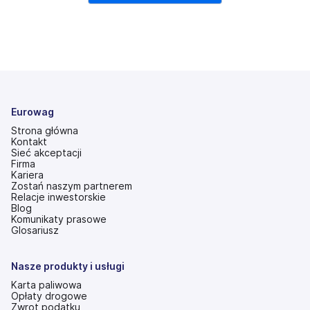
Eurowag
Strona główna
Kontakt
Sieć akceptacji
Firma
Kariera
Zostań naszym partnerem
Relacje inwestorskie
(otwiera
Blog
się
Komunikaty prasowe
w
Glosariusz
nowej
karcie)
Nasze produkty i usługi
Karta paliwowa
Opłaty drogowe
Zwrot podatku