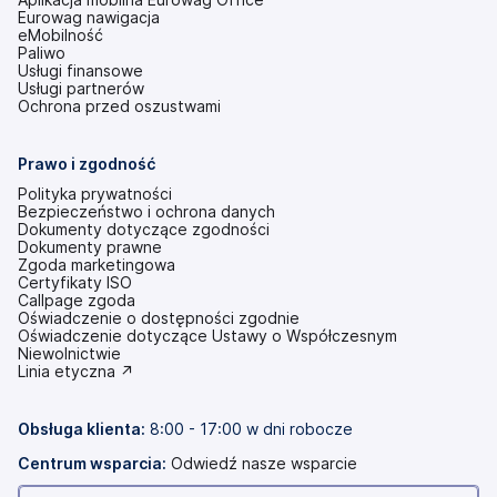
Eurowag nawigacja
eMobilność
Paliwo
Usługi finansowe
Usługi partnerów
Ochrona przed oszustwami
Prawo i zgodność
Polityka prywatności
Bezpieczeństwo i ochrona danych
Dokumenty dotyczące zgodności
Dokumenty prawne
Zgoda marketingowa
Certyfikaty ISO
Callpage zgoda
Oświadczenie o dostępności zgodnie
(otwiera
Oświadczenie dotyczące Ustawy o Współczesnym
się
Niewolnictwie
w
(otwiera
Linia etyczna ↗
nowej
się
karcie)
w
nowej
Obsługa klienta:
8:00 - 17:00 w dni robocze
karcie)
Centrum wsparcia:
Odwiedź nasze wsparcie