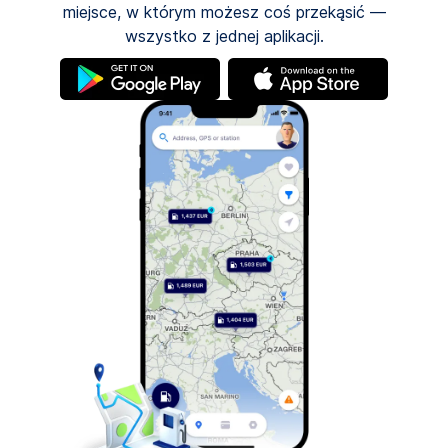
miejsce, w którym możesz coś przekąsić —
wszystko z jednej aplikacji.
(otwiera
(otwiera
się
się
w
w
nowej
nowej
karcie)
karcie)