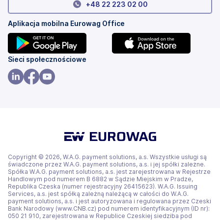
+
48 22 223 02 00
Aplikacja mobilna Eurowag Office
(otwiera
(otwiera
Sieci społecznościowe
się
się
w
w
(otwiera
(otwiera
(otwiera
nowej
nowej
się
się
się
karcie)
karcie)
w
w
w
nowej
nowej
nowej
karcie)
karcie)
karcie)
Copyright © 2026, W.A.G. payment solutions, a.s. Wszystkie usługi są
świadczone przez W.A.G. payment solutions, a.s. i jej spółki zależne.
Spółka W.A.G. payment solutions, a.s. jest zarejestrowana w Rejestrze
Handlowym pod numerem B 6882 w Sądzie Miejskim w Pradze,
Republika Czeska (numer rejestracyjny 26415623). W.A.G. Issuing
Services, a.s. jest spółką zależną należącą w całości do W.A.G.
payment solutions, a.s. i jest autoryzowana i regulowana przez Czeski
Bank Narodowy (www.CNB.cz) pod numerem identyfikacyjnym (ID nr):
050 21 910, zarejestrowana w Republice Czeskiej siedziba pod