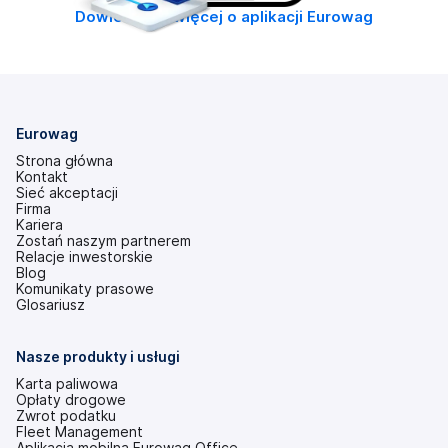
Dowiedz się więcej o aplikacji Eurowag
Eurowag
Strona główna
Kontakt
Sieć akceptacji
Firma
Kariera
Zostań naszym partnerem
Relacje inwestorskie
(otwiera
Blog
się
Komunikaty prasowe
w
Glosariusz
nowej
karcie)
Nasze produkty i usługi
Karta paliwowa
Opłaty drogowe
Zwrot podatku
Fleet Management
Aplikacja mobilna Eurowag Office