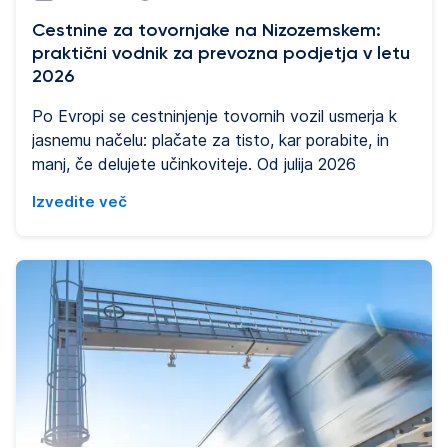
Cestnine za tovornjake na Nizozemskem:
praktični vodnik za prevozna podjetja v letu
2026
Po Evropi se cestninjenje tovornih vozil usmerja k
jasnemu načelu: plačate za tisto, kar porabite, in
manj, če delujete učinkoviteje. Od julija 2026
Nizozemska uvaja cestninjenje tovornih vozil na
Izvedite več
podlagi prevoženih kilometrov, s čimer se usklajuje s
sistemi, ki so že uveljavljeni v Nemčiji, Avstriji in
Belgiji. Pred julijem je bila to ena redkih evropskih
držav, ki na večini svojih avtocest ni imela
cestninjenja na podlagi razdalje. Za prevozniška
podjetja to pomeni pomemben razvoj. Stroški
cestnin za tovorna vozila niso več fiksni
administrativni strošek, temveč dejavnik, ki je
neposredno povezan z načinom uporabe vozil, kar
ustvarja nove priložnosti za optimizacijo poti,