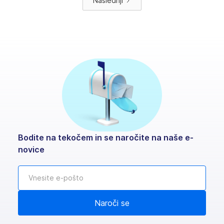
Naslednji
na različnih območjih Poljske. Nadaljujte z branjem,
saj vam bo ta članek povedal vse, kar morate
vedeti, preden se odpravite na cesto.
Bodite na tekočem in se naročite na naše e-
novice