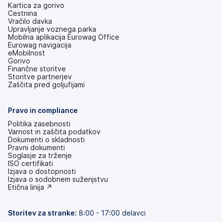
Kartica za gorivo
Cestnina
Vračilo davka
Upravljanje voznega parka
Mobilna aplikacija Eurowag Office
Eurowag navigacija
eMobilnost
Gorivo
Finančne storitve
Storitve partnerjev
Zaščita pred goljufijami
Pravo in compliance
Politika zasebnosti
Varnost in zaščita podatkov
Dokumenti o skladnosti
Pravni dokumenti
Soglasje za trženje
ISO certifikati
Izjava o dostopnosti
(odpre
Izjava o sodobnem suženjstvu
se
(odpre
Etična linija ↗
v
se
novem
v
zavihku)
novem
Storitev za stranke:
8:00 - 17:00 delavci
zavihku)