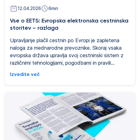
sestave voznega parka in splošne stroškovne
učinkovitosti.
12.04.2026
6
min
Vse o EETS: Evropska elektronska cestninska
storitev – razlaga
Upravljanje plačil cestnin po Evropi je zapletena
naloga za mednarodne prevoznike. Skoraj vsaka
evropska država upravlja svoj cestninski sistem z
različnimi tehnologijami, pogodbami in pravili
obračunavanja. Za vozne parke, ki delujejo
Izvedite več
čezmejno, to lahko povzroči veliko administrativno
breme in operativno neučinkovitost. Evropska
elektronska cestninska storitev (EETS) je bila
ustvarjena za poenostavitev te zapletenosti. Ta
članek pojasnjuje, kaj je EETS, kako deluje v praksi in
zakaj igra ključno vlogo pri omogočanju
avtomatskega plačevanja cestnin v Evropi za
profesionalne vozne parke.