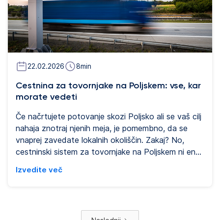
22.02.2026
8
min
Cestnina za tovornjake na Poljskem: vse, kar
morate vedeti
Če načrtujete potovanje skozi Poljsko ali se vaš cilj
nahaja znotraj njenih meja, je pomembno, da se
vnaprej zavedate lokalnih okoliščin. Zakaj? No,
cestninski sistem za tovornjake na Poljskem ni enak
povsod, pravila in pristojbine pa se lahko razlikujejo
Izvedite več
glede na določene ceste, po katerih boste
potovali. Da bi se izognili kakršnim koli
presenečenjem ali zmedam, je pomembno poznati
in razumeti zahteve glede cestnine za tovornjake