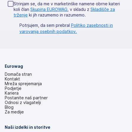
Strinjam se, da me v marketinške namene obrne kateri
koli član
Skupina EUROWAG
, v skladu z
Skladišče za
trženje
ki jih razumemo in razumemo.
Potrjujem, da sem prebral
Politiko zasebnosti in
varovanja osebnih podatkov.
Eurowag
Domača stran
Kontakt
Mreža sprejemanja
Podjetje
Kariera
Postanite naš partner
Odnosi z vlagatelji
(odpre
Blog
se
Za medije
v
novem
zavihku)
Naši izdelki in storitve