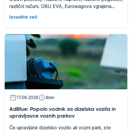
različni računi. OBU EVA, Eurowagova vgrajena
naprava za gospodarska vozila, je bila ustvarjena,
Izvedite več
da to spremeni. Ta vodnik odgovarja na
najpogostejša vprašanja o napravi EVA: kaj zmore,
kako deluje, komu je namenjena in kako se povezuje
z upravljanjem voznega parka ter zaščito pred
zlorabo goriva.
17.06.2026
4
min
AdBlue: Popoln vodnik za dizelska vozila in
upravljavce voznih parkov
Če upravljate dizelsko vozilo ali vozni park, ste