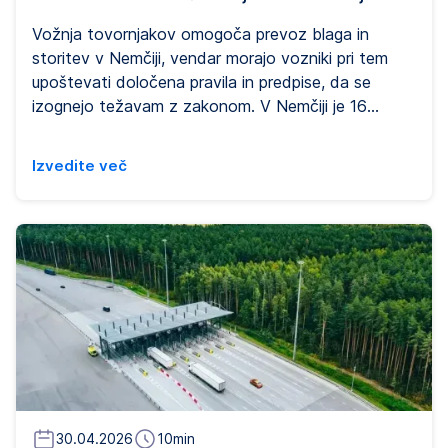
Vožnja tovornjakov omogoča prevoz blaga in
storitev v Nemčiji, vendar morajo vozniki pri tem
upoštevati določena pravila in predpise, da se
izognejo težavam z zakonom. V Nemčiji je 16
zveznih dežel, nekatere pa imajo dodatna pravila, ki
jih morate upoštevati pri poslovanju v njihovi deželi.
Izvedite več
Zato je pomembno razumeti vsa pravila in zakonske
zahteve, ki jih morate izpolnjevati za varno vožnjo
v Nemčiji.
30.04.2026
10
min