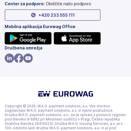
Center za podporo:
Obiščite našo podporo
+420 233 555 111
Mobilna aplikacija Eurowag Office
(odpre
(odpre
Družbena omrežja
se
se
v
v
(odpre
(odpre
(odpre
novem
novem
se
se
se
zavihku)
zavihku)
v
v
v
novem
novem
novem
zavihku)
zavihku)
zavihku)
Copyright © 2026, W.A.G. payment solutions, a.s. Vse storitve
zagotavljajo W.A.G. payment solutions, a.s. in njene podružnice.
Družba W.A.G. payment solutions, a.s., se je vpisala v poslovni register
pod številko B 6882 pri Mestnem sodišču v Pragi, Češka republika
(matična številka 26415623). Družba W.A.G. Issuing Services, a.s. je v
100-odstotni lasti družbe W.A.G. payment solutions, a.s. in je pod