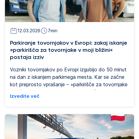
12.03.2026
7
min
Parkiranje tovornjakov v Evropi: zakaj iskanje
»parkirišča za tovornjake v moji bližini«
postaja izziv
Vozniki tovornjakov po Evropi izgubijo do 50 minut
na dan z iskanjem parkirnega mesta. Kar se začne
kot preprosto vprašanje – »parkirišče za tovornjake
v bližini« – pogosto vodi v frustrirajoče iskanje
Izvedite več
razpoložljivosti, varnosti in osnovnih storitev, ki bi
morale biti zagotovljene, a so le redko.