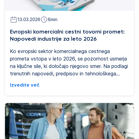
13.03.2026
6
min
Evropski komercialni cestni tovorni promet:
Napovedi industrije za leto 2026
Ko evropski sektor komercialnega cestnega
prometa vstopa v leto 2026, se pozornost usmerja
na ključne sile, ki določajo njegovo smer. Na podlagi
trenutnih napovedi, predpisov in tehnološkega
napredka ti vpogledi poudarjajo osrednje priložnosti
Izvedite več
in izzive, ki poganjajo preobrazbo industrije.