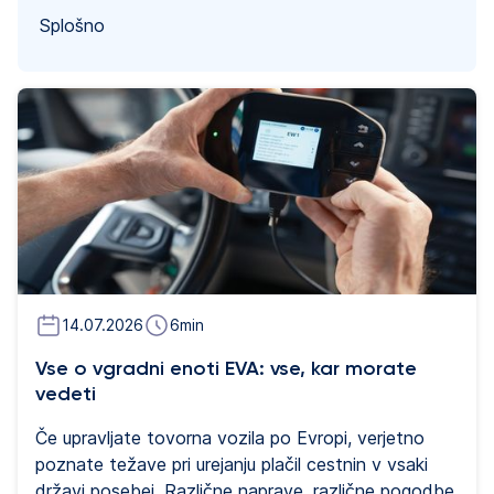
Splošno
14.07.2026
6
min
Vse o vgradni enoti EVA: vse, kar morate
vedeti
Če upravljate tovorna vozila po Evropi, verjetno
poznate težave pri urejanju plačil cestnin v vsaki
državi posebej. Različne naprave, različne pogodbe,