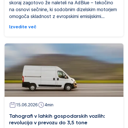
skoraj zagotovo že naleteli na AdBlue – tekočino
na osnovi sečnine, ki sodobnim dizelskim motorjem
omogoča skladnost z evropskimi emisijskimi
standardi. Ta vodnik podrobno pojasnjuje vse, kar
Izvedite več
morate vedeti: kaj je AdBlue, kako deluje, kdaj ga je
treba doliti, koliko stane in kako se vklaplja v
delovanje voznega parka.
15.06.2026
4
min
Tahografi v lahkih gospodarskih vozilih:
revolucija v prevozu do 3,5 tone