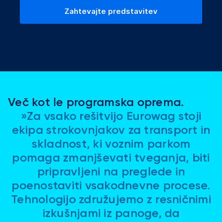
Zahtevajte predstavitev
Več kot le programska oprema.
»Za vsako rešitvijo Eurowag stoji
ekipa strokovnjakov za transport in
skladnost, ki voznim parkom
pomaga zmanjševati tveganja, biti
pripravljeni na preglede in
poenostaviti vsakodnevne procese.
Tehnologijo združujemo z resničnimi
izkušnjami iz panoge, da