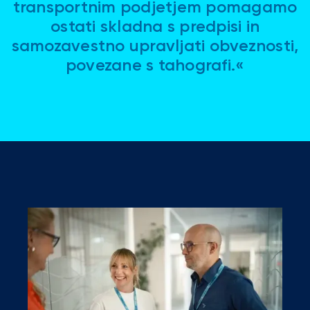
transportnim podjetjem pomagamo
ostati skladna s predpisi in
samozavestno upravljati obveznosti,
povezane s tahografi.«