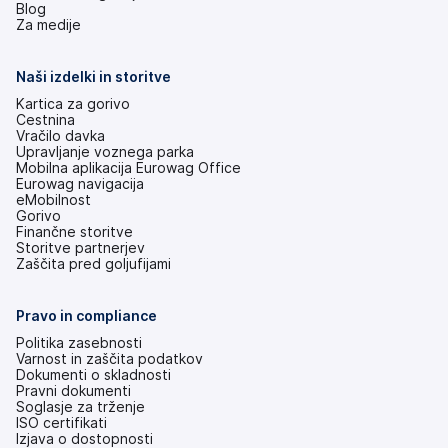
(odpre
Blog
se
Za medije
v
novem
zavihku)
Naši izdelki in storitve
Kartica za gorivo
Cestnina
Vračilo davka
Upravljanje voznega parka
Mobilna aplikacija Eurowag Office
Eurowag navigacija
eMobilnost
Gorivo
Finančne storitve
Storitve partnerjev
Zaščita pred goljufijami
Pravo in compliance
Politika zasebnosti
Varnost in zaščita podatkov
Dokumenti o skladnosti
Pravni dokumenti
Soglasje za trženje
ISO certifikati
Izjava o dostopnosti