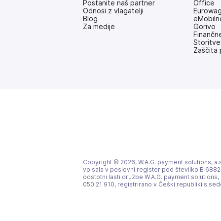
Postanite naš partner
Office
Odnosi z vlagatelji
Eurowag
(odpre
Blog
eMobiln
se
Za medije
Gorivo
v
Finančne
novem
Storitve
zavihku)
Zaščita 
Copyright © 2026, W.A.G. payment solutions, a.s.
vpisala v poslovni register pod številko B 6882
odstotni lasti družbe W.A.G. payment solutions, 
050 21 910, registrirano v Češki republiki s s