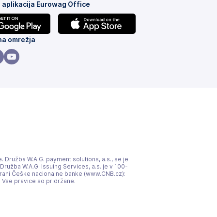
 aplikacija Eurowag Office
(odpre
na omrežja
se
v
dpre
(odpre
novem
se
)
zavihku)
v
vem
novem
)
ihku)
zavihku)
. Družba W.A.G. payment solutions, a.s., se je
ružba W.A.G. Issuing Services, a.s. je v 100-
 s strani Češke nacionalne banke (www.CNB.cz):
. Vse pravice so pridržane.