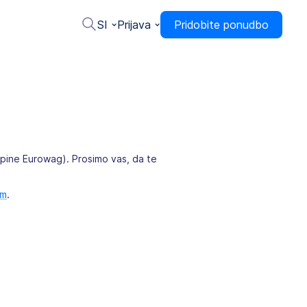
SI
Prijava
Pridobite ponudbo
ine Eurowag). Prosimo vas, da te
om
.