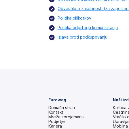
Obvestilo o zasebnosti (za zaposlen
Politika piškotkov
Politika odprtega komuniciranja
Izjava proti podkupovanju
Eurowag
Naši izd
Domača stran
Kartica 
Kontakt
Cestnin
Mreža sprejemanja
Vračilo 
Podjetje
Upravlj
Kariera
Mobilna 