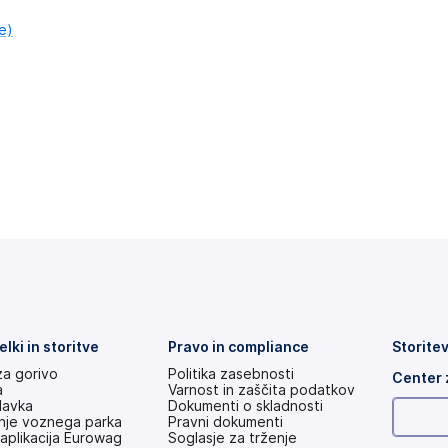
e)
elki in storitve
Pravo in compliance
Storitev
za gorivo
Politika zasebnosti
Center 
a
Varnost in zaščita podatkov
davka
Dokumenti o skladnosti
anje voznega parka
Pravni dokumenti
aplikacija Eurowag
Soglasje za trženje