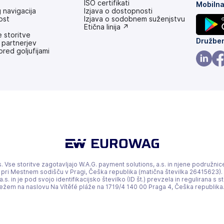
ISO certifikati
Mobilna
 navigacija
Izjava o dostopnosti
ost
(odpre
Izjava o sodobnem suženjstvu
se
(odpre
Etična linija ↗
 storitve
v
se
(odpre
Družbe
 partnerjev
novem
v
pred goljufijami
zavihku)
novem
se
zavihku)
v
(odpre
(o
novem
se
se
zavihku
v
v
novem
no
zavihku
zav
 Vse storitve zagotavljajo W.A.G. payment solutions, a.s. in njene podružnice
 pri Mestnem sodišču v Pragi, Češka republika (matična številka 26415623). D
a.s. in je pod svojo identifikacijsko številko (ID št.) prevzela in regulirana
edežem na naslovu Na Vítěťé pláže na 1719/4 140 00 Praga 4, Češka republika