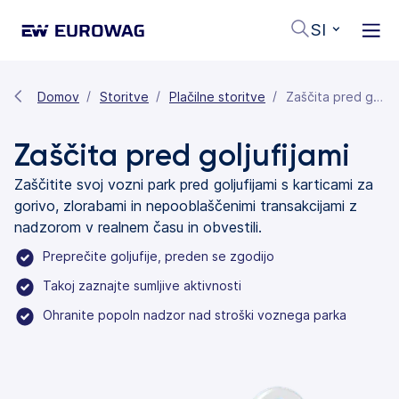
SI
Domov
Storitve
Plačilne storitve
Zaščita pred goljufijami
Zaščita pred goljufijami
Zaščitite svoj vozni park pred goljufijami s karticami za
gorivo, zlorabami in nepooblaščenimi transakcijami z
nadzorom v realnem času in obvestili.
Preprečite goljufije, preden se zgodijo
Takoj zaznajte sumljive aktivnosti
Ohranite popoln nadzor nad stroški voznega parka