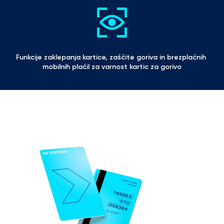
Funkcije zaklepanja kartice, zaščite goriva in brezplačnih 
mobilnih plačil za varnost kartic za gorivo