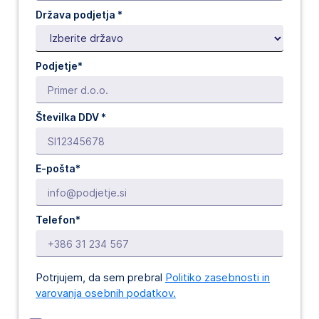
Država podjetja
*
Podjetje*
Številka DDV *
E-pošta*
Telefon*
Potrjujem, da sem prebral
Politiko zasebnosti in
varovanja osebnih podatkov.