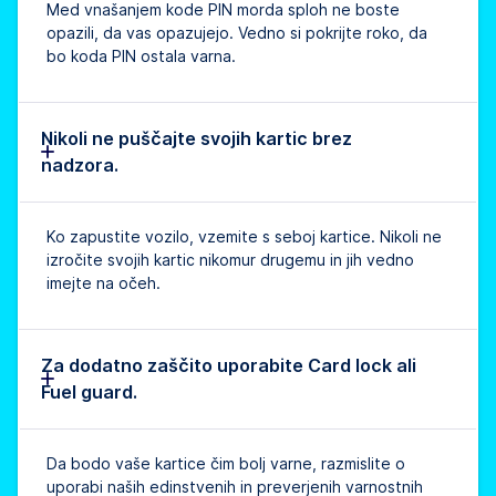
Med vnašanjem kode PIN morda sploh ne boste
opazili, da vas opazujejo. Vedno si pokrijte roko, da
bo koda PIN ostala varna.
Nikoli ne puščajte svojih kartic brez
nadzora.
Ko zapustite vozilo, vzemite s seboj kartice. Nikoli ne
izročite svojih kartic nikomur drugemu in jih vedno
imejte na očeh.
Za dodatno zaščito uporabite Card lock ali
Fuel guard.
Da bodo vaše kartice čim bolj varne, razmislite o
uporabi naših edinstvenih in preverjenih varnostnih