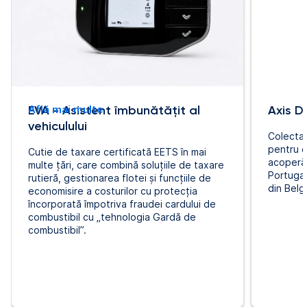
EVA - Asistent îmbunătățit al
Află mai multe
Axis 
vehiculului
Colectar
pentru 
Cutie de taxare certificată EETS în mai
acoperă 
multe țări, care combină soluțiile de taxare
Portugal
rutieră, gestionarea flotei și funcțiile de
din Belg
economisire a costurilor cu protecția
încorporată împotriva fraudei cardului de
combustibil cu „tehnologia Gardă de
combustibil”.