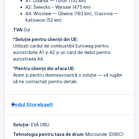
A1: Gdańsk — Torun (152 km)
A2: Świecko – Warsaw (475 km)
A4: Wrocław — Gliwice (163 km), Cracovia —
Katowice (52 km)
TVA:
Da
*
Soluție pentru clienții din UE:
Utilizați cardul de combustibil Eurowag pentru
autostrăzile A1 și A2 și un card de debit pentru
autostrada A4.
*
Pentru clienții din afara UE:
Avem și pentru dumneavoastră o soluție — vă rugăm
să ne contactați pentru detalii.
Podul Storebaelt
Soluție:
EVA OBU
Tehnologia pentru taxa de drum:
Microunde (DSRC)