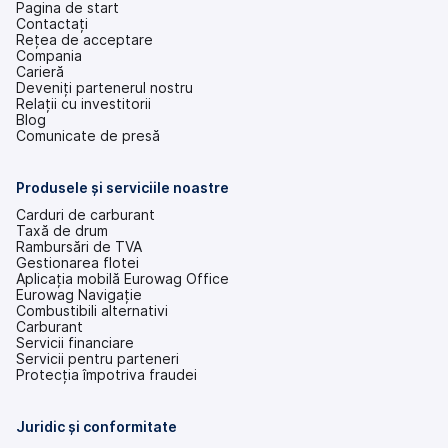
Pagina de start
Contactați
Rețea de acceptare
Compania
Carieră
Deveniți partenerul nostru
Relații cu investitorii
(se
Blog
deschide
Comunicate de presă
într-
o
filă
Produsele și serviciile noastre
nouă)
Carduri de carburant
Taxă de drum
Rambursări de TVA
Gestionarea flotei
Aplicația mobilă Eurowag Office
Eurowag Navigație
Combustibili alternativi
Carburant
Servicii financiare
Servicii pentru parteneri
Protecția împotriva fraudei
Juridic și conformitate