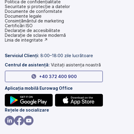
Politica de confidențialitate
Securitate și protecție a datelor
Documente de conformitate
Documente legale
Consimțământul de marketing
Certificări ISO
Declarație de accesibilitate
(se
Declarație de sclavie modernă
deschide
(se
Linia de integritate ↗
într-
deschide
o
într-
filă
o
Serviciul Clienți:
8:00–18:00 zile lucrătoare
nouă)
filă
nouă)
Centrul de asistență:
Vizitați asistența noastră
+40 372 400 900
Aplicația mobilă Eurowag Office
(se
(se
Rețele de socializare
deschide
deschide
într-
într-
(se
(se
(se
o
o