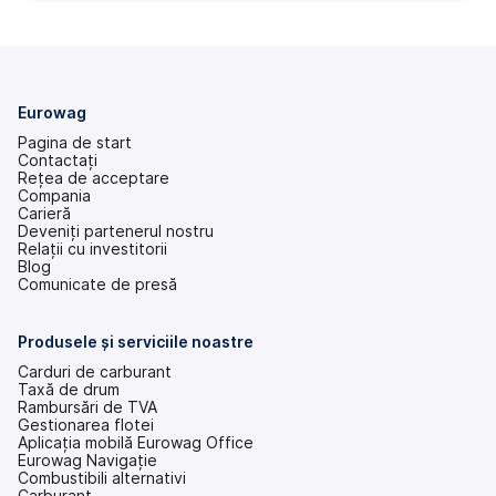
Eurowag
Pagina de start
Contactați
Rețea de acceptare
Compania
Carieră
Deveniți partenerul nostru
Relații cu investitorii
(se
Blog
deschide
Comunicate de presă
într-
o
filă
Produsele și serviciile noastre
nouă)
Carduri de carburant
Taxă de drum
Rambursări de TVA
Gestionarea flotei
Aplicația mobilă Eurowag Office
Eurowag Navigație
Combustibili alternativi
Carburant