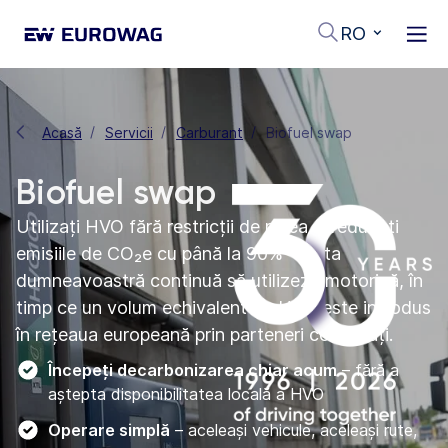
RO
Acasă
Servicii
Carburant
Biofuel swap
Biofuel swap
Utilizați HVO fără restricții de rețea și reduceți
emisiile de CO₂e cu până la 90% – flota
dumneavoastră continuă să utilizeze motorină, în
timp ce un volum echivalent de HVO este introdus
în rețeaua europeană prin parteneri certificați.
Începeți decarbonizarea chiar acum
– fără a
aștepta disponibilitatea locală a HVO
Operare simplă
– aceleași vehicule, aceleași rute,