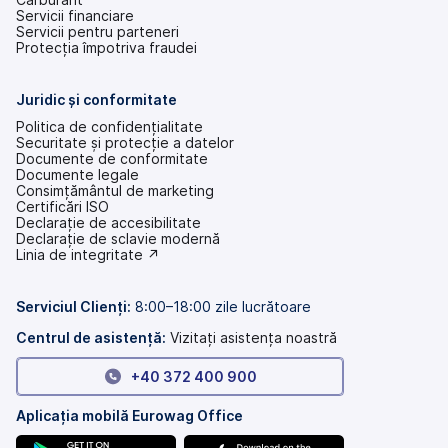
Servicii financiare
Servicii pentru parteneri
Protecția împotriva fraudei
Juridic și conformitate
Politica de confidențialitate
Securitate și protecție a datelor
Documente de conformitate
Documente legale
Consimțământul de marketing
Certificări ISO
Declarație de accesibilitate
(se
Declarație de sclavie modernă
deschide
(se
Linia de integritate ↗
într-
deschide
o
într-
filă
o
Serviciul Clienți:
8:00–18:00 zile lucrătoare
nouă)
filă
nouă)
Centrul de asistență:
Vizitați asistența noastră
+40 372 400 900
Aplicația mobilă Eurowag Office