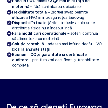
Până la 90% emisii CO₂e mai mici față de 
motorină – 
fără schimbarea obiceiurilor
Flexibilitate totală –
Biofuel swap permite
utilizarea HVO în întreaga rețea Eurowag
Disponibil în toate țările –
inclusiv acolo unde
distribuția fizică nu a început încă
Fără modificări operaționale –
șoferii continuă
să alimenteze cu motorină
Soluție rentabilă –
adesea mai ieftină decât HVO
local la anumite stații
Economii CO₂e garantate și certificate
auditate –
prin furnizori certificați și trasabilitate
completă
De ce să alegeți Eurowag