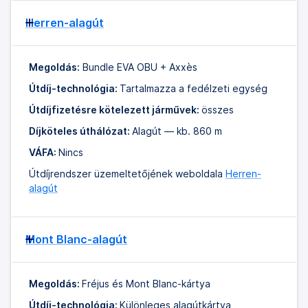
Herren-alagút
Megoldás:
Bundle EVA OBU + Axxès
Útdíj-technológia:
Tartalmazza a fedélzeti egység
Útdíjfizetésre kötelezett járművek:
összes
Díjköteles úthálózat:
Alagút — kb. 860 m
VÁFA:
Nincs
Útdíjrendszer üzemeltetőjének weboldala
Herren-
alagút
Mont Blanc-alagút
Megoldás:
Fréjus és Mont Blanc-kártya
Útdíj-technológia:
Különleges alagútkártya