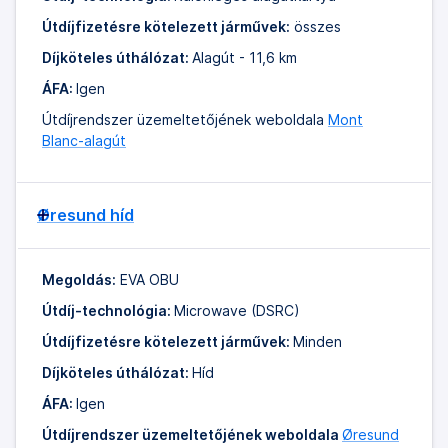
Útdíjfizetésre kötelezett járművek:
összes
Díjköteles úthálózat:
Alagút - 11,6 km
ÁFA:
Igen
Útdíjrendszer üzemeltetőjének weboldala
Mont
Blanc-alagút
Øresund híd
Megoldás:
EVA OBU
Útdíj-technológia:
Microwave (DSRC)
Útdíjfizetésre kötelezett járművek:
Minden
Díjköteles úthálózat:
Híd
ÁFA:
Igen
Útdíjrendszer üzemeltetőjének weboldala
Øresund