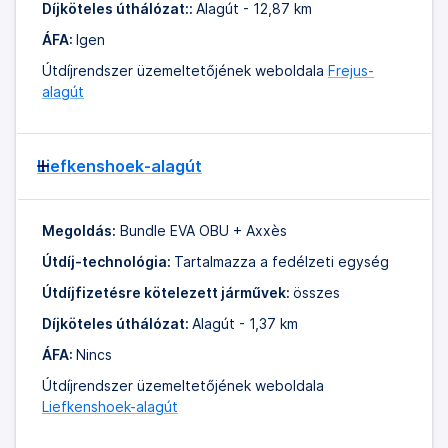
Díjköteles úthálózat::
Alagút - 12,87 km
ÁFA:
Igen
Útdíjrendszer üzemeltetőjének weboldala
Frejus-
alagút
Liefkenshoek-alagút
Megoldás:
Bundle EVA OBU + Axxès
Útdíj-technológia:
Tartalmazza a fedélzeti egység
Útdíjfizetésre kötelezett járművek:
összes
Díjköteles úthálózat:
Alagút - 1,37 km
ÁFA:
Nincs
Útdíjrendszer üzemeltetőjének weboldala
Liefkenshoek-alagút