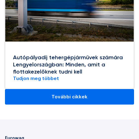
Autópályadíj tehergépjárművek számára
Lengyelországban: Minden, amit a
flottakezelőknek tudni kell
Tudjon meg többet
További cikkek
Eurowag