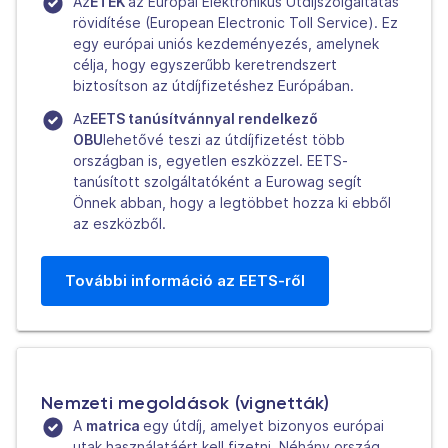
Az
ÉTEK
az Európai Elektronikus Útdíjszolgáltatás
rövidítése (European Electronic Toll Service). Ez
egy európai uniós kezdeményezés, amelynek
célja, hogy egyszerűbb keretrendszert
biztosítson az útdíjfizetéshez Európában.
Az
EETS tanúsítvánnyal rendelkező
OBU
lehetővé teszi az útdíjfizetést több
országban is, egyetlen eszközzel. EETS-
tanúsított szolgáltatóként a Eurowag segít
Önnek abban, hogy a legtöbbet hozza ki ebből
az eszközből.
További információ az EETS-ről
Nemzeti megoldások (vignetták)
A
matrica
egy útdíj, amelyet bizonyos európai
utak használatáért kell fizetni. Néhány ország