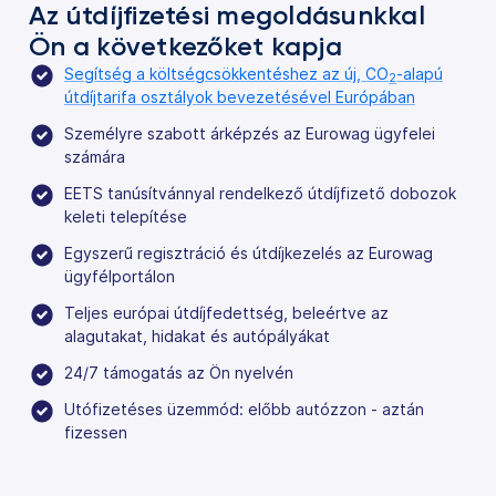
Az útdíjfizetési megoldásunkkal
Ön a következőket kapja
Segítség a költségcsökkentéshez az új, CO
-alapú
2
útdíjtarifa osztályok bevezetésével Európában
Személyre szabott árképzés az Eurowag ügyfelei
számára
EETS tanúsítvánnyal rendelkező útdíjfizető dobozok
keleti telepítése
Egyszerű regisztráció és útdíjkezelés az Eurowag
ügyfélportálon
Teljes európai útdíjfedettség, beleértve az
alagutakat, hidakat és autópályákat
24/7 támogatás az Ön nyelvén
Utófizetéses üzemmód: előbb autózzon - aztán
fizessen