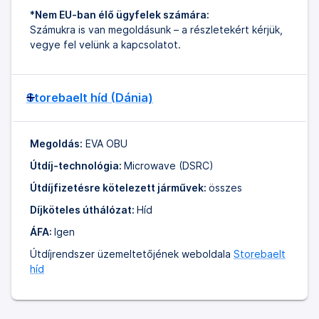
*Nem EU-ban élő ügyfelek számára:
Számukra is van megoldásunk – a részletekért kérjük,
vegye fel velünk a kapcsolatot.
Storebaelt híd (Dánia)
Megoldás:
EVA OBU
Útdíj-technológia:
Microwave (DSRC)
Útdíjfizetésre kötelezett járművek:
összes
Díjköteles úthálózat:
Híd
ÁFA:
Igen
Útdíjrendszer üzemeltetőjének weboldala
Storebaelt
híd