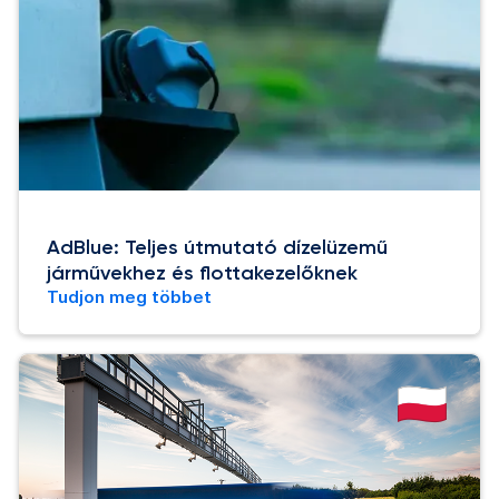
AdBlue: Teljes útmutató dízelüzemű
járművekhez és flottakezelőknek
Tudjon meg többet