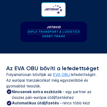
JOTAVIO
DIPLO TRANSPORT & LOGISTICS
DERBY TRANS
Az EVA OBU bővíti a lefedettséget
Folyamatosan bővítjük az
EVA OBU
lefedettségét.
Az európai tranzakciókat még egyszerűbbé és
gyorsabbá tesszük.
Nincsenek extra eszközök - 
egy partner az 
összes pán-európai útdíjfizetéshez
Automatikus útdíjfizetés -
nincs több kézi