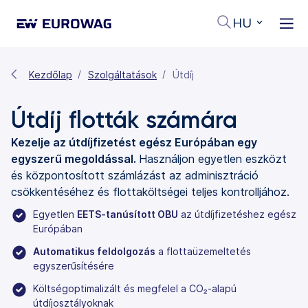
HU
Kezdőlap
Szolgáltatások
Útdíj
Útdíj flották számára
Kezelje az útdíjfizetést egész Európában egy
egyszerű megoldással.
Használjon egyetlen eszközt
és központosított számlázást az adminisztráció
csökkentéséhez és flottaköltségei teljes kontrolljához.
Egyetlen
EETS-tanúsított OBU
az útdíjfizetéshez egész
Európában
Automatikus feldolgozás
a flottaüzemeltetés
egyszerűsítésére
Költségoptimalizált és megfelel a CO₂-alapú
útdíjosztályoknak