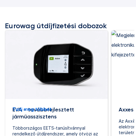
Eurowag útdíjfizetési dobozok
EVA - továbbfejlesztett
Tudj meg többet
Axxes
járműasszisztens
Az Axxè
elektron
Többországos EETS-tanúsítvánnyal
területr
rendelkező útdíjrendszer, amely ötvözi az