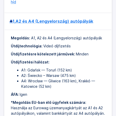
híd
A1,A2 és A4 (Lengyelország) autópályák
Megoldás:
A1, A2 és A4 (Lengyelország) autópályák
Útdíjtechnológia:
Videó díjfizetés
Útdíjfizetésre kötelezett járművek:
Minden
Útdíjfizetési hálózat:
A1: Gdańsk — Toruń (152 km)
A2: Świecko – Warsaw (475 km)
A4: Wrocław — Gliwice (163 km), Krakkó —
Katowice (52 km)
ÁFA:
Igen
*Megoldás EU-ban élő ügyfelek számára:
Használja az Eurowag üzemanyagkártyát az A1 és A2
autópályákon, valamint bankkártyát az A4 autópályán.