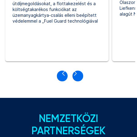
Olaszors
útdíjmegoldásokat, a flottakezelést és a
Liefken
költségtakarékos funkciókat az
alagút 
üzemanyagkártya-csalás elleni beépített
védelemmel a „Fuel Guard technológiával
NEMZETKÖZI
PARTNERSÉGEK