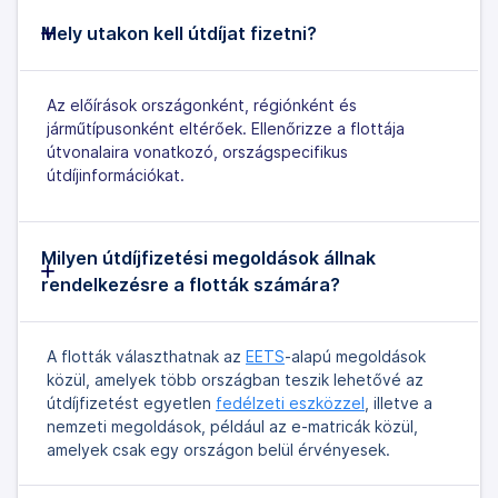
Mely utakon kell útdíjat fizetni?
Az előírások országonként, régiónként és
járműtípusonként eltérőek. Ellenőrizze a flottája
útvonalaira vonatkozó, országspecifikus
útdíjinformációkat.
Milyen útdíjfizetési megoldások állnak
rendelkezésre a flották számára?
A flották választhatnak az
EETS
-alapú megoldások
közül, amelyek több országban teszik lehetővé az
útdíjfizetést egyetlen
fedélzeti eszközzel
, illetve a
nemzeti megoldások, például az e-matricák közül,
amelyek csak egy országon belül érvényesek.