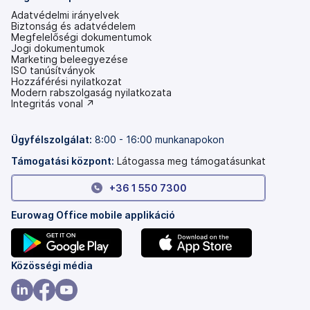
Adatvédelmi irányelvek
Biztonság és adatvédelem
Megfelelőségi dokumentumok
Jogi dokumentumok
Marketing beleegyezése
ISO tanúsítványok
Hozzáférési nyilatkozat
(új
Modern rabszolgaság nyilatkozata
lapon
(új
Integritás vonal ↗
nyílik
lapon
meg)
nyílik
meg)
Ügyfélszolgálat:
8:00 - 16:00 munkanapokon
Támogatási központ:
Látogassa meg támogatásunkat
+36 1 550 7300
Eurowag Office mobile applikáció
(új
(új
Közösségi média
lapon
lapon
nyílik
nyílik
(új
(új
(új