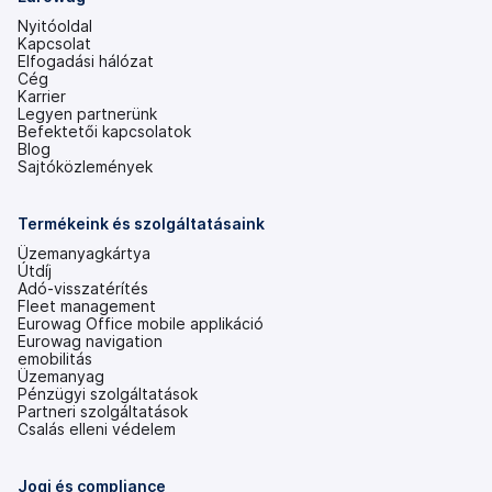
Nyitóoldal
Kapcsolat
Elfogadási hálózat
Cég
Karrier
Legyen partnerünk
Befektetői kapcsolatok
(új
Blog
lapon
Sajtóközlemények
nyílik
meg)
Termékeink és szolgáltatásaink
Üzemanyagkártya
Útdíj
Adó-visszatérítés
Fleet management
Eurowag Office mobile applikáció
Eurowag navigation
emobilitás
Üzemanyag
Pénzügyi szolgáltatások
Partneri szolgáltatások
Csalás elleni védelem
Jogi és compliance