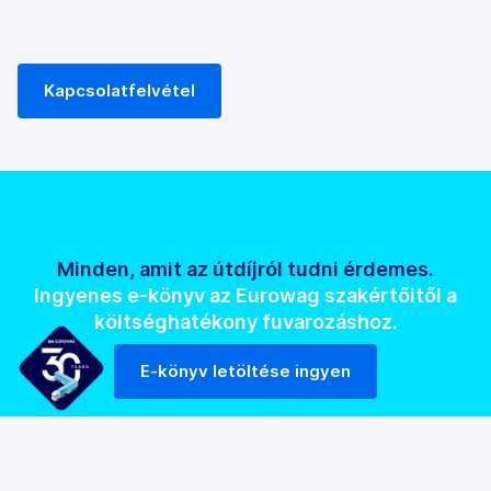
Kapcsolatfelvétel
Minden, amit az útdíjról tudni érdemes.
Ingyenes e-könyv az Eurowag szakértőitől a
költséghatékony fuvarozáshoz.
E-könyv letöltése ingyen