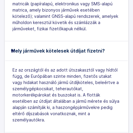
matricák (papíralapú, elektronikus vagy SMS-alapú
matrica, amely bizonyos járművek esetében
kötelező); valamint GNSS-alapú rendszerek, amelyek
műholdon keresztül követik és számlázzák a
járműveket, fizikai fizetőkapuk nélkül.
Mely járművek kötelesek útdíjat fizetni?
Ez az országtól és az adott útszakasztól vagy hídtól
függ, de Európában szinte minden, fizetős utakat
vagy hidakat használó jármű útdíjköteles, beleértve a
személygépkocsikat, teherautókat,
motorkerékpárokat és buszokat is. A flották
esetében az útdíjat általában a jármű mérete és súlya
alapján számítják ki, a haszongépjárművekre pedig
eltérő díjszabások vonatkoznak, mint a
személyautókra.