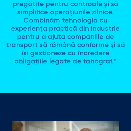
pregătite pentru controale și să
simplifice operațiunile zilnice.
Combinăm tehnologia cu
experiența practică din industrie
pentru a ajuta companiile de
transport să rămână conforme și să
își gestioneze cu încredere
obligațiile legate de tahograf.”