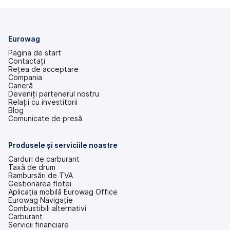
Eurowag
Pagina de start
Contactați
Rețea de acceptare
Compania
Carieră
Deveniți partenerul nostru
Relații cu investitorii
(se
Blog
deschide
Comunicate de presă
într-
o
filă
Produsele și serviciile noastre
nouă)
Carduri de carburant
Taxă de drum
Rambursări de TVA
Gestionarea flotei
Aplicația mobilă Eurowag Office
Eurowag Navigație
Combustibili alternativi
Carburant
Servicii financiare