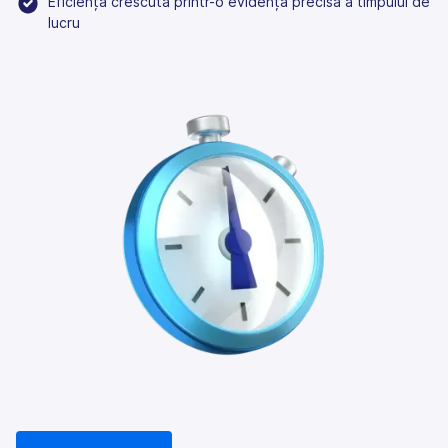
Eficiență crescută printr-o evidență precisă a timpului de
lucru