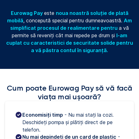
Eurowag Pay
este
noua noastră soluție de plată
mobilă
, concepută special pentru dumneavoastră.
Am
simplificat procesul de realimentare pentru
a vă
permite să reveniți cât mai repede pe drum și
l-am
cuplat cu caracteristici de securitate solide pentru
a vă păstra contul în siguranță.
Cum poate Eurowag Pay să vă facă
viața mai ușoară?
Economisiți timp
 - Nu mai stați la cozi. 
Deschideți pompa și plătiți direct de pe 
telefon.
Nu mai depindeți de un card de plastic
-