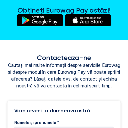
Obțineți Eurowag Pay astăzi!
(se
(se
deschide
deschide
într-
într-
o
o
Contacteaza-ne
filă
filă
nouă)
nouă)
Căutați mai multe informații despre serviciile Eurowag
și despre modul în care Eurowag Pay vă poate sprijini
afacerea? Lăsați datele dvs. de contact și echipa
noastră vă va contacta în cel mai scurt timp.
Vom reveni la dumneavoastră
Numele și prenumele *