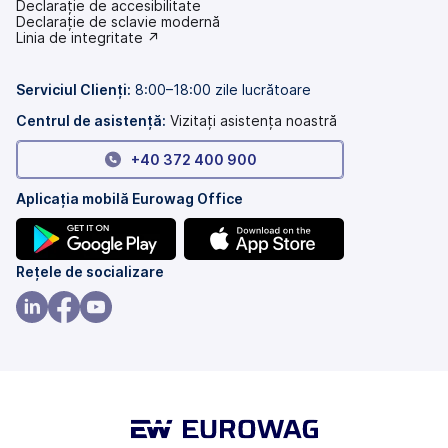
Declarație de accesibilitate
(se
Declarație de sclavie modernă
deschide
(se
Linia de integritate ↗
într-
deschide
o
într-
filă
o
Serviciul Clienți:
8:00–18:00 zile lucrătoare
nouă)
filă
nouă)
Centrul de asistență:
Vizitați asistența noastră
+40 372 400 900
Aplicația mobilă Eurowag Office
(se
(se
Rețele de socializare
deschide
deschide
într-
într-
(se
(se
(se
o
o
deschide
deschide
deschide
filă
filă
într-
într-
într-
nouă)
nouă)
o
o
o
filă
filă
filă