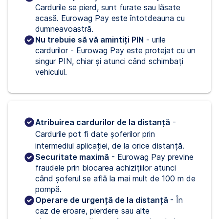
Cardurile se pierd, sunt furate sau lăsate
acasă. Eurowag Pay este întotdeauna cu
dumneavoastră.
Nu trebuie să vă amintiți PIN
- urile
cardurilor - Eurowag Pay este protejat cu un
singur PIN, chiar și atunci când schimbați
vehiculul.
Atribuirea cardurilor de la distanță
 - 
Cardurile pot fi date șoferilor prin 
intermediul aplicației, de la orice distanță.
Securitate maximă
- Eurowag Pay previne
fraudele prin blocarea achizițiilor atunci
când șoferul se află la mai mult de 100 m de
pompă.
Operare de urgență de la distanță
- În
caz de eroare, pierdere sau alte