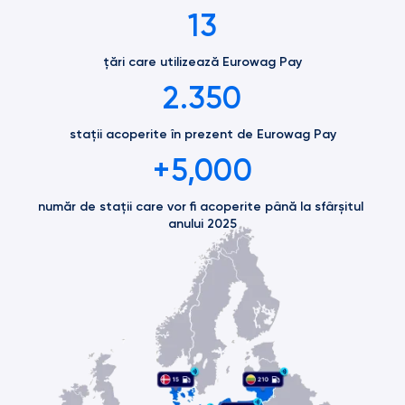
13
țări care utilizează Eurowag Pay
2.350
stații acoperite în prezent de Eurowag Pay
+5,000
număr de stații care vor fi acoperite până la sfârșitul 
anului 2025