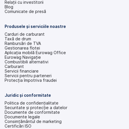
Relații cu investitorii
(se
Blog
deschide
Comunicate de presă
într-
o
filă
Produsele și serviciile noastre
nouă)
Carduri de carburant
Taxă de drum
Rambursări de TVA
Gestionarea flotei
Aplicația mobilă Eurowag Office
Eurowag Navigație
Combustibili alternativi
Carburant
Servicii financiare
Servicii pentru parteneri
Protecția împotriva fraudei
Juridic și conformitate
Politica de confidențialitate
Securitate și protecție a datelor
Documente de conformitate
Documente legale
Consimțământul de marketing
Certificări ISO