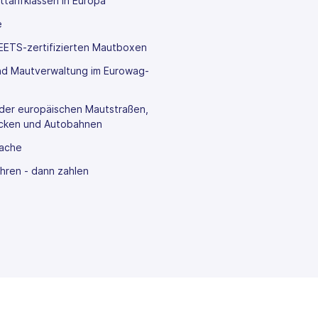
ttarifklassen in Europa
e
n EETS-zertifizierten Mautboxen
und Mautverwaltung im Eurowag-
er europäischen Mautstraßen,
rücken und Autobahnen
rache
hren - dann zahlen