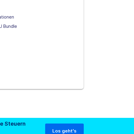
ationen
BU Bundle
re Steuern
Los geht's