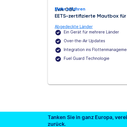
EVA OBU
Mehr erfahren
EETS-zertifizierte Mautbox fü
Abgedeckte Länder
Ein Gerät für mehrere Länder
Over-the-Air Updates
Integration ins Flottenmanageme
Fuel Guard Technologie
Tanken Sie in ganz Europa, vere
zurück.