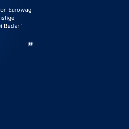
 von Eurowag
nstige
ei Bedarf