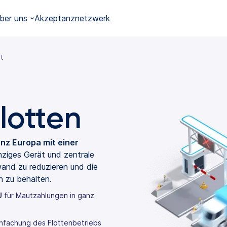
ber uns
Akzeptanznetzwerk
t
lotten
nz Europa mit einer
nziges Gerät und zentrale
and zu reduzieren und die
n zu behalten.
U
für Mautzahlungen in ganz
infachung des Flottenbetriebs