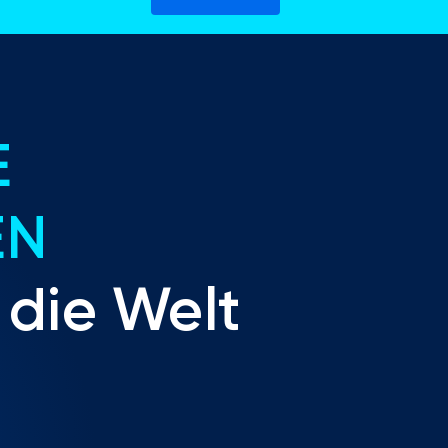
E
EN
 die Welt