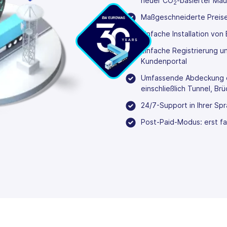
neuer CO
-basierter Mau
2
Maßgeschneiderte Preis
Einfache Installation vo
Einfache Registrierung 
Kundenportal
Umfassende Abdeckung d
einschließlich Tunnel, B
24/7-Support in Ihrer Sp
Post-Paid-Modus: erst fa