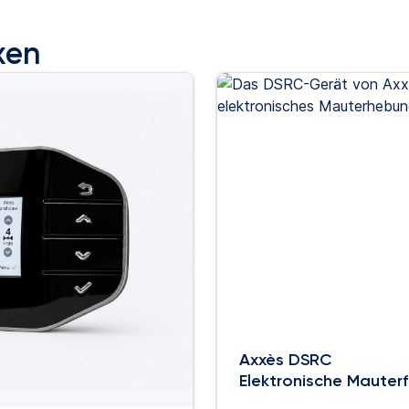
xen
Axxès DSRC
Elektronische Mauterf